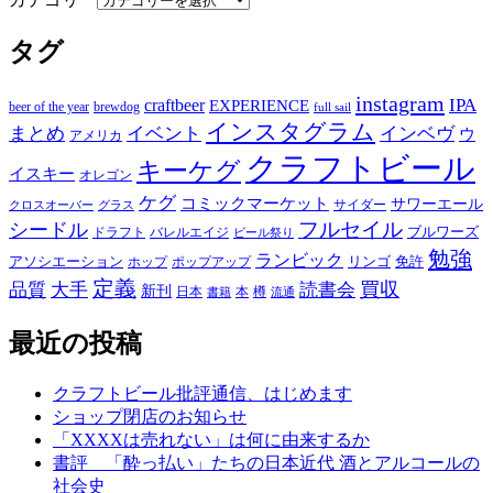
タグ
instagram
IPA
craftbeer
EXPERIENCE
beer of the year
brewdog
full sail
インスタグラム
まとめ
イベント
インベヴ
ウ
アメリカ
クラフトビール
キーケグ
イスキー
オレゴン
ケグ
コミックマーケット
サワーエール
サイダー
グラス
クロスオーバー
フルセイル
シードル
ブルワーズ
ドラフト
バレルエイジ
ビール祭り
勉強
ランビック
アソシエーション
リンゴ
免許
ホップ
ポップアップ
定義
品質
大手
買収
読書会
新刊
日本
本
樽
書籍
流通
最近の投稿
クラフトビール批評通信、はじめます
ショップ閉店のお知らせ
「XXXXは売れない」は何に由来するか
書評 「酔っ払い」たちの日本近代 酒とアルコールの
社会史