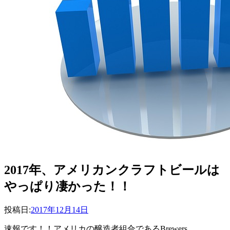
2017年、アメリカンクラフトビールは
やっぱり凄かった！！
投稿者
投稿日:
master
2017年12月14日
速報です！！アメリカの醸造者組合であるBrewers