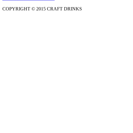
COPYRIGHT © 2015 CRAFT DRINKS
Amphibious Theme by
TemplatePocket
⋅
Powered by
WordPress