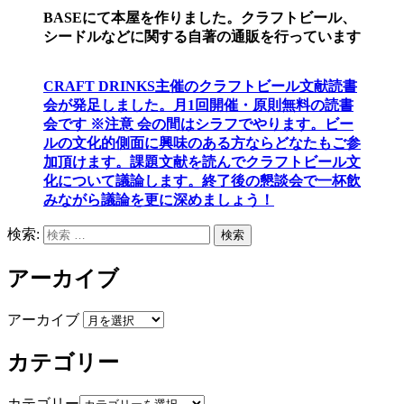
BASEにて本屋を作りました。クラフトビール、
シードルなどに関する自著の通販を行っています
CRAFT DRINKS主催のクラフトビール文献読書
会が発足しました。
月1回開催・原則無料の読書
会です ※注意 会の間はシラフでやります
。
ビー
ルの文化的側面に興味のある方ならどなたもご参
加頂けます
。
課題文献を読んでクラフトビール文
化について議論します
。
終了後の懇談会で一杯飲
みながら議論を更に深めましょう！
検索:
検索
アーカイブ
アーカイブ
カテゴリー
カテゴリー