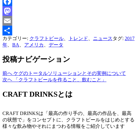
Facebook
Mastodon
Email
カテゴリー:
クラフトビール
、
トレンド
、
ニュース
タグ:
2017
共
年
、
BA
、
アメリカ
、
データ
有
投稿ナビゲーション
前へ
ケグのトータルソリューションとその実例について
次ヘ
「クラフトビールを作ること、飲むこと」
CRAFT DRINKSとは
CRAFT DRINKSは「最高の作り手の、最高の作品を、最高
の状態で」をコンセプトに、クラフトビールをはじめとする
様々な飲み物やそれにまつわる情報をご紹介しています