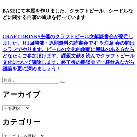
ン
BASEにて本屋を作りました。クラフトビール、シードルな
どに関する自著の通販を行っています
CRAFT DRINKS主催のクラフトビール文献読書会が発足し
ました。
月1回開催・原則無料の読書会です ※注意 会の間は
シラフでやります
。
ビールの文化的側面に興味のある方なら
どなたもご参加頂けます
。
課題文献を読んでクラフトビール
文化について議論します
。
終了後の懇談会で一杯飲みながら
議論を更に深めましょう！
検
検
索:
索
アーカイブ
ア
ー
カテゴリー
カ
イ
ブ
カ