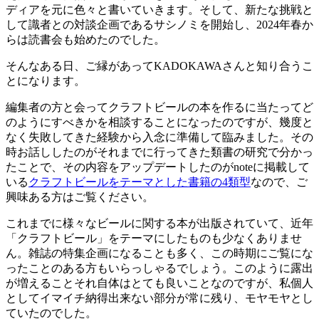
ディアを元に色々と書いていきます。そして、新たな挑戦と
して識者との対談企画であるサシノミを開始し、2024年春か
らは読書会も始めたのでした。
そんなある日、ご縁があってKADOKAWAさんと知り合うこ
とになります。
編集者の方と会ってクラフトビールの本を作るに当たってど
のようにすべきかを相談することになったのですが、幾度と
なく失敗してきた経験から入念に準備して臨みました。その
時お話ししたのがそれまでに行ってきた類書の研究で分かっ
たことで、その内容をアップデートしたのがnoteに掲載して
いる
クラフトビールをテーマとした書籍の4類型
なので、ご
興味ある方はご覧ください。
これまでに様々なビールに関する本が出版されていて、近年
「クラフトビール」をテーマにしたものも少なくありませ
ん。雑誌の特集企画になることも多く、この時期にご覧にな
ったことのある方もいらっしゃるでしょう。このように露出
が増えることそれ自体はとても良いことなのですが、私個人
としてイマイチ納得出来ない部分が常に残り、モヤモヤとし
ていたのでした。