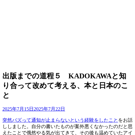
出版までの道程５ KADOKAWAと知
り合って改めて考える、本と日本のこ
と
投
投稿者
2025年7月15日
master
2025年7月22日
稿
突然バズって通知が止まらないという経験をしたこと
をお話
日:
ししました。自分の書いたものが案外悪くなかったのだと思
えたことで俄然やる気が出てきて、その後も温めていたアイ