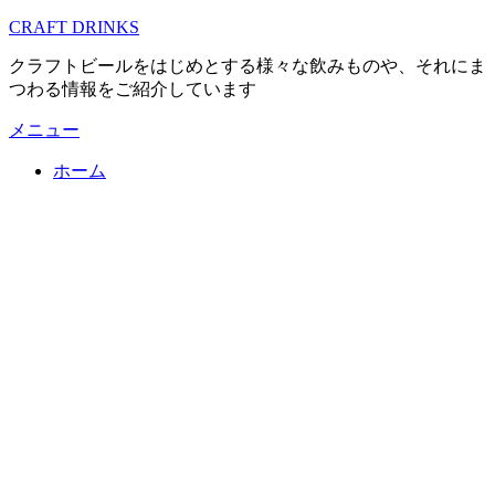
コ
CRAFT DRINKS
ン
クラフトビールをはじめとする様々な飲みものや、それにま
テ
つわる情報をご紹介しています
ン
ツ
メニュー
へ
移
ホーム
動
す
る