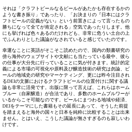
それは「クラフトビールなるビールがあたかも存在するかの
ような書き振り」であったり、「お決まりの『日本にはクラ
フトビールの定義がない』という前置きによって言ったもの
勝ちになって全てが肯定される」空気であったりします。他
にも挙げれば色々あるのだけれども、非常に危うい土台の上
でふんわりとした議論がなされていると感じていたのです。
幸運なことに英語がそこそこ読めたので、国内の類書研究の
傍ら海外のウェブサイトや文献にも当たっている最中、彼ら
の仕事が大分先に行っていることに気が付きます。統計的定
義による市場の可視化や原料及び醸造技術の研究は勿論、ビ
ールの地域史の研究やマーケティング、更には昨今注目され
るDEIの文脈におけるクラフトビールの位置付けに関する議
論も非常に活発です。出版に限って言えば、これらはホーム
ブルー（自家醸造）が合法であり、多数のホームブルワーが
いるからこそ可能なのです。ビールにまつわる地域や経済、
DEIをテーマにした書籍もその延長にあって、そうした前提
を踏まえると海外の国々と日本を純粋に比較することは出来
ません。とはいえ、こうした議論が無さすぎるのも寂しいわ
けです。