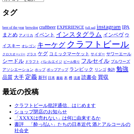
テ
タグ
ゴ
リ
ー
instagram
IPA
craftbeer
EXPERIENCE
beer of the year
brewdog
full sail
インスタグラム
まとめ
イベント
インベヴ
ウ
アメリカ
クラフトビール
キーケグ
イスキー
オレゴン
ケグ
コミックマーケット
サワーエール
サイダー
グラス
クロスオーバー
フルセイル
シードル
ブルワーズ
ドラフト
バレルエイジ
ビール祭り
勉強
ランビック
アソシエーション
リンゴ
免許
ホップ
ポップアップ
定義
品質
大手
買収
読書会
新刊
日本
本
樽
書籍
流通
最近の投稿
クラフトビール批評通信、はじめます
ショップ閉店のお知らせ
「XXXXは売れない」は何に由来するか
書評 「酔っ払い」たちの日本近代 酒とアルコールの
社会史