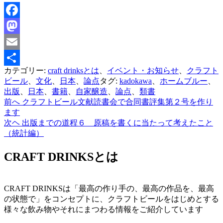
Facebook
Mastodon
Email
カテゴリー:
craft drinksとは
、
イベント・お知らせ
、
クラフト
共
ビール
、
文化
、
日本
、
論点
タグ:
kadokawa
、
ホームブルー
、
有
出版
、
日本
、
書籍
、
自家醸造
、
論点
、
類書
前へ
クラフトビール文献読書会で合同書評集第２号を作り
投
ます
稿
次ヘ
出版までの道程６ 原稿を書くに当たって考えたこと
（統計編）
ナ
ビ
CRAFT DRINKSとは
ゲ
ー
CRAFT DRINKSは「最高の作り手の、最高の作品を、最高
シ
の状態で」をコンセプトに、クラフトビールをはじめとする
様々な飲み物やそれにまつわる情報をご紹介しています
ョ