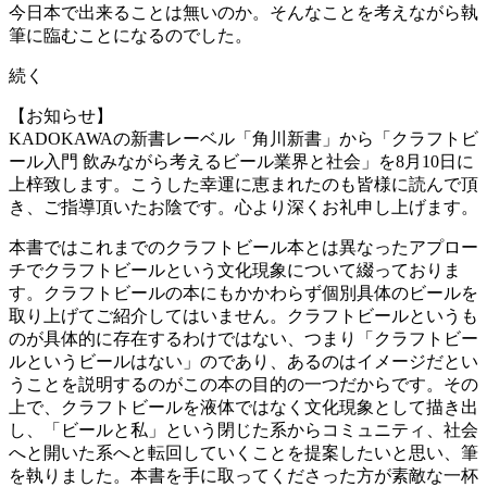
今日本で出来ることは無いのか。そんなことを考えながら執
筆に臨むことになるのでした。
続く
【お知らせ】
KADOKAWAの新書レーベル「角川新書」から「クラフトビ
ール入門 飲みながら考えるビール業界と社会」を8月10日に
上梓致します。こうした幸運に恵まれたのも皆様に読んで頂
き、ご指導頂いたお陰です。心より深くお礼申し上げます。
本書ではこれまでのクラフトビール本とは異なったアプロー
チでクラフトビールという文化現象について綴っておりま
す。クラフトビールの本にもかかわらず個別具体のビールを
取り上げてご紹介してはいません。クラフトビールというも
のが具体的に存在するわけではない、つまり「クラフトビー
ルというビールはない」のであり、あるのはイメージだとい
うことを説明するのがこの本の目的の一つだからです。その
上で、クラフトビールを液体ではなく文化現象として描き出
し、「ビールと私」という閉じた系からコミュニティ、社会
へと開いた系へと転回していくことを提案したいと思い、筆
を執りました。本書を手に取ってくださった方が素敵な一杯