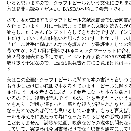
いると思いますので、クラフトビールという文化にご興味
方は是非お読みください。BASEの本屋にて発売中です。
さて、私が主催するクラフトビール文献読書会では合同書
を作っています。月に一回集まって様々な文献を読みなが
論をし、たくさんインプットをしてきたわけですが、イン
トだけしていても勿体無いと思ったのです。昨年リリース
「ビール片手に僕はこんな本を読んだ」が書評集としての
号ですが、8月17日に開催されるコミックマーケットに合
第２号を発表する予定です。イベント終了後にBASEの本
取り扱う予定なので、上記活動報告と共にご覧頂ければ幸
す。
実はこの企画はクラフトビールに関する本の書評と言いつ
もう少しだけ広い範囲で本を考えています。ビールに関す
並びにビールを考えるにあたって参考になった本を対象と
いるのです。後者は読んでビールのことを考えた本という
でもあり、理解が深まった、新たな視点が得られたなど、
なった本であれば何でも良いとしています。もっと言えば
ールを考えるにあたって為になったのならばその形式は書
こだわりません。詩歌や絵画、映像などその媒体は問わな
していて、実際私は今回書籍だけでなく映像を題材にして1