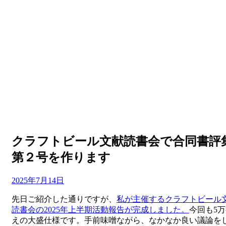
クラフトビール文献読書会で合同書評
第２号を作ります
投
投稿者
2025年7月14日
master
稿
先日ご紹介した通りですが、
私が主催するクラフトビール
日:
読書会の2025年上半期活動報告が完成しました。
今回も5
えの大盛仕様です。手前味噌ながら、なかなか良い議論を