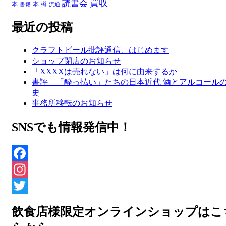
買収
読書会
本
本
樽
書籍
流通
最近の投稿
クラフトビール批評通信、はじめます
ショップ閉店のお知らせ
「XXXXは売れない」は何に由来するか
書評 「酔っ払い」たちの日本近代 酒とアルコール
史
事務所移転のお知らせ
SNSでも情報発信中！
Facebook
Instagram
Twitter
飲食店様限定オンラインショップはこ