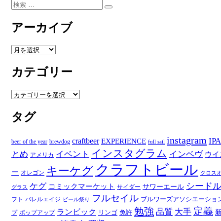
検
検
索:
索
アーカイブ
ア
ー
カテゴリー
カ
イ
ブ
カ
テ
タグ
ゴ
リ
ー
instagram
IPA
craftbeer
EXPERIENCE
beer of the year
brewdog
full sail
インスタグラム
とめ
イベント
インベヴ
ウイ
アメリカ
クラフトビール
キーケグ
ー
オレゴン
クロス
シード
ケグ
コミックマーケット
サワーエール
サイダー
グラス
フルセイル
ブルワーズアソシエーショ
フト
バレルエイジ
ビール祭り
勉強
定義
品質
大手
ランビック
リンゴ
免許
プ
ポップアップ