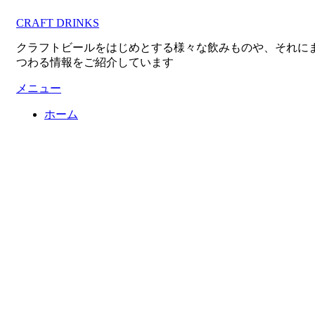
コ
CRAFT DRINKS
ン
テ
クラフトビールをはじめとする様々な飲みものや、それに
ン
つわる情報をご紹介しています
ツ
へ
メニュー
移
ホーム
動
す
る