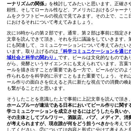
ーナリズムの関係」
を検討してみたいと思います。正確さ
頼性、そしてローカル性など、アメリカにおけるジャーナ
ムをクラフトビールの視点で見てみます。その上で、ここ
におけるそれについて考えてみましょう。
次に16時からの第２部です。通常、第２部は事前に指定さ
文章を読んできて頂き、それを元に議論をしていきます。第
にも関連して、コミュニケーションについて考えてみたい
います。取り上げるのは
「科学コミュニケーションを通じた
域社会と科学の関わり」
です。ビールは文化的なものであ
がら、発酵というサイエンスにも支えられています。言葉
ールを描き出すことが重要である一方で、ビールがどのよ
作られるかを科学的に示すこともまた重要でしょう。それ
ール作りの面白さを伝えると共に新たな視点での消費の喚
も繋がることだと思います。
そうしたことを意識した上で事前に上記文章を読んで頂き
ホームブルーが違法である日本においてビール作りに関す
学コミュニケーションを成立させるにはどうしたら良いか
その主体としてブルワリー、酒販店、パブ、メディア、消
が考えられますが、現在誰が何をどう担うべきか
を考えて
してください。②については内容と形式に分けて考えると