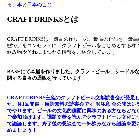
稿
る、本と日本のこと
ナ
CRAFT DRINKSとは
ビ
ゲ
CRAFT DRINKSは「最高の作り手の、最高の作品を、最
ー
態で」をコンセプトに、クラフトビールをはじめとする様
シ
飲み物やそれにまつわる情報をご紹介しています
ョ
ン
BASEにて本屋を作りました。クラフトビール、シードル
関する自著の通販を行っています
CRAFT DRINKS主催のクラフトビール文献読書会が発足
た。
月1回開催・原則無料の読書会です ※注意 会の間はシ
でやります
。
ビールの文化的側面に興味のある方ならどな
ご参加頂けます
。
課題文献を読んでクラフトビール文化に
て議論します
。
終了後の懇談会で一杯飲みながら議論を更
めましょう！