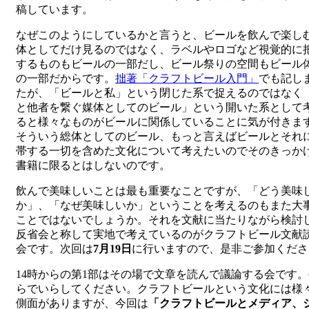
稿しています。
なぜこのようにしているかと言うと、ビールを飲んで楽し
体としてだけ見るのではなく、ラベルやロゴなど視覚的に
するものもビールの一部だし、ビール祭りの空間もビール
の一部だからです。
拙著「クラフトビール入門」
でも記し
たが、「ビールと私」という閉じた系で捉えるのではなく
と他者を繋ぐ媒体としてのビール」という開いた系として
ると様々なものがビールに関係していることに気が付きま
そういう総体としてのビール、もっと言えばビールとそれ
帯する一切を含めた文化について考えたいのでそのきっか
書籍に限るとはしないのです。
飲んで美味しいことは最も重要なことですが、「どう美味
か」、「なぜ美味しいか」ということを考えるのもまた大
ことではないでしょうか。それを文献に当たりながら検討
反省会と称して実地で考えているのがクラフトビール文献
会です。次回は
7月19日
に行いますので、是非ご参加くださ
14時からの第1部はその場で文章を読んで議論する会です
らでいらしてください。クラフトビールという文化には様
側面がありますが、今回は
「クラフトビールとメディア、