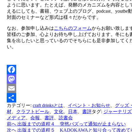
ように思います。たとえば、発酵のメカニズムを内容とし
えるにしても、書籍、ウェブ上のブログ、podcast、youtbe
対面のセミナーなど形式は様々だからです。
なお、参加申し込みは
こちらのフォーム
からお願い致しま
皆様のご参加、心よりお待ち申し上げております。冬にも
集を出したいと思っているのでそちらにも是非参加してく
い。
Facebook
Mastodon
Email
カテゴリー:
craft drinksとは
、
イベント・お知らせ
、
グッズ
共
材
、
クラフトビール
、
文化
、
日本
、
書評
タグ:
ジャーナリズ
有
メディア
、
会報
、
書評
、
読書会
前へ
出版までの道程４ 突然バズって通知が止まらない
投
次ヘ
出版までの道程５ KADOKAWAと知り合って改めて