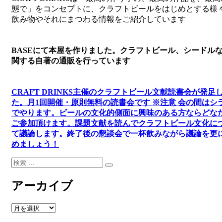
態で」をコンセプトに、クラフトビールをはじめとする様
飲み物やそれにまつわる情報をご紹介しています
BASEにて本屋を作りました。クラフトビール、シードル
関する自著の通販を行っています
CRAFT DRINKS主催のクラフトビール文献読書会が発足
た。
月1回開催・原則無料の読書会です ※注意 会の間はシ
でやります
。
ビールの文化的側面に興味のある方ならどな
ご参加頂けます
。
課題文献を読んでクラフトビール文化に
て議論します
。
終了後の懇談会で一杯飲みながら議論を更
めましょう！
検
検
索:
索
アーカイブ
ア
ー