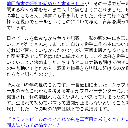
前回類書の研究を始めたと書きました
が、その一環でビー
日:
関する様々な本をそれまで以上に読むようになりました。
の本はもちろん、洋書にも手を出しました。今まで様々な
様々な視点でビールというものについて考え、言葉を綴っ
ています。
日々ビールを飲みながら色々と思案し、私の頭の中にも言
いことがたくさんありました。自分で勝手に作る本につい
それほど困っていなかったのですが、商業出版となるとま
だ研究不足で…研究は地道に続けるとして、今は好き勝手
いていこうと決めました。ちょうどコロナ禍も明けて徐々
の中も動いてきたから、酒販と物書きを地味に続けるのが
だろうと思ったのです。
そんな2023年の夏のことです。一番最初に出した「クラフ
ールの今とこれからを考える本」がプロバーテンダーによ
発掘され、何の前触れもなくいきなりバズってしまったの
す。生まれて初めてバズって通知が止まらないということ
験しました。その時の顛末は以下でご覧頂けます。
『クラフトビールの今とこれからを真面目に考える本』と
同人誌がガチの論文だった