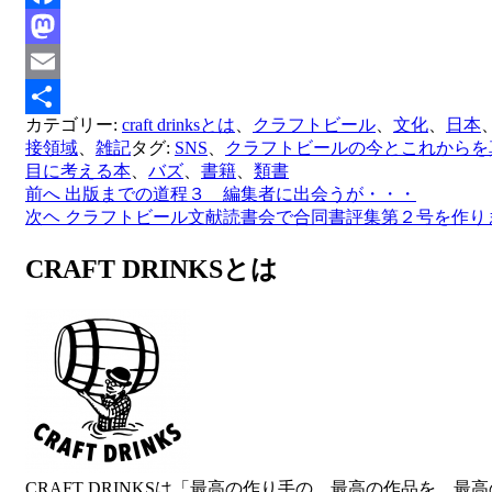
Facebook
Mastodon
Email
カテゴリー:
craft drinksとは
、
クラフトビール
、
文化
、
日本
共
接領域
、
雑記
タグ:
SNS
、
クラフトビールの今とこれからを
有
目に考える本
、
バズ
、
書籍
、
類書
前へ
出版までの道程３ 編集者に出会うが・・・
投
次ヘ
クラフトビール文献読書会で合同書評集第２号を作り
稿
CRAFT DRINKSとは
ナ
ビ
ゲ
ー
シ
ョ
ン
CRAFT DRINKSは「最高の作り手の、最高の作品を、最