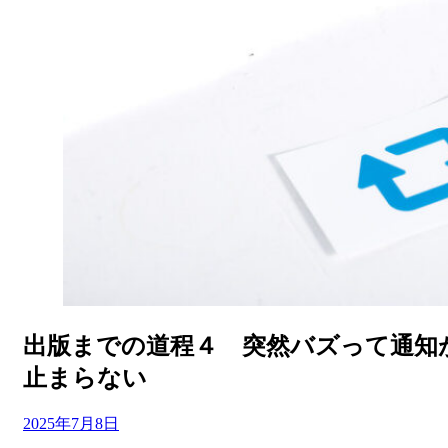
出版までの道程４ 突然バズって通知
止まらない
投
投稿者
2025年7月8日
master
稿