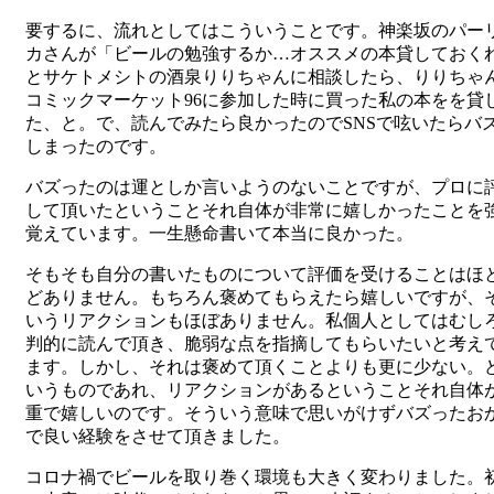
要するに、流れとしてはこういうことです。神楽坂のパー
カさんが「ビールの勉強するか…オススメの本貸しておく
とサケトメシトの酒泉りりちゃんに相談したら、りりちゃ
コミックマーケット96に参加した時に買った私の本をを貸
た、と。で、読んでみたら良かったのでSNSで呟いたらバ
しまったのです。
バズったのは運としか言いようのないことですが、プロに
して頂いたということそれ自体が非常に嬉しかったことを
覚えています。一生懸命書いて本当に良かった。
そもそも自分の書いたものについて評価を受けることはほ
どありません。もちろん褒めてもらえたら嬉しいですが、
いうリアクションもほぼありません。私個人としてはむし
判的に読んで頂き、脆弱な点を指摘してもらいたいと考え
ます。しかし、それは褒めて頂くことよりも更に少ない。
いうものであれ、リアクションがあるということそれ自体
重で嬉しいのです。そういう意味で思いがけずバズったお
で良い経験をさせて頂きました。
コロナ禍でビールを取り巻く環境も大きく変わりました。