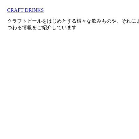
コ
CRAFT DRINKS
ン
テ
クラフトビールをはじめとする様々な飲みものや、それに
ン
つわる情報をご紹介しています
ツ
へ
移
動
す
る