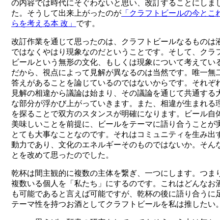
の内容では時代にそぐわないと思い、改訂することにしま
た。そうして出来上がったのが
「クラフトビールの今とこ
らを考える本 改」
です。
改訂作業を通じて思ったのは、クラフトビールなるものは
ではなくやはり現象なのだということです。そして、クラ
ビールという無形の文化、もしくは現象について考えてい
だから、視点によって見解が異なるのは当然です。唯一無
答えがあることを論じているのではないからです。それぞ
見解の相違から議論は始まり、その議論を通じて共通する
な部分が浮かび上がっていきます。また、相違が生まれる
を探ることで双方のスタンスが明確になります。ビール自
美味しいことを前提に、ビールをテーマに語り合うことが
とても大事なことなのです。それはコミュニティを生み出
動力であり、文化のエネルギーそのものではないか。そん
とを改めて思ったのでした。
乾杯は間主観的に複数の主体を繋ぎ、一つにします。つま
複数いる個人を「私たち」にするのです。これはどんなお
も可能であると言えば可能ですが、乾杯の後に語り合うに
テーマ性を持つお酒としてクラフトビールを私は推したい