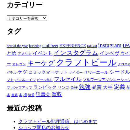
カテゴリー
カ
イ
ブ
カ
テ
タグ
ゴ
リ
ー
instagram
IPA
craftbeer
EXPERIENCE
beer of the year
brewdog
full sail
インスタグラム
とめ
イベント
インベヴ
ウイ
アメリカ
クラフトビール
キーケグ
ー
オレゴン
クロス
シード
ケグ
コミックマーケット
サワーエール
サイダー
グラス
フルセイル
ブルワーズアソシエーショ
フト
バレルエイジ
ビール祭り
勉強
定義
品質
大手
ランビック
リンゴ
免許
プ
ポップアップ
買収
読書会
本
本
樽
書籍
流通
最近の投稿
クラフトビール批評通信、はじめます
ショップ閉店のお知らせ