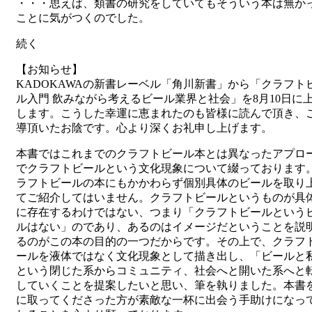
・・・思えば、類書の研究をしていてもそういう本は無か
ことに気がつくのでした。
続く
【お知らせ】
KADOKAWAの新書レーベル「角川新書」から「クラフト
ル入門 飲みながら考えるビール業界と社会」を8月10日に
します。こうした幸運に恵まれたのも皆様に読んで頂き、
導頂いたお陰です。心より深くお礼申し上げます。
本書ではこれまでのクラフトビール本とは異なったアプロ
でクラフトビールという文化現象について綴っております
ラフトビールの本にもかかわらず個別具体のビールを取り
てご紹介してはいません。クラフトビールというものが具
に存在するわけではない、つまり「クラフトビールという
ルはない」のであり、あるのはイメージだということを説
るのがこの本の目的の一つだからです。その上で、クラフ
ールを液体ではなく文化現象として描き出し、「ビールと
という閉じた系からコミュニティ、社会へと開いた系へと
していくことを提案したいと思い、筆を執りました。本書
に取ってくださった方が素敵な一杯に出会う手助けになっ