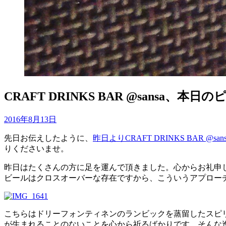
CRAFT DRINKS BAR @sansa、本
投
投稿者
2016年8月13日
master
稿
先日お伝えしたように、
昨日よりCRAFT DRINKS BAR @
日:
りくださいませ。
昨日はたくさんの方に足を運んで頂きました。心からお礼申
ビールはクロスオーバーな存在ですから、こういうアプロー
こちらはドリーフォンティネンのランビックを蒸留したスピ
が生まれることのないことを心から祈るばかりです。そんな