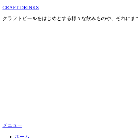
コ
CRAFT DRINKS
ン
クラフトビールをはじめとする様々な飲みものや、それにま
テ
ン
ツ
へ
移
動
す
る
メニュー
ホーム