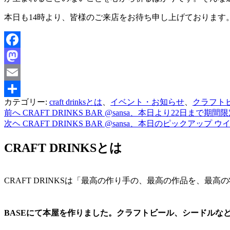
本日も14時より、皆様のご来店をお待ち申し上げております
Facebook
Mastodon
Email
カテゴリー:
craft drinksとは
、
イベント・お知らせ
、
クラフト
共
前へ
CRAFT DRINKS BAR @sansa、本日より22日まで期
投
有
次ヘ
CRAFT DRINKS BAR @sansa、本日のピックアップ 
稿
CRAFT DRINKSとは
ナ
ビ
ゲ
CRAFT DRINKSは「最高の作り手の、最高の作品を、
ー
シ
BASEにて本屋を作りました。クラフトビール、シードルな