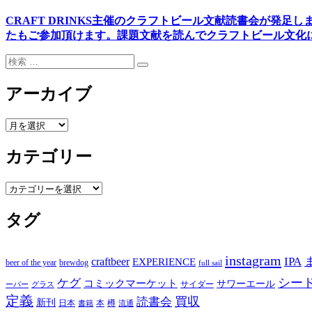
ョ
ン
CRAFT DRINKS主催のクラフトビール文献読書会が発足し
たもご参加頂けます
。
課題文献を読んでクラフトビール文化
検
検
索:
索
アーカイブ
ア
ー
カテゴリー
カ
イ
ブ
カ
テ
タグ
ゴ
リ
ー
instagram
IPA
craftbeer
EXPERIENCE
beer of the year
brewdog
full sail
シー
ケグ
コミックマーケット
サワーエール
サイダー
グラス
ーバー
定義
買収
読書会
新刊
日本
本
樽
書籍
流通