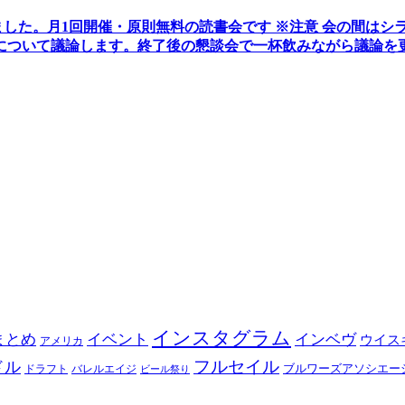
ました。
月1回開催・原則無料の読書会です ※注意 会の間はシ
について議論します
。
終了後の懇談会で一杯飲みながら議論を
インスタグラム
まとめ
イベント
インベヴ
ウイス
アメリカ
フルセイル
ドル
ブルワーズアソシエー
ドラフト
バレルエイジ
ビール祭り