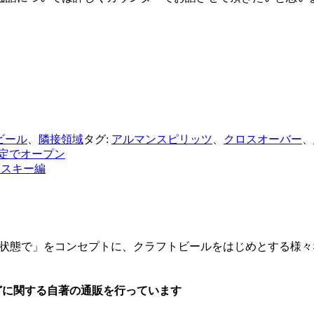
。
ビール
、
隣接領域
タグ:
アルマンスピリッツ
、
クロスオーバー
、
間限定でオープン
ウイスキー編
最高の状態で」をコンセプトに、クラフトビールをはじめとする
どに関する自著の通販を行っています