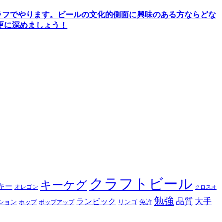
ラフでやります
。
ビールの文化的側面に興味のある方ならどな
更に深めましょう！
クラフトビール
キーケグ
キー
オレゴン
クロスオ
勉強
品質
大手
ランビック
ション
リンゴ
免許
ホップ
ポップアップ