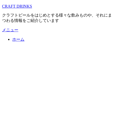
コ
CRAFT DRINKS
ン
クラフトビールをはじめとする様々な飲みものや、それにま
テ
つわる情報をご紹介しています
ン
ツ
メニュー
へ
移
ホーム
動
す
る