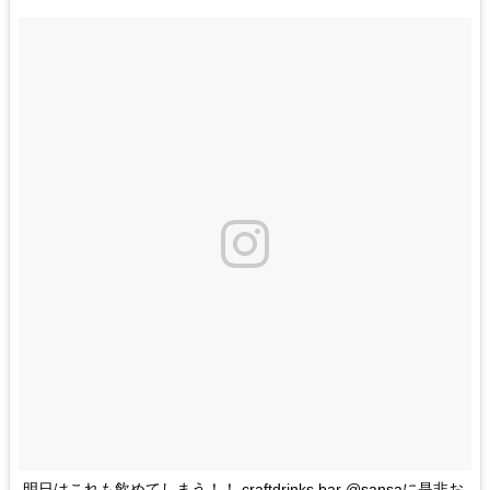
明日はこれも飲めてしまう！！ craftdrinks bar @sansaに是非お