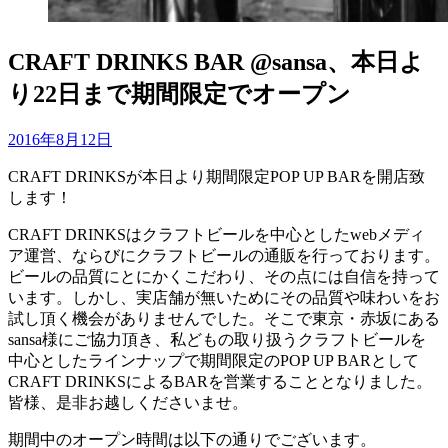
CRAFT DRINKS BAR @sansa、本日よ
り22日まで期間限定でオープン
投
投稿者
2016年8月12日
master
稿
CRAFT DRINKSが本日より期間限定POP UP BARを開店致
日:
します！
CRAFT DRINKSはクラフトビールを中心としたwebメディ
ア運営、ならびにクラフトビールの通販を行っております。
ビールの品質にとにかくこだわり、その点には自信を持って
います。しかし、実店舗が無いためにその品質や味わいをお
試し頂く機会がありませんでした。そこで東京・赤坂にある
sansa様にご協力頂き、私どもの取り扱うクラフトビールを
中心としたラインナップで期間限定のPOP UP BARとして
CRAFT DRINKSによるBARを営業することとなりました。
皆様、是非お越しくださいませ。
期間中のオープン時間は以下の通りでございます。