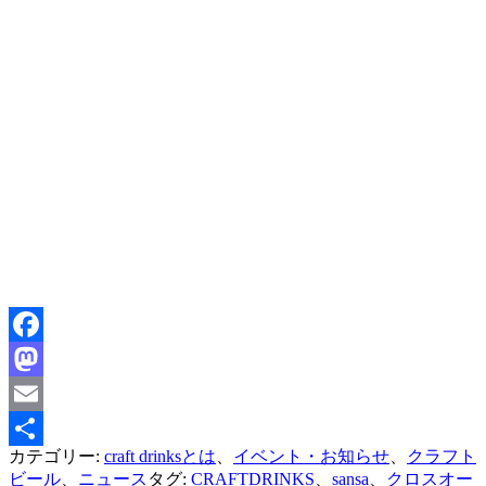
Facebook
Mastodon
Email
カテゴリー:
craft drinksとは
、
イベント・お知らせ
、
クラフト
共
ビール
、
ニュース
タグ:
CRAFTDRINKS
、
sansa
、
クロスオー