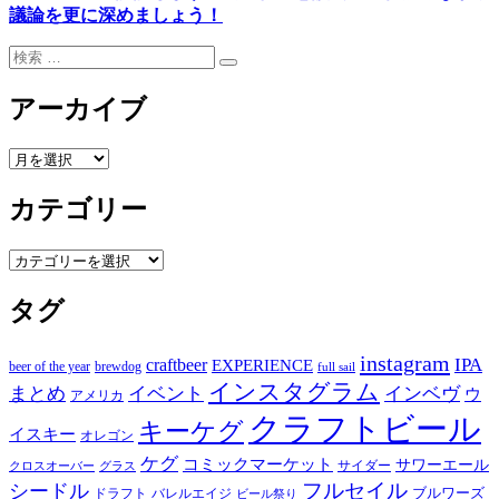
議論を更に深めましょう！
検
検
索:
索
アーカイブ
ア
ー
カテゴリー
カ
イ
ブ
カ
テ
タグ
ゴ
リ
ー
instagram
IPA
craftbeer
EXPERIENCE
beer of the year
brewdog
full sail
インスタグラム
まとめ
イベント
インベヴ
ウ
アメリカ
クラフトビール
キーケグ
イスキー
オレゴン
ケグ
コミックマーケット
サワーエール
サイダー
グラス
クロスオーバー
フルセイル
シードル
ブルワーズ
ドラフト
バレルエイジ
ビール祭り