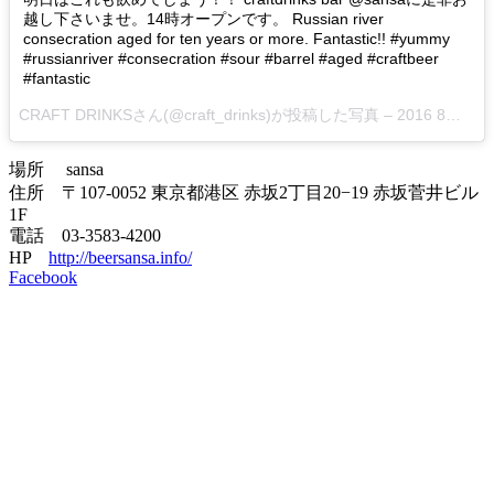
越し下さいませ。14時オープンです。 Russian river
consecration aged for ten years or more. Fantastic!! #yummy
#russianriver #consecration #sour #barrel #aged #craftbeer
#fantastic
CRAFT DRINKSさん(@craft_drinks)が投稿した写真 –
2016 8月 11 1:16午前 PDT
場所 sansa
住所 〒107-0052 東京都港区 赤坂2丁目20−19 赤坂菅井ビル
1F
電話 03-3583-4200
HP
http://beersansa.info/
Facebook