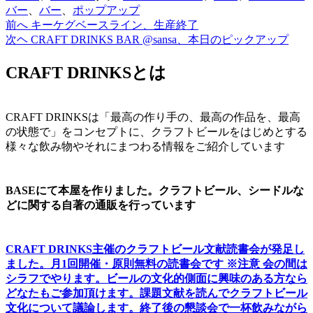
有
バー
、
バー
、
ポップアップ
前へ
キーケグベースライン、生産終了
投
次ヘ
CRAFT DRINKS BAR @sansa、本日のピックアップ
稿
CRAFT DRINKSとは
ナ
ビ
ゲ
CRAFT DRINKSは「最高の作り手の、最高の作品を、最高
の状態で」をコンセプトに、クラフトビールをはじめとする
ー
様々な飲み物やそれにまつわる情報をご紹介しています
シ
ョ
BASEにて本屋を作りました。クラフトビール、シードルな
ン
どに関する自著の通販を行っています
CRAFT DRINKS主催のクラフトビール文献読書会が発足し
ました。
月1回開催・原則無料の読書会です ※注意 会の間は
シラフでやります
。
ビールの文化的側面に興味のある方なら
どなたもご参加頂けます
。
課題文献を読んでクラフトビール
文化について議論します
。
終了後の懇談会で一杯飲みながら