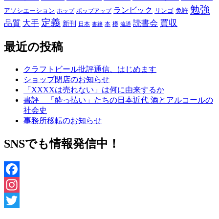
勉強
ランビック
アソシエーション
リンゴ
免許
ホップ
ポップアップ
定義
品質
大手
買収
読書会
新刊
日本
本
樽
書籍
流通
最近の投稿
クラフトビール批評通信、はじめます
ショップ閉店のお知らせ
「XXXXは売れない」は何に由来するか
書評 「酔っ払い」たちの日本近代 酒とアルコールの
社会史
事務所移転のお知らせ
SNSでも情報発信中！
Facebook
Instagram
Twitter