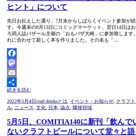
ヒント」について
投稿者
先日お伝えした通り、7月末からしばらくイベント参加が続
master
す。今週末の8月13日にコミックマーケット、翌日14日は
ろ同人誌バザール主催の「おもバザ大崎」に参加致します
れに合わせて新しく本を作りました。その名も「…
Facebook
Mastodon
Email
続きを読む
共
投
2022年5月4日
craft drinksとは
,
イベント・お知らせ
,
クラフト
有
稿
ル
,
ニュース
,
文化
,
日本
,
論点
,
隣接領域
日:
5月5日、COMITIA140に新刊「飲んで
ないクラフトビールについて堂々と語