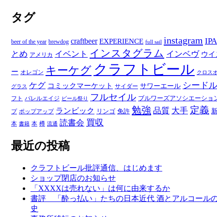
テ
タグ
ゴ
リ
ー
instagram
IPA
craftbeer
EXPERIENCE
beer of the year
brewdog
full sail
インスタグラム
とめ
イベント
インベヴ
ウイ
アメリカ
クラフトビール
キーケグ
ー
オレゴン
クロス
シード
ケグ
コミックマーケット
サワーエール
サイダー
グラス
フルセイル
ブルワーズアソシエーショ
フト
バレルエイジ
ビール祭り
勉強
定義
品質
大手
ランビック
リンゴ
免許
プ
ポップアップ
買収
読書会
本
本
樽
書籍
流通
最近の投稿
クラフトビール批評通信、はじめます
ショップ閉店のお知らせ
「XXXXは売れない」は何に由来するか
書評 「酔っ払い」たちの日本近代 酒とアルコール
史