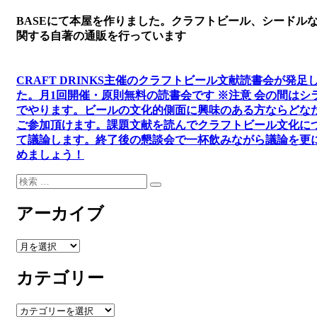
シ
BASEにて本屋を作りました。クラフトビール、シードル
ョ
関する自著の通販を行っています
ン
CRAFT DRINKS主催のクラフトビール文献読書会が発足
た。
月1回開催・原則無料の読書会です ※注意 会の間はシ
でやります
。
ビールの文化的側面に興味のある方ならどな
ご参加頂けます
。
課題文献を読んでクラフトビール文化に
て議論します
。
終了後の懇談会で一杯飲みながら議論を更
めましょう！
検
検
索:
索
アーカイブ
ア
ー
カテゴリー
カ
イ
ブ
カ