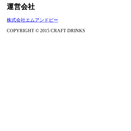
運営会社
株式会社エムアンドピー
COPYRIGHT © 2015 CRAFT DRINKS
Amphibious Theme by
TemplatePocket
⋅
Powered by
WordPress