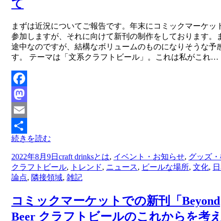
て
投稿者
まずは近況についてご報告です。年末にコミックマーケッ
master
参加しますが、それに向けて新刊の制作をしております。
途中なのですが、結構なボリュームのものになりそうな予
す。 テーマは「文系クラフトビール」。これは私がこれ…
Facebook
Mastodon
Email
続きを読む
共
投
2022年8月9日
craft drinksとは
,
イベント・お知らせ
,
グッズ・
有
稿
クラフトビール
,
トレンド
,
ニュース
,
ビールな場所
,
文化
,
日
日:
論点
,
隣接領域
,
雑記
コミックマーケットでの新刊「Beyond
Beer クラフトビールのこれからを考