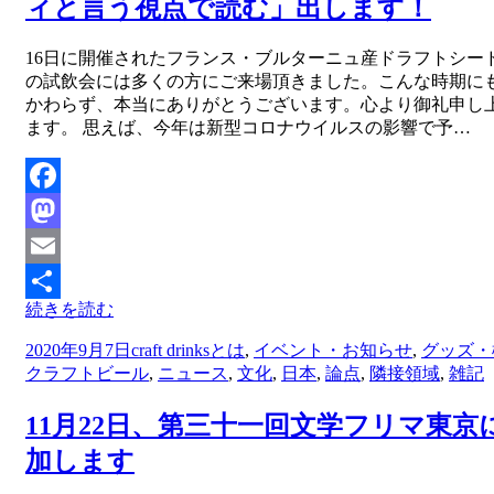
ィと言う視点で読む」出します！
投稿者
16日に開催されたフランス・ブルターニュ産ドラフトシー
master
の試飲会には多くの方にご来場頂きました。こんな時期に
かわらず、本当にありがとうございます。心より御礼申し
ます。 思えば、今年は新型コロナウイルスの影響で予…
Facebook
Mastodon
Email
続きを読む
共
投
2020年9月7日
craft drinksとは
,
イベント・お知らせ
,
グッズ・
有
稿
クラフトビール
,
ニュース
,
文化
,
日本
,
論点
,
隣接領域
,
雑記
日:
11月22日、第三十一回文学フリマ東京
加します