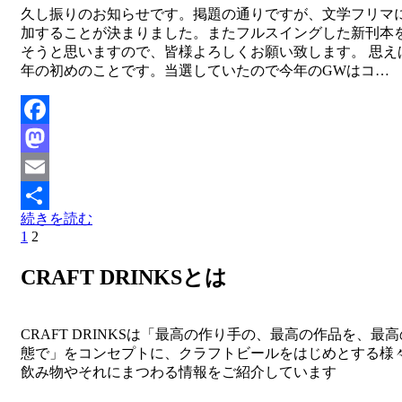
投稿者
久し振りのお知らせです。掲題の通りですが、文学フリマ
master
加することが決まりました。またフルスイングした新刊本
そうと思いますので、皆様よろしくお願い致します。 思え
年の初めのことです。当選していたので今年のGWはコ…
Facebook
Mastodon
Email
続きを読む
共
前
ペ
1
ペ
2
投
有
の
ー
ー
稿
CRAFT DRINKSとは
ペ
ジ
ジ
ー
ナ
ジ
ビ
へ
CRAFT DRINKSは「最高の作り手の、最高の作品を、最
態で」をコンセプトに、クラフトビールをはじめとする様
ゲ
飲み物やそれにまつわる情報をご紹介しています
ー