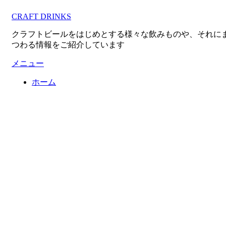
コ
CRAFT DRINKS
ン
テ
クラフトビールをはじめとする様々な飲みものや、それに
ン
つわる情報をご紹介しています
ツ
へ
メニュー
移
ホーム
動
す
る