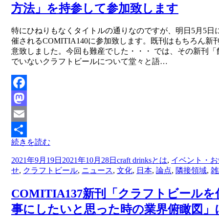
方法」を持参して参加致します
投稿者
特にひねりもなくタイトルの通りなのですが、明日5月5日
master
催されるCOMITIA140に参加致します。既刊はもちろん新
意致しました。今回も難産でした・・・ では、その新刊「
でいないクラフトビールについて堂々と語…
Facebook
Mastodon
Email
続きを読む
共
投
2021年9月19日
2021年10月28日
craft drinksとは
,
イベント・お
有
稿
せ
,
クラフトビール
,
ニュース
,
文化
,
日本
,
論点
,
隣接領域
,
雑
日:
COMITIA137新刊「クラフトビールを
事にしたいと思った時の業界俯瞰図」