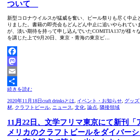
ついて
投稿者
新型コロナウイルスが猛威を奮い、ビール祭りも尽く中止
master
りました。書籍の即売会もどんどん中止に追いやられてい
が、淡い期待を持って申し込んでいたCOMITIA137が様々
を講じた上で9月20日、東京・青海の東京ビ…
Facebook
Mastodon
Email
続きを読む
共
投
2020年11月18日
craft drinksとは
,
イベント・お知らせ
,
グッズ
有
稿
材
,
クラフトビール
,
ニュース
,
文化
,
論点
,
隣接領域
日:
11月22日、文学フリマ東京にて新刊「
メリカのクラフトビールをダイバーシ