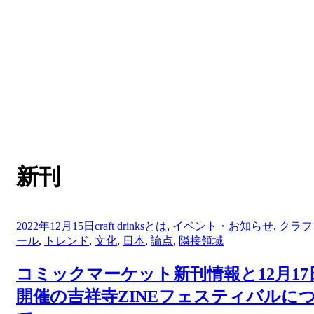
:
タグ
新刊
投
2022年12月15日
craft drinksとは
,
イベント・お知らせ
,
クラフ
稿
ール
,
トレンド
,
文化
,
日本
,
論点
,
隣接領域
日:
コミックマーケット新刊情報と12月17
開催の吉祥寺ZINEフェスティバルに