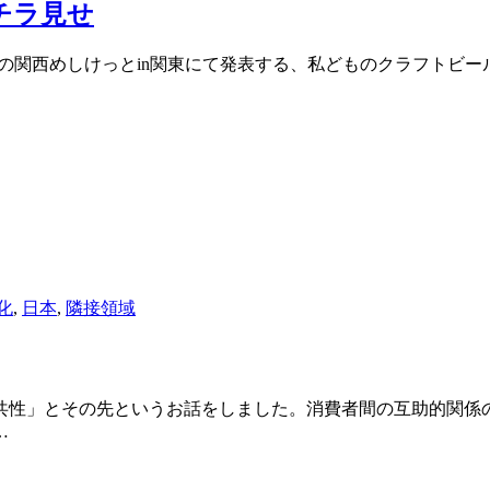
チラ見せ
開催の関西めしけっとin関東にて発表する、私どものクラフトビ
化
,
日本
,
隣接領域
共性」とその先というお話をしました。消費者間の互助的関係
…