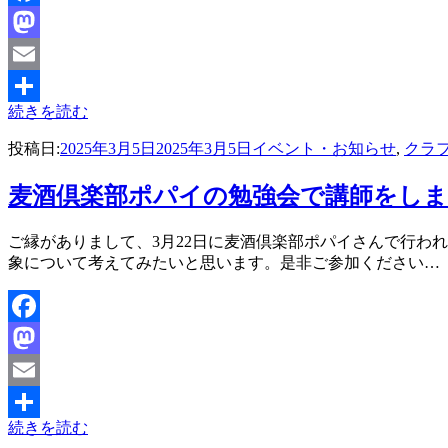
Facebook
Mastodon
Email
続きを読む
共
投稿日:
2025年3月5日
2025年3月5日
イベント・お知らせ
,
クラ
有
麦酒倶楽部ポパイの勉強会で講師をし
投稿者
ご縁がありまして、3月22日に麦酒倶楽部ポパイさんで行わ
master
象について考えてみたいと思います。是非ご参加ください…
Facebook
Mastodon
Email
続きを読む
共