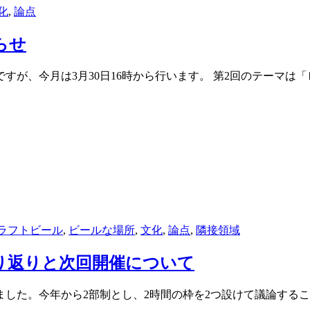
化
,
論点
らせ
が、今月は3月30日16時から行います。 第2回のテーマは
ラフトビール
,
ビールな場所
,
文化
,
論点
,
隣接領域
振り返りと次回開催について
しました。今年から2部制とし、2時間の枠を2つ設けて議論す