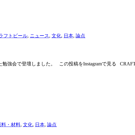
ラフトビール
,
ニュース
,
文化
,
日本
,
論点
しました。 この投稿をInstagramで見る CRAFT DRINK
原料・材料
,
文化
,
日本
,
論点