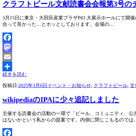
クラフトビール文献読書会会報第3号の
投稿者
3月15日に東京・大田区産業プラザPiO 大展示ホールにて
master
合って良かった…とホッとしております。会場の…
Facebook
Mastodon
Email
続きを読む
共
投稿日:
2025年3月6日
イベント・お知らせ
,
クラフトビール
,
文
有
wikipediaのIPAに少々追記しました
投稿者
主催する読書会の活動の一環で「ビール、コミュニティ、公
master
はないかという私からの提案です。内側に閉じこもるのでは