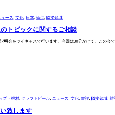
ニュース
,
文化
,
日本
,
論点
,
隣接領域
版のトピックに関するご相談
版の説明会をツイキャスで行います。今回は30分かけて、この会
ッズ・機材
,
クラフトビール
,
ニュース
,
文化
,
書評
,
隣接領域
,
雑
願い致します