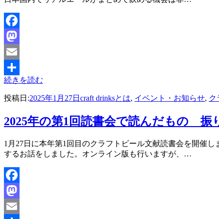
Facebook
Mastodon
Email
続きを読む
共
投稿日:
2025年1月27日
craft drinksとは
,
イベント・お知らせ
,
ク
有
2025年の第1回読書会で読んだもの 
投稿者
1月27日に本年第1回目のクラフトビール文献読書会を開催
master
するお話をしました。オンライン版も行いますが、…
Facebook
Mastodon