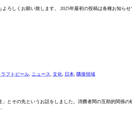
くお願い致します。 2025年最初の投稿は各種お知らせです。 K
クラフトビール
,
ニュース
,
文化
,
日本
,
隣接領域
性」とその先というお話をしました。消費者間の互助的関係の
…