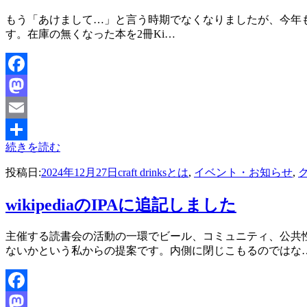
投稿者
もう「あけまして…」と言う時期でなくなりましたが、今年もよろし
master
す。在庫の無くなった本を2冊Ki…
Facebook
Mastodon
Email
続きを読む
共
投稿日:
2024年12月27日
craft drinksとは
,
イベント・お知らせ
,
有
wikipediaのIPAに追記しました
投稿者
主催する読書会の活動の一環でビール、コミュニティ、公共
master
ないかという私からの提案です。内側に閉じこもるのではな
Facebook