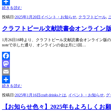
Email
続きを読む
共
投稿日:
2025年1月20日
イベント・お知らせ
,
クラフトビール
,
有
クラフトビール文献読書会オンライン
投稿者
1月26日16時より、クラフトビール文献読書会オンライン
master
noteで示した通り、オンラインの会は月に1回…
Facebook
Mastodon
Email
続きを読む
共
投稿日:
2025年1月16日
craft drinksとは
,
イベント・お知らせ
,
グ
有
【お知らせ色々】2025年もよろしくお