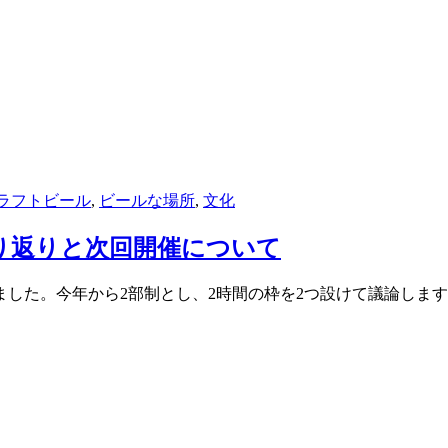
ラフトビール
,
ビールな場所
,
文化
振り返りと次回開催について
しました。今年から2部制とし、2時間の枠を2つ設けて議論しま