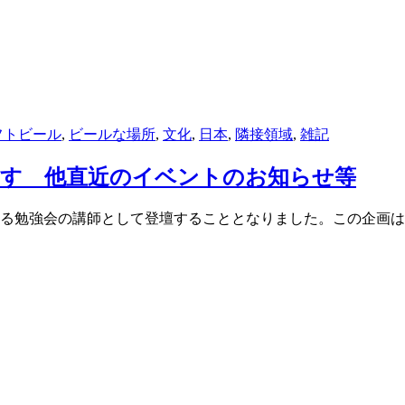
フトビール
,
ビールな場所
,
文化
,
日本
,
隣接領域
,
雑記
ます 他直近のイベントのお知らせ等
れる勉強会の講師として登壇することとなりました。この企画