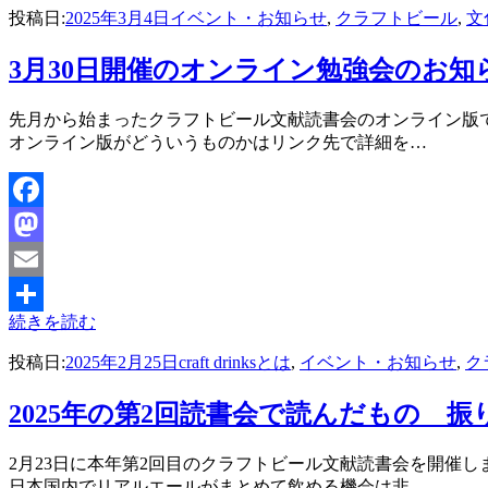
投稿日:
2025年3月4日
イベント・お知らせ
,
クラフトビール
,
文
有
3月30日開催のオンライン勉強会のお知
投稿者
先月から始まったクラフトビール文献読書会のオンライン版です
master
オンライン版がどういうものかはリンク先で詳細を…
Facebook
Mastodon
Email
続きを読む
共
投稿日:
2025年2月25日
craft drinksとは
,
イベント・お知らせ
,
ク
有
2025年の第2回読書会で読んだもの 
投稿者
2月23日に本年第2回目のクラフトビール文献読書会を開催
master
日本国内でリアルエールがまとめて飲める機会は非…