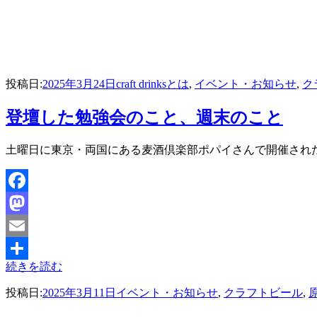
投稿日:
2025年3月24日
craft drinksとは
,
イベント・お知らせ
,
ク
登壇した勉強会のこと、週末のこと
投稿者
土曜日に東京・両国にある麦酒倶楽部ポパイさんで開催された勉強会で登壇
master
Facebook
Mastodon
Email
続きを読む
共
投稿日:
2025年3月11日
イベント・お知らせ
,
クラフトビール
,
有