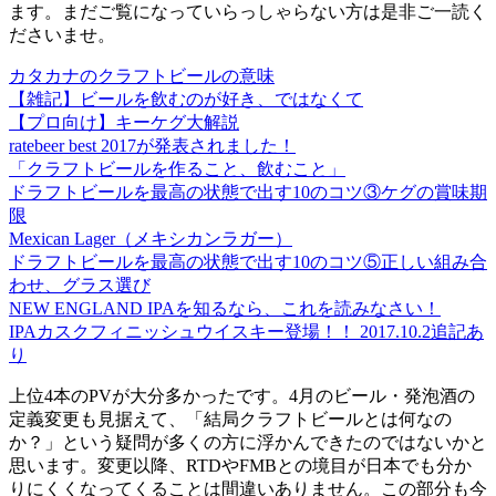
ます。まだご覧になっていらっしゃらない方は是非ご一読く
ださいませ。
カタカナのクラフトビールの意味
【雑記】ビールを飲むのが好き、ではなくて
【プロ向け】キーケグ大解説
ratebeer best 2017が発表されました！
「クラフトビールを作ること、飲むこと」
ドラフトビールを最高の状態で出す10のコツ③ケグの賞味期
限
Mexican Lager（メキシカンラガー）
ドラフトビールを最高の状態で出す10のコツ⑤正しい組み合
わせ、グラス選び
NEW ENGLAND IPAを知るなら、これを読みなさい！
IPAカスクフィニッシュウイスキー登場！！ 2017.10.2追記あ
り
上位4本のPVが大分多かったです。4月のビール・発泡酒の
定義変更も見据えて、「結局クラフトビールとは何なの
か？」という疑問が多くの方に浮かんできたのではないかと
思います。変更以降、RTDやFMBとの境目が日本でも分か
りにくくなってくることは間違いありません。この部分も今