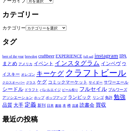
アーカイブ
カテゴリー
カテゴリー
タグ
instagram
IPA
craftbeer
EXPERIENCE
beer of the year
brewdog
full sail
インスタグラム
まとめ
イベント
インベヴ
ウ
アメリカ
クラフトビール
キーケグ
イスキー
オレゴン
ケグ
コミックマーケット
サワーエール
サイダー
グラス
クロスオーバー
フルセイル
シードル
ブルワーズ
ドラフト
バレルエイジ
ビール祭り
勉強
ランビック
アソシエーション
リンゴ
免許
ホップ
ポップアップ
定義
品質
大手
買収
読書会
新刊
日本
本
樽
書籍
流通
最近の投稿