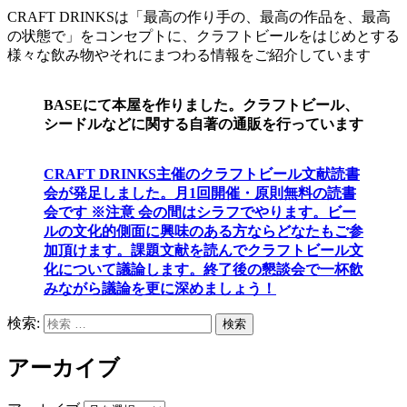
CRAFT DRINKSは「最高の作り手の、最高の作品を、最高
の状態で」をコンセプトに、クラフトビールをはじめとする
様々な飲み物やそれにまつわる情報をご紹介しています
BASEにて本屋を作りました。クラフトビール、
シードルなどに関する自著の通販を行っています
CRAFT DRINKS主催のクラフトビール文献読書
会が発足しました。
月1回開催・原則無料の読書
会です ※注意 会の間はシラフでやります
。
ビー
ルの文化的側面に興味のある方ならどなたもご参
加頂けます
。
課題文献を読んでクラフトビール文
化について議論します
。
終了後の懇談会で一杯飲
みながら議論を更に深めましょう！
検索:
検索
アーカイブ