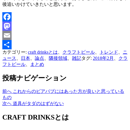
後追いかけていきたいと思います。
Facebook
Mastodon
Email
カテゴリー:
craft drinksとは
、
クラフトビール
、
トレンド
、
ニ
共
ュース
、
日本
、
論点
、
隣接領域
、
雑記
タグ:
2018年2月
、
クラ
有
フトビール
、
まとめ
投稿ナビゲーション
前へ
これからのビアパブにはあった方が良いと思っている
もの
次ヘ
道具がタダのはずがない
CRAFT DRINKSとは