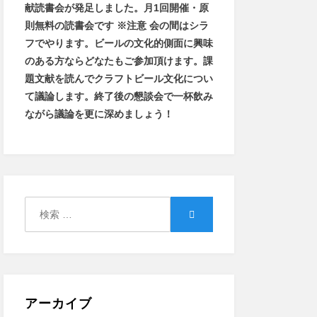
献読書会が発足しました。
月1回開催・原
則無料の読書会です ※注意 会の間はシラ
フでやります
。
ビールの文化的側面に興味
のある方ならどなたもご参加頂けます
。
課
題文献を読んでクラフトビール文化につい
て議論します
。
終了後の懇談会で一杯飲み
ながら議論を更に深めましょう！
検
検
索:
索
アーカイブ