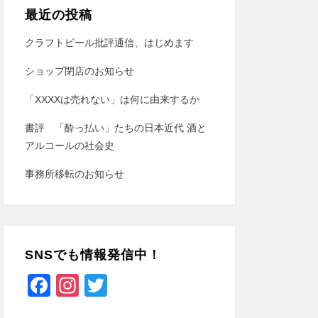
最近の投稿
クラフトビール批評通信、はじめます
ショップ閉店のお知らせ
「XXXXは売れない」は何に由来するか
書評 「酔っ払い」たちの日本近代 酒と
アルコールの社会史
事務所移転のお知らせ
SNSでも情報発信中！
F
In
T
a
st
wi