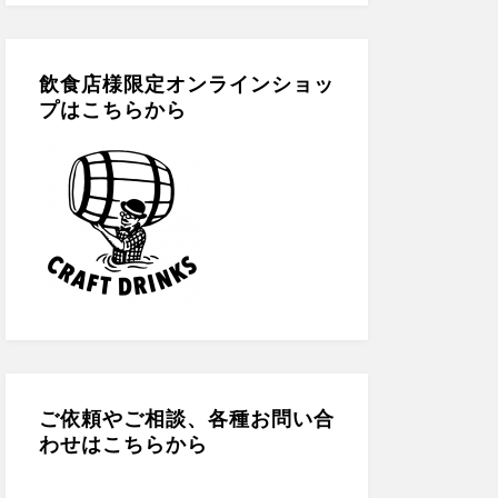
c
a
tt
e
gr
er
b
a
飲食店様限定オンラインショッ
プはこちらから
o
m
o
k
ご依頼やご相談、各種お問い合
わせはこちらから