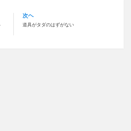
次ヘ
い
道具がタダのはずがない