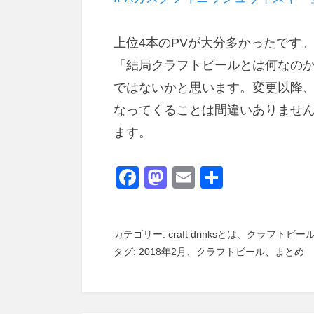
上位4本のPVが大分多かったです
「結局クラフトビールとは何なの
ではないかと思います。変更以降、
なってくることは間違いありませ
ます。
F
M
E
共
a
a
m
有
c
st
ail
カテゴリー:
craft drinksとは
、
クラフトビー
e
o
タグ:
2018年2月
、
クラフトビール
、
まとめ
b
d
o
o
o
n