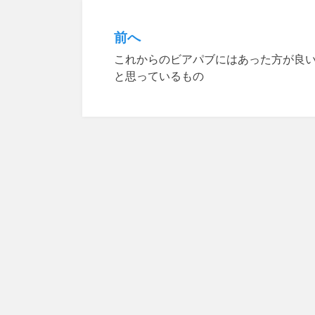
k
前へ
投
これからのビアパブにはあった方が良
稿
と思っているもの
ナ
ビ
ゲ
ー
シ
ョ
ン