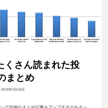
にたくさん読まれた投
のまとめ
投
投稿者
2018年3月16日
master
稿
:
ていて恒例のまとめ記事をアップするのをすっ