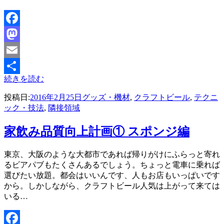
Facebook
Mastodon
Email
続きを読む
共
投稿日:
2016年2月25日
グッズ・機材
,
クラフトビール
,
テクニ
有
ック・技法
,
隣接領域
家飲み品質向上計画① スポンジ編
投稿者
東京、大阪のような大都市であれば帰りがけにふらっと寄れ
master
るビアパブもたくさんあるでしょう。ちょっと電車に乗れば
選びたい放題。都会はいいんです、人もお店もいっぱいです
から。しかしながら、クラフトビール人気は上がって来ては
いる…