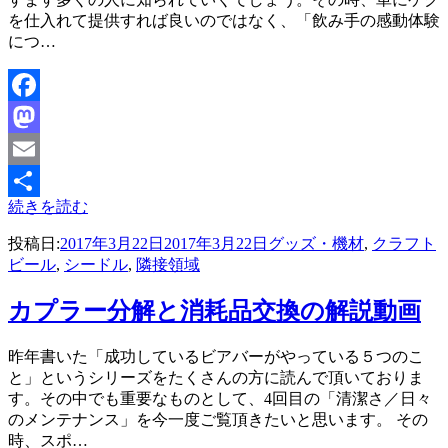
を仕入れて提供すれば良いのではなく、「飲み手の感動体験
につ…
Facebook
Mastodon
Email
続きを読む
共
投稿日:
2017年3月22日
2017年3月22日
グッズ・機材
,
クラフト
有
ビール
,
シードル
,
隣接領域
カプラー分解と消耗品交換の解説動画
投稿者
昨年書いた「成功しているビアバーがやっている５つのこ
master
と」というシリーズをたくさんの方に読んで頂いておりま
す。その中でも重要なものとして、4回目の「清潔さ／日々
のメンテナンス」を今一度ご覧頂きたいと思います。 その
時、スポ…