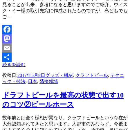
見ることが出来、参考になると思いますのでご紹介。ウィス
ク・イー様の取引先宛に作成されたものですが、私どもでも
ご…
Facebook
Mastodon
Email
続きを読む
共
投稿日:
2017年5月8日
グッズ・機材
,
クラフトビール
,
テクニ
有
ック・技法
,
日本
,
隣接領域
ドラフトビールを最高の状態で出す10
のコツ②ビールホース
投稿者
数年前とは全く様相が異なり、クラフトビールという存在が
master
大分認知されてきたと思います。大都市のみならず、今後ま
すます多くの人に知られていくでしょう。その時、単にケグ