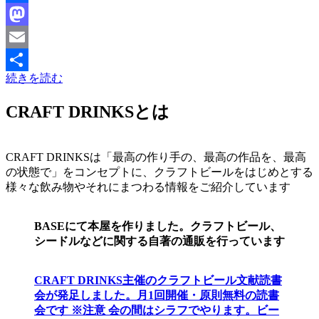
Facebook
Mastodon
Email
続きを読む
共
有
CRAFT DRINKSとは
CRAFT DRINKSは「最高の作り手の、最高の作品を、最高
の状態で」をコンセプトに、クラフトビールをはじめとする
様々な飲み物やそれにまつわる情報をご紹介しています
BASEにて本屋を作りました。クラフトビール、
シードルなどに関する自著の通販を行っています
CRAFT DRINKS主催のクラフトビール文献読書
会が発足しました。
月1回開催・原則無料の読書
会です ※注意 会の間はシラフでやります
。
ビー