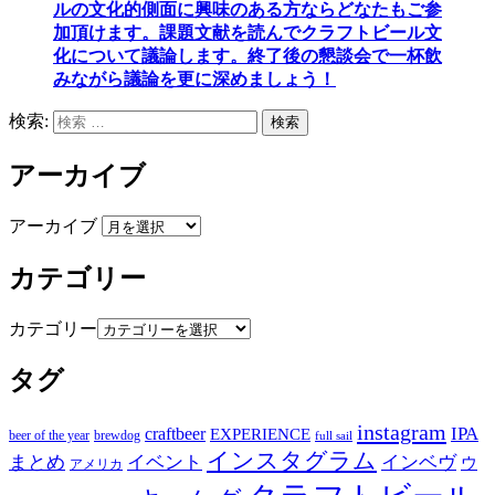
ルの文化的側面に興味のある方ならどなたもご参
加頂けます
。
課題文献を読んでクラフトビール文
化について議論します
。
終了後の懇談会で一杯飲
みながら議論を更に深めましょう！
検索:
検索
アーカイブ
アーカイブ
カテゴリー
カテゴリー
タグ
instagram
IPA
craftbeer
EXPERIENCE
beer of the year
brewdog
full sail
インスタグラム
まとめ
イベント
インベヴ
ウ
アメリカ