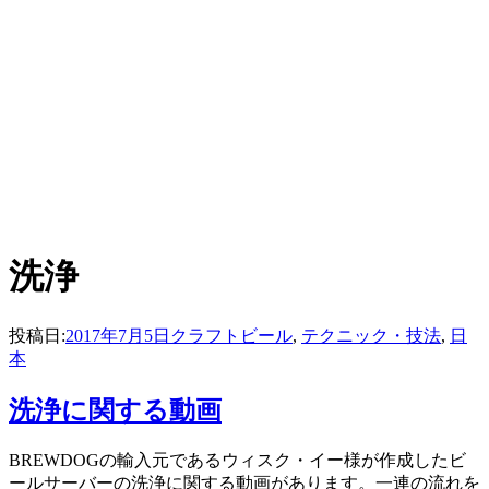
:
タグ
洗浄
投稿日:
2017年7月5日
クラフトビール
,
テクニック・技法
,
日
本
洗浄に関する動画
投稿者
BREWDOGの輸入元であるウィスク・イー様が作成したビ
master
ールサーバーの洗浄に関する動画があります。一連の流れを