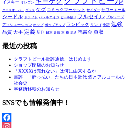
クラフトビール
キーケグ
イスキー
オレゴン
ケグ
コミックマーケット
サワーエール
サイダー
グラス
クロスオーバー
フルセイル
シードル
ブルワーズ
ドラフト
バレルエイジ
ビール祭り
勉強
ランビック
アソシエーション
リンゴ
免許
ホップ
ポップアップ
定義
品質
大手
買収
読書会
新刊
日本
本
樽
書籍
流通
最近の投稿
クラフトビール批評通信、はじめます
ショップ閉店のお知らせ
「XXXXは売れない」は何に由来するか
書評 「酔っ払い」たちの日本近代 酒とアルコールの
社会史
事務所移転のお知らせ
SNSでも情報発信中！
Facebook