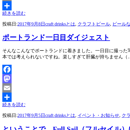
Email
続きを読む
共
投稿日:
2017年9月8日
craft drinksとは
,
クラフトビール
,
ビール
有
ポートランド一日目ダイジェスト
投稿者
そんなこんなでポートランドに着きました。一日目に撮った
master
本では考えられないですね。楽しすぎて肝臓が持ちません（
Facebook
Mastodon
Email
続きを読む
共
投稿日:
2017年9月5日
craft drinksとは
,
イベント・お知らせ
,
ク
有
ということで、Full Sail（フルセイ