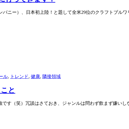
イルブルーイングカンパニー）、日本初上陸！と題して全米29位のクラ
ール
,
トレンド
,
健康
,
隣接領域
ること
強です（笑）冗談はさておき、ジャンルは問わず飲まず嫌いし