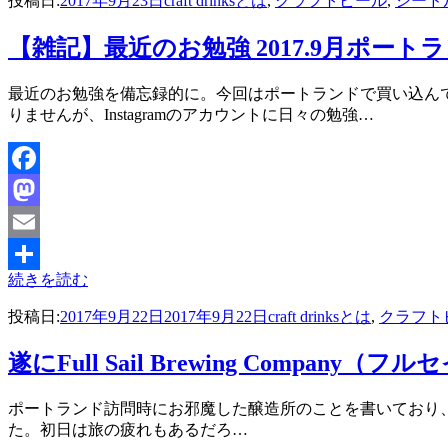
投稿日:
2017年9月23日
craft drinksとは
,
クラフトビール
,
シード
有
【雑記】最近のお勉強 2017.9月ポート
投稿者
最近のお勉強を備忘録的に。今回はポートランドで買い込ん
master
りませんが、Instagramのアカウントに日々の勉強…
Facebook
Mastodon
Email
続きを読む
共
投稿日:
2017年9月22日
2017年9月22日
craft drinksとは
,
クラフト
有
遂にFull Sail Brewing Compa
投稿者
ポートランド訪問時にお邪魔した醸造所のことを書いており、まだまだ
master
た。初日は旅の疲れもあるだろ…