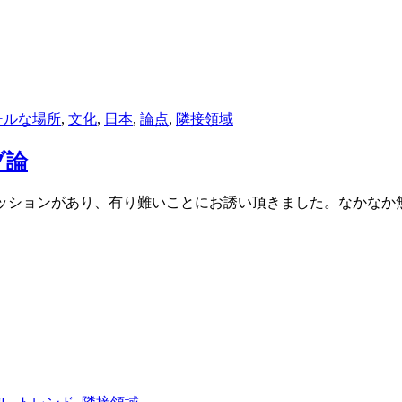
ールな場所
,
文化
,
日本
,
論点
,
隣接領域
ブ論
加出来るセッションがあり、有り難いことにお誘い頂きました。なか