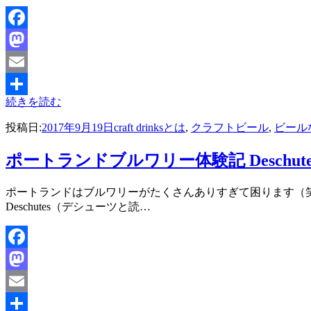
Facebook
Mastodon
Email
続きを読む
共
投稿日:
2017年9月19日
craft drinksとは
,
クラフトビール
,
ビール
有
ポートランドブルワリー体験記 Deschu
投稿者
ポートランドはブルワリーがたくさんありすぎて困ります（笑）今回
master
Deschutes（デシューツと読…
Facebook
Mastodon
Email