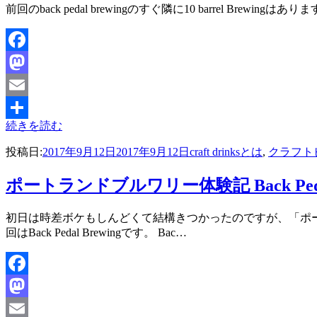
投稿者
前回のback pedal brewingのすぐ隣に10 barrel B
master
Facebook
Mastodon
Email
続きを読む
共
投稿日:
2017年9月12日
2017年9月12日
craft drinksとは
,
クラフト
有
ポートランドブルワリー体験記 Back Pedal
投稿者
初日は時差ボケもしんどくて結構きつかったのですが、「ポ
master
回はBack Pedal Brewingです。 Bac…
Facebook
Mastodon