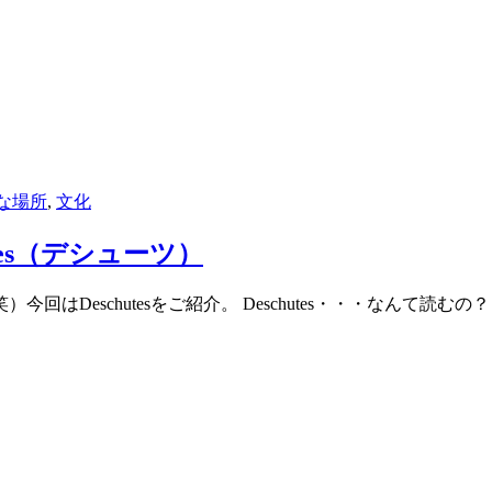
な場所
,
文化
tes（デシューツ）
はDeschutesをご紹介。 Deschutes・・・なんて読