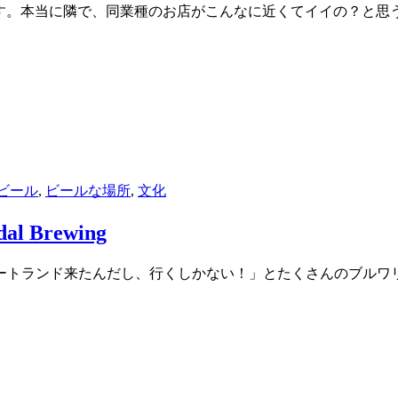
rewingはあります。本当に隣で、同業種のお店がこんなに近くてイイの？と思
ビール
,
ビールな場所
,
文化
 Brewing
ートランド来たんだし、行くしかない！」とたくさんのブルワ