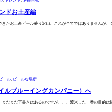
ル
,
トレンド
,
隣接領域
ランドお土産編
できたお土産ビール盛り沢山。これが全てではありませんが、ジ
ビール
,
ビールな場所
ny（フルセイルブルーイングカンパニー）へ
下書きはあるのですが、、、渡米した一番の目的は以前ご紹介した通り