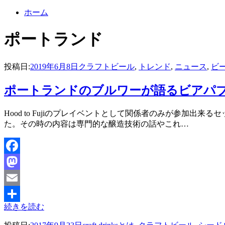
ホーム
:
タグ
ポートランド
投稿日:
2019年6月8日
クラフトビール
,
トレンド
,
ニュース
,
ビ
ポートランドのブルワーが語るビアパ
投稿者
Hood to Fujiのプレイベントとして関係者のみが参
master
た。その時の内容は専門的な醸造技術の話やこれ…
Facebook
Mastodon
Email
続きを読む
共