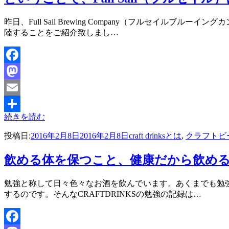
投稿者
昨日、Full Sail Brewing Company（フルセ
master
陸することをご紹介致しまし…
Facebook
Mastodon
Email
続きを読む
共
投稿日:
2016年2月8日
2016年2月8日
craft drinksとは
,
クラフトビ
有
飲める体を保つこと、健康だから飲め
投稿者
勉強と称して日々色々なお酒を飲んでいます。あくまでも勉
master
するのです。そんなCRAFTDRINKSの勉強の記録は…