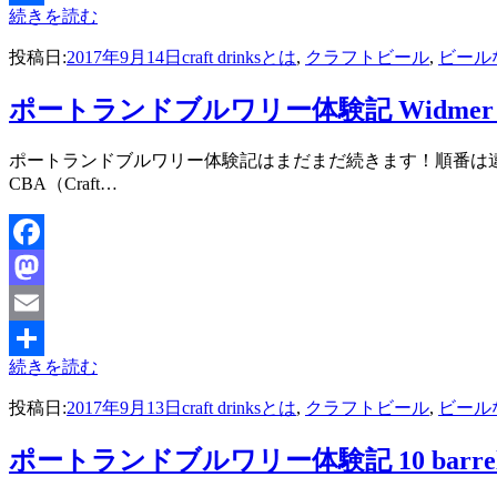
続きを読む
共
投稿日:
2017年9月14日
craft drinksとは
,
クラフトビール
,
ビール
有
ポートランドブルワリー体験記 Widmer Br
投稿者
ポートランドブルワリー体験記はまだまだ続きます！順番は違いますが、今
master
CBA（Craft…
Facebook
Mastodon
Email
続きを読む
共
投稿日:
2017年9月13日
craft drinksとは
,
クラフトビール
,
ビール
有
ポートランドブルワリー体験記 10 barrel B