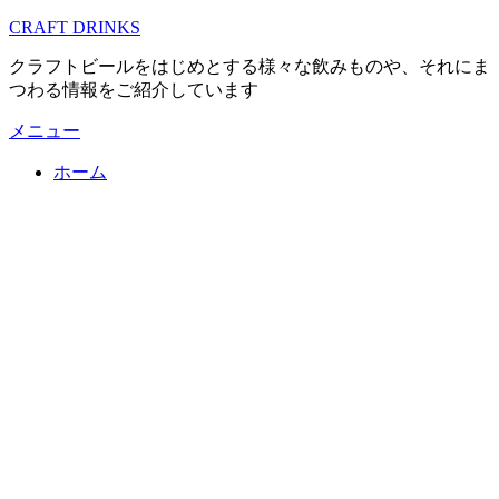
コ
CRAFT DRINKS
ン
クラフトビールをはじめとする様々な飲みものや、それにま
テ
つわる情報をご紹介しています
ン
ツ
メニュー
へ
移
ホーム
動
す
る