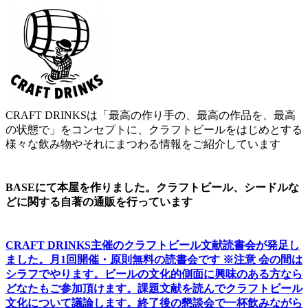
ビ
ゲ
ー
シ
ョ
ン
CRAFT DRINKSは「最高の作り手の、最高の作品を、最高
の状態で」をコンセプトに、クラフトビールをはじめとする
様々な飲み物やそれにまつわる情報をご紹介しています
BASEにて本屋を作りました。クラフトビール、シードルな
どに関する自著の通販を行っています
CRAFT DRINKS主催のクラフトビール文献読書会が発足し
ました。
月1回開催・原則無料の読書会です ※注意 会の間は
シラフでやります
。
ビールの文化的側面に興味のある方なら
どなたもご参加頂けます
。
課題文献を読んでクラフトビール
文化について議論します
。
終了後の懇談会で一杯飲みながら