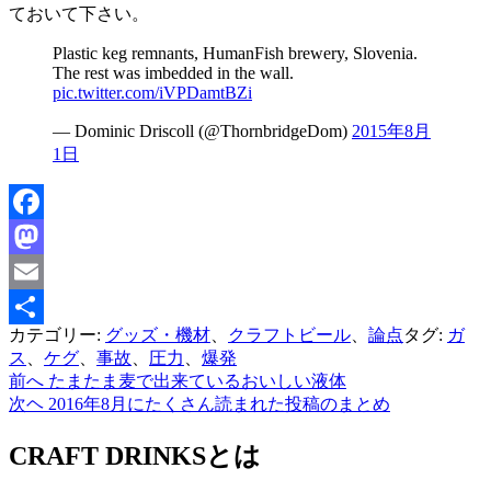
ておいて下さい。
Plastic keg remnants, HumanFish brewery, Slovenia.
The rest was imbedded in the wall.
pic.twitter.com/iVPDamtBZi
— Dominic Driscoll (@ThornbridgeDom)
2015年8月
1日
Facebook
Mastodon
Email
カテゴリー:
グッズ・機材
、
クラフトビール
、
論点
タグ:
ガ
共
ス
、
ケグ
、
事故
、
圧力
、
爆発
有
前へ
たまたま麦で出来ているおいしい液体
投
次ヘ
2016年8月にたくさん読まれた投稿のまとめ
稿
CRAFT DRINKSとは
ナ