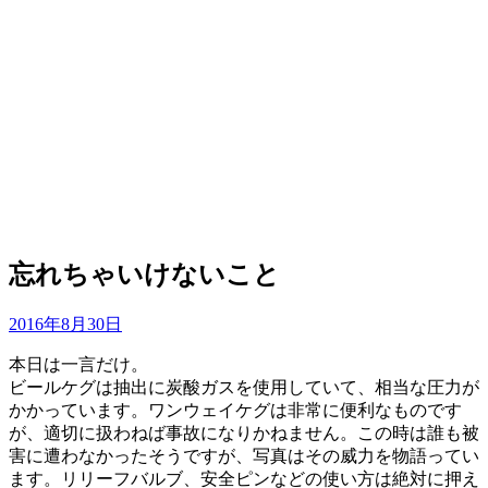
忘れちゃいけないこと
投
投稿者
2016年8月30日
master
稿
本日は一言だけ。
日:
ビールケグは抽出に炭酸ガスを使用していて、相当な圧力が
かかっています。ワンウェイケグは非常に便利なものです
が、適切に扱わねば事故になりかねません。この時は誰も被
害に遭わなかったそうですが、写真はその威力を物語ってい
ます。リリーフバルブ、安全ピンなどの使い方は絶対に押え