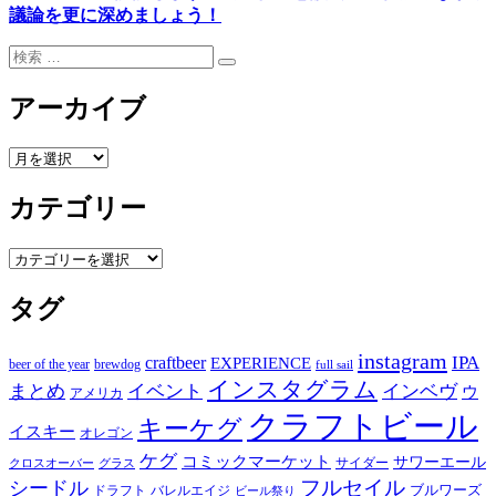
議論を更に深めましょう！
検
検
索:
索
アーカイブ
ア
ー
カテゴリー
カ
イ
ブ
カ
テ
タグ
ゴ
リ
ー
instagram
IPA
craftbeer
EXPERIENCE
beer of the year
brewdog
full sail
インスタグラム
まとめ
イベント
インベヴ
ウ
アメリカ
クラフトビール
キーケグ
イスキー
オレゴン
ケグ
コミックマーケット
サワーエール
サイダー
グラス
クロスオーバー
フルセイル
シードル
ブルワーズ
ドラフト
バレルエイジ
ビール祭り