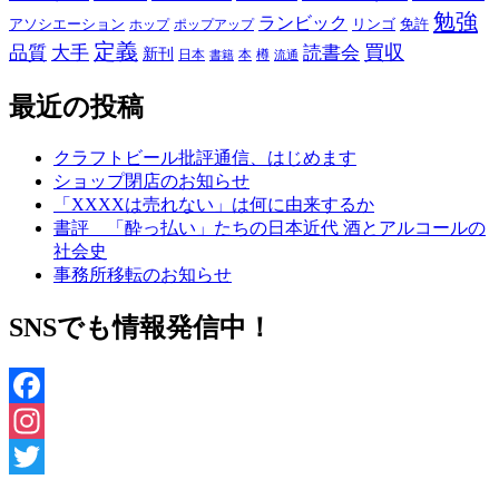
勉強
ランビック
アソシエーション
リンゴ
免許
ホップ
ポップアップ
定義
品質
大手
買収
読書会
新刊
日本
本
樽
書籍
流通
最近の投稿
クラフトビール批評通信、はじめます
ショップ閉店のお知らせ
「XXXXは売れない」は何に由来するか
書評 「酔っ払い」たちの日本近代 酒とアルコールの
社会史
事務所移転のお知らせ
SNSでも情報発信中！
Facebook
Instagram
Twitter