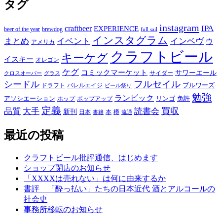
タグ
instagram
IPA
craftbeer
EXPERIENCE
beer of the year
brewdog
full sail
インスタグラム
まとめ
イベント
インベヴ
ウ
アメリカ
クラフトビール
キーケグ
イスキー
オレゴン
ケグ
コミックマーケット
サワーエール
サイダー
グラス
クロスオーバー
フルセイル
シードル
ブルワーズ
ドラフト
バレルエイジ
ビール祭り
勉強
ランビック
アソシエーション
リンゴ
免許
ホップ
ポップアップ
定義
品質
大手
買収
読書会
新刊
日本
本
樽
書籍
流通
最近の投稿
クラフトビール批評通信、はじめます
ショップ閉店のお知らせ
「XXXXは売れない」は何に由来するか
書評 「酔っ払い」たちの日本近代 酒とアルコールの
社会史
事務所移転のお知らせ