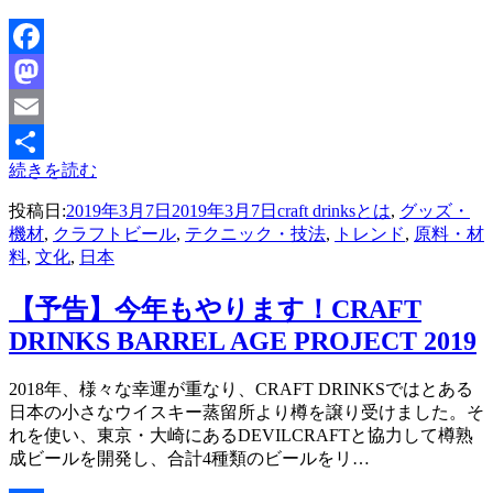
Facebook
Mastodon
Email
続きを読む
共
投稿日:
2019年3月7日
2019年3月7日
craft drinksとは
,
グッズ・
有
機材
,
クラフトビール
,
テクニック・技法
,
トレンド
,
原料・材
料
,
文化
,
日本
【予告】今年もやります！CRAFT
DRINKS BARREL AGE PROJECT 2019
投稿者
2018年、様々な幸運が重なり、CRAFT DRINKSではとある
master
日本の小さなウイスキー蒸留所より樽を譲り受けました。そ
れを使い、東京・大崎にあるDEVILCRAFTと協力して樽熟
成ビールを開発し、合計4種類のビールをリ…