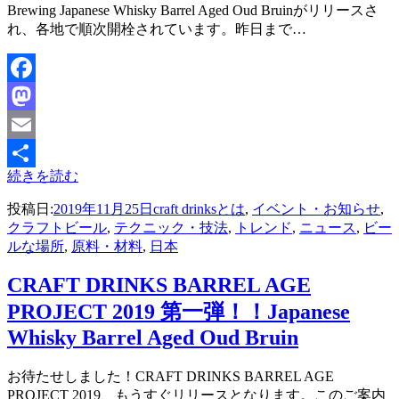
Brewing Japanese Whisky Barrel Aged Oud Bruinがリリースさ
れ、各地で順次開栓されています。昨日まで…
Facebook
Mastodon
Email
続きを読む
共
投稿日:
2019年11月25日
craft drinksとは
,
イベント・お知らせ
,
有
クラフトビール
,
テクニック・技法
,
トレンド
,
ニュース
,
ビー
ルな場所
,
原料・材料
,
日本
CRAFT DRINKS BARREL AGE
PROJECT 2019 第一弾！！Japanese
Whisky Barrel Aged Oud Bruin
投稿者
お待たせしました！CRAFT DRINKS BARREL AGE
master
PROJECT 2019、もうすぐリリースとなります。このご案内