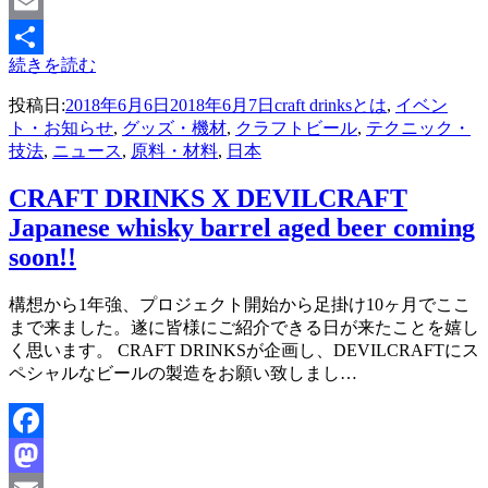
Mastodon
Email
続きを読む
共
投稿日:
2018年6月6日
2018年6月7日
craft drinksとは
,
イベン
有
ト・お知らせ
,
グッズ・機材
,
クラフトビール
,
テクニック・
技法
,
ニュース
,
原料・材料
,
日本
CRAFT DRINKS X DEVILCRAFT
Japanese whisky barrel aged beer coming
soon!!
投稿者
構想から1年強、プロジェクト開始から足掛け10ヶ月でここ
master
まで来ました。遂に皆様にご紹介できる日が来たことを嬉し
く思います。 CRAFT DRINKSが企画し、DEVILCRAFTにス
ペシャルなビールの製造をお願い致しまし…
Facebook