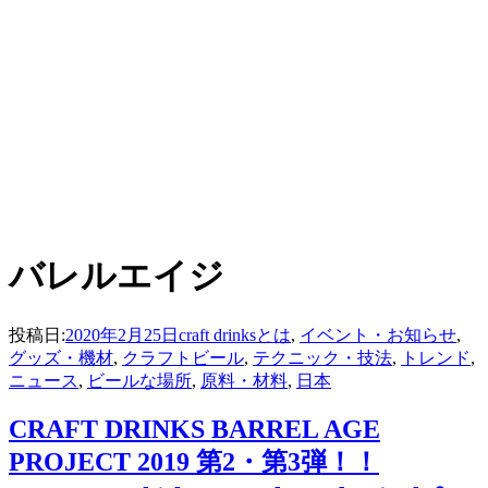
:
タグ
バレルエイジ
投稿日:
2020年2月25日
craft drinksとは
,
イベント・お知らせ
,
グッズ・機材
,
クラフトビール
,
テクニック・技法
,
トレンド
,
ニュース
,
ビールな場所
,
原料・材料
,
日本
CRAFT DRINKS BARREL AGE
PROJECT 2019 第2・第3弾！！