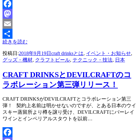
Facebook
Mastodon
Email
続きを読む
共
投稿日:
2018年9月19日
craft drinksとは
,
イベント・お知らせ
,
有
グッズ・機材
,
クラフトビール
,
テクニック・技法
,
日本
CRAFT DRINKSとDEVILCRAFTのコ
ラボレーション第三弾リリース！
投稿者
CRAFT DRINKSがDEVILCRAFTとコラボレーション第三
master
弾！ 契約上名前は明かせないのですが、とある日本のウイ
スキー蒸留所より樽を譲り受け、DEVILCRAFTにバーレイ
ワインとインペリアルスタウトを以前…