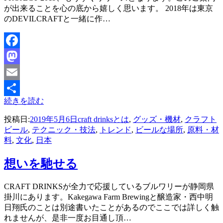
が出来ることを心の底から嬉しく思います。 2018年は東京
のDEVILCRAFTと一緒に作…
Facebook
Mastodon
Email
続きを読む
共
投稿日:
2019年5月6日
craft drinksとは
,
グッズ・機材
,
クラフト
有
ビール
,
テクニック・技法
,
トレンド
,
ビールな場所
,
原料・材
料
,
文化
,
日本
想いを馳せる
投稿者
CRAFT DRINKSが全力で応援しているブルワリーが静岡県
master
掛川にあります。Kakegawa Farm Brewingと醸造家・西中明
日翔氏のことは別途書いたことがあるのでここでは詳しく触
れませんが、是非一度お目通し頂…