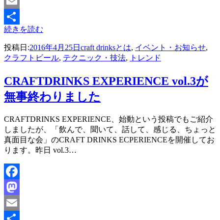
Mastodon
Email
続きを読む
共
投稿日:
2016年4月25日
craft drinksとは
,
イベント・お知らせ
,
有
クラフトビール
,
テクニック・技法
,
トレンド
CRAFTDRINKS EXPERIENCE vol.3が
無事終わりました
投稿者
CRAFTDRINKS EXPERIENCE、始動という投稿でもご紹介
master
しましたが、「飲んで、聞いて、話して、感じる、ちょっと
真面目な会」のCRAFT DRINKS ECPERIENCEを開催してお
ります。昨日 vol.3…
Facebook
Mastodon
Email