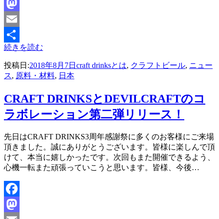
Facebook
Mastodon
Email
続きを読む
共
投稿日:
2018年8月7日
craft drinksとは
,
クラフトビール
,
ニュー
有
ス
,
原料・材料
,
日本
CRAFT DRINKSとDEVILCRAFTのコ
ラボレーション第二弾リリース！
投稿者
先日はCRAFT DRINKS3周年感謝祭に多くのお客様にご来場
master
頂きました。誠にありがとうございます。皆様に楽しんで頂
けて、本当に嬉しかったです。次回もまた開催できるよう、
心機一転また頑張っていこうと思います。皆様、今後…
Facebook