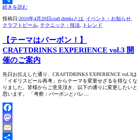
続きを読む
共
投稿日:
2016年4月20日
craft drinksとは
,
イベント・お知らせ
,
有
クラフトビール
,
テクニック・技法
,
トレンド
【テーマはバーボン！】
CRAFTDRINKS EXPERIENCE vol.3 開
催のご案内
投稿者
先日お伝えした通り、CRAFTDRINKS EXPERIENCE vol.3は
master
「イギリスビール再考」からテーマを変更せざるを得なくな
りました。皆様からご意見頂き、以下の通りに変更したいと
思います。 「考察：バーボンとバレ…
Facebook
Mastodon
Email