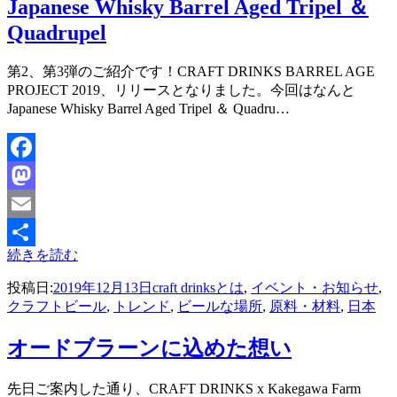
Japanese Whisky Barrel Aged Tripel ＆
Quadrupel
投稿者
第2、第3弾のご紹介です！CRAFT DRINKS BARREL AGE
master
PROJECT 2019、リリースとなりました。今回はなんと
Japanese Whisky Barrel Aged Tripel ＆ Quadru…
Facebook
Mastodon
Email
続きを読む
共
投稿日:
2019年12月13日
craft drinksとは
,
イベント・お知らせ
,
有
クラフトビール
,
トレンド
,
ビールな場所
,
原料・材料
,
日本
オードブラーンに込めた想い
投稿者
先日ご案内した通り、CRAFT DRINKS x Kakegawa Farm
master