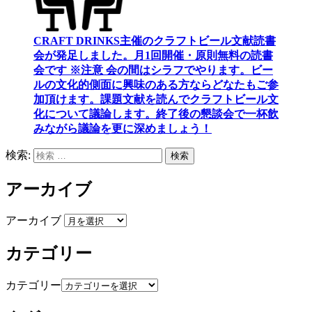
CRAFT DRINKS主催のクラフトビール文献読書
会が発足しました。
月1回開催・原則無料の読書
会です ※注意 会の間はシラフでやります
。
ビー
ルの文化的側面に興味のある方ならどなたもご参
加頂けます
。
課題文献を読んでクラフトビール文
化について議論します
。
終了後の懇談会で一杯飲
みながら議論を更に深めましょう！
検索:
検索
アーカイブ
アーカイブ
カテゴリー
カテゴリー