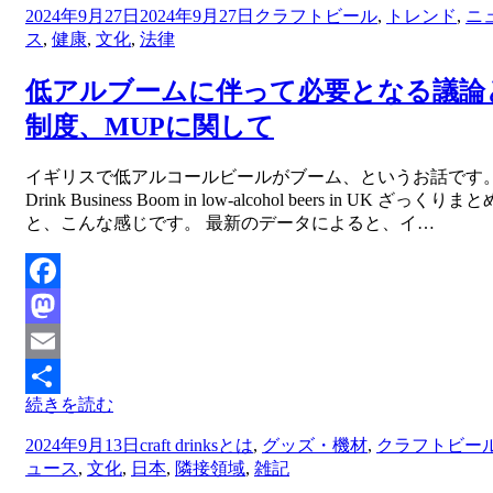
投
2024年9月27日
2024年9月27日
クラフトビール
,
トレンド
,
ニ
有
稿
ス
,
健康
,
文化
,
法律
日:
低アルブームに伴って必要となる議論
制度、MUPに関して
投稿者
イギリスで低アルコールビールがブーム、というお話です。 
master
Drink Business Boom in low-alcohol beers in UK ざっくりま
と、こんな感じです。 最新のデータによると、イ…
Facebook
Mastodon
Email
続きを読む
共
投
2024年9月13日
craft drinksとは
,
グッズ・機材
,
クラフトビー
有
稿
ュース
,
文化
,
日本
,
隣接領域
,
雑記
日: