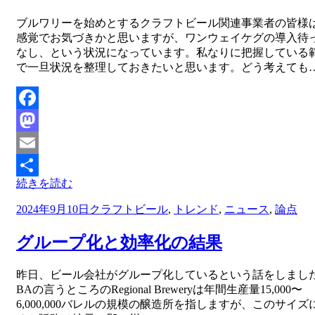
投稿者
ブルワリーを始めとするクラフトビール関連事業者の皆様
master
感覚でお気づきかと思いますが、ワンウェイケグの導入待
なし、という状況になっています。私なりに把握している
で一旦状況を整理しておきたいと思います。どう考えても
Facebook
Mastodon
Email
続きを読む
共
投
2024年9月10日
クラフトビール
,
トレンド
,
ニュース
,
論点
有
稿
日:
グループ化と効率化の結果
投稿者
昨日、ビール会社がグループ化しているという話をしまし
master
BAの言うところのRegional Breweryは年間生産量15,000〜
6,000,000バレルの規模の醸造所を指しますが、このサイズ