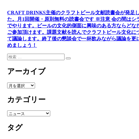
ン
CRAFT DRINKS主催のクラフトビール文献読書会が発足
た。
月1回開催・原則無料の読書会です ※注意 会の間はシ
でやります
。
ビールの文化的側面に興味のある方ならどな
ご参加頂けます
。
課題文献を読んでクラフトビール文化に
て議論します
。
終了後の懇談会で一杯飲みながら議論を更
めましょう！
検
検
索:
索
アーカイブ
ア
ー
カテゴリー
カ
イ
ブ
カ
テ
タグ
ゴ
リ