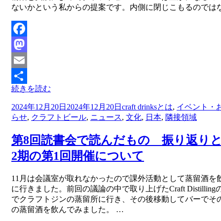
ないかという私からの提案です。内側に閉じこもるのでは
Facebook
Mastodon
Email
続きを読む
共
投
2024年12月20日
2024年12月20日
craft drinksとは
,
イベント・
有
稿
らせ
,
クラフトビール
,
ニュース
,
文化
,
日本
,
隣接領域
日:
第8回読書会で読んだもの 振り返り
2期の第1回開催について
投稿者
11月は会議室が取れなかったので課外活動として蒸留酒を
master
に行きました。前回の議論の中で取り上げたCraft Distillin
でクラフトジンの蒸留所に行き、その後移動してバーでそ
の蒸留酒を飲んでみました。 …