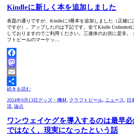
Kindleに新しく本を追加しました
投稿者
表題の通りですが、Kindleに3冊本を追加しました（正確に
master
ですが）。アップしたのは下記です。全てKindle Unlimite
しておりますのでご利用ください。三連休のお供に是非。 
フトビールのマーケッ…
Facebook
Mastodon
Email
続きを読む
共
投
2024年9月13日
グッズ・機材
,
クラフトビール
,
ニュース
,
日
有
稿
流
,
論点
日:
ワンウェイケグを導入するのは最早必
ではなく、現実になったという話