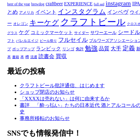
ー
instagram
IPA
craftbeer
EXPERIENCE
beer of the year
brewdog
full sail
インスタグラム
とめ
イベント
インベヴ
ウイ
アメリカ
クラフトビール
キーケグ
ー
オレゴン
クロス
シード
ケグ
コミックマーケット
サワーエール
サイダー
グラス
フルセイル
ブルワーズアソシエーショ
フト
バレルエイジ
ビール祭り
勉強
定義
品質
大手
ランビック
リンゴ
免許
プ
ポップアップ
買収
読書会
本
本
樽
書籍
流通
最近の投稿
クラフトビール批評通信、はじめます
ショップ閉店のお知らせ
「XXXXは売れない」は何に由来するか
書評 「酔っ払い」たちの日本近代 酒とアルコール
史
事務所移転のお知らせ
SNSでも情報発信中！