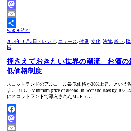
Facebook
Mastodon
Email
続きを読む
共
投
2024年10月2日
トレンド
,
ニュース
,
健康
,
文化
,
法律
,
論点
,
隣
有
稿
域
日:
押さえておきたい世界の潮流 お酒の
低価格制度
投稿者
スコットランドのアルコール最低価格が30%上昇、という
master
す。 BBC Minimum price of alcohol in Scotland rises by 30% 
にスコットランドで導入されたMUP（…
Facebook
Mastodon