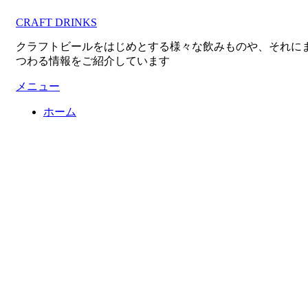
コ
CRAFT DRINKS
ン
テ
クラフトビールをはじめとする様々な飲みものや、それに
ン
つわる情報をご紹介しています
ツ
へ
メニュー
移
ホーム
動
す
る