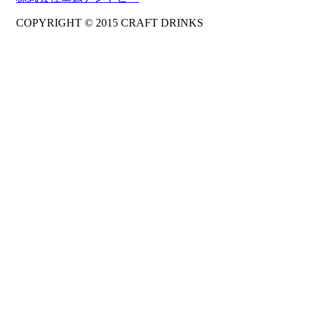
COPYRIGHT © 2015 CRAFT DRINKS
Amphibious Theme by
TemplatePocket
⋅
Powered by
WordPress