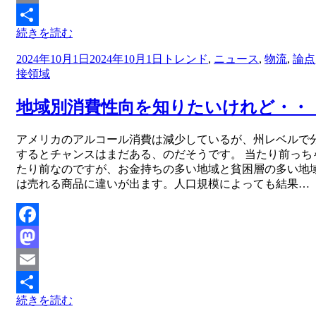
Email
続きを読む
共
投
2024年10月1日
2024年10月1日
トレンド
,
ニュース
,
物流
,
論点
有
稿
接領域
日:
地域別消費性向を知りたいけれど・・
投稿者
アメリカのアルコール消費は減少しているが、州レベルで
master
するとチャンスはまだある、のだそうです。 当たり前っち
たり前なのですが、お金持ちの多い地域と貧困層の多い地
は売れる商品に違いが出ます。人口規模によっても結果…
Facebook
Mastodon
Email
続きを読む
共