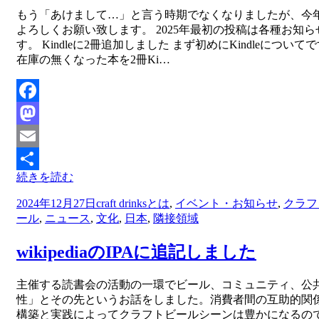
投稿者
もう「あけまして…」と言う時期でなくなりましたが、今
master
よろしくお願い致します。 2025年最初の投稿は各種お知ら
す。 Kindleに2冊追加しました まず初めにKindleについて
在庫の無くなった本を2冊Ki…
Facebook
Mastodon
Email
続きを読む
共
投
2024年12月27日
craft drinksとは
,
イベント・お知らせ
,
クラフ
有
稿
ール
,
ニュース
,
文化
,
日本
,
隣接領域
日:
wikipediaのIPAに追記しました
投稿者
主催する読書会の活動の一環でビール、コミュニティ、公
master
性」とその先というお話をしました。消費者間の互助的関
構築と実践によってクラフトビールシーンは豊かになるの