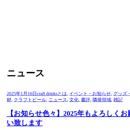
:
カテゴリー
ニュース
投
2025年1月16日
craft drinksとは
,
イベント・お知らせ
,
グッズ
稿
材
,
クラフトビール
,
ニュース
,
文化
,
書評
,
隣接領域
,
雑記
日:
【お知らせ色々】2025年もよろしくお
い致します