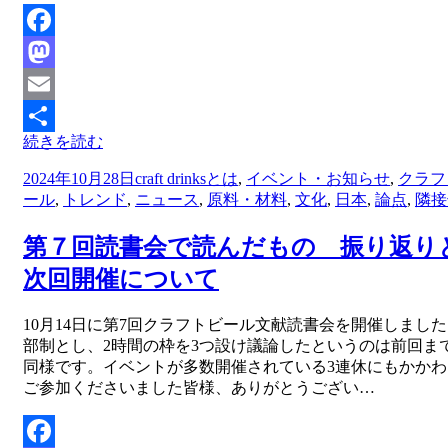
Facebook
Mastodon
Email
続きを読む
共
投
2024年10月28日
craft drinksとは
,
イベント・お知らせ
,
クラフ
有
稿
ール
,
トレンド
,
ニュース
,
原料・材料
,
文化
,
日本
,
論点
,
隣接
日:
第７回読書会で読んだもの 振り返り
次回開催について
投稿者
10月14日に第7回クラフトビール文献読書会を開催しました
master
部制とし、2時間の枠を3つ設け議論したというのは前回ま
同様です。イベントが多数開催されている3連休にもかかわ
ご参加くださいました皆様、ありがとうござい…