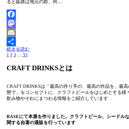
ると販路は地元の郡、州…
Facebook
Mastodon
Email
続きを読む
共
前
ペ
1
ペ
2
ペ
3
…
ペ
33
次
投
有
の
ー
ー
ー
ー
の
稿
CRAFT DRINKSとは
ペ
ジ
ジ
ジ
ジ
ペ
ー
ー
ナ
ジ
ジ
ビ
へ
へ
CRAFT DRINKSは「最高の作り手の、最高の作品を、最
態で」をコンセプトに、クラフトビールをはじめとする様
ゲ
飲み物やそれにまつわる情報をご紹介しています
ー
シ
BASEにて本屋を作りました。クラフトビール、シードル
ョ
関する自著の通販を行っています