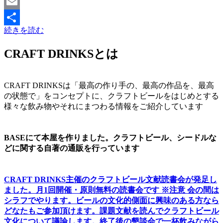
Mastodon
Email
続きを読む
共
有
CRAFT DRINKSとは
CRAFT DRINKSは「最高の作り手の、最高の作品を、最高
の状態で」をコンセプトに、クラフトビールをはじめとする
様々な飲み物やそれにまつわる情報をご紹介しています
BASEにて本屋を作りました。クラフトビール、シードルな
どに関する自著の通販を行っています
CRAFT DRINKS主催のクラフトビール文献読書会が発足し
ました。
月1回開催・原則無料の読書会です ※注意 会の間は
シラフでやります
。
ビールの文化的側面に興味のある方なら
どなたもご参加頂けます
。
課題文献を読んでクラフトビール
文化について議論します
。
終了後の懇談会で一杯飲みながら