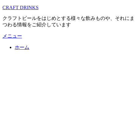
コ
CRAFT DRINKS
ン
クラフトビールをはじめとする様々な飲みものや、それにま
テ
つわる情報をご紹介しています
ン
ツ
メニュー
へ
移
ホーム
動
す
る