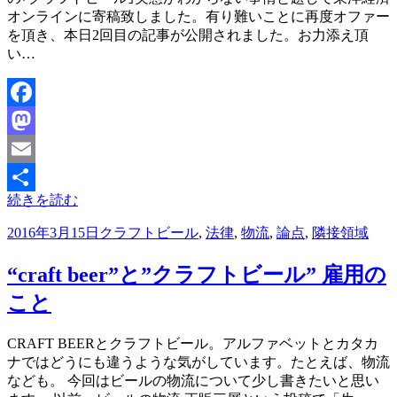
オンラインに寄稿致しました。有り難いことに再度オファー
を頂き、本日2回目の記事が公開されました。お力添え頂
い…
Facebook
Mastodon
Email
続きを読む
共
投
2016年3月15日
クラフトビール
,
法律
,
物流
,
論点
,
隣接領域
有
稿
日:
“craft beer”と”クラフトビール” 雇用の
こと
投稿者
CRAFT BEERとクラフトビール。アルファベットとカタカ
master
ナではどうにも違うような気がしています。たとえば、物流
なども。 今回はビールの物流について少し書きたいと思い