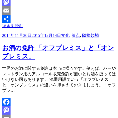
Facebook
Mastodon
Email
続きを読む
共
投
2015年11月30日
2015年12月14日
文化
,
論点
,
隣接領域
有
稿
日:
お酒の免許 「オフプレミス」と「オン
プレミス」
投稿者
世界のお酒に関する免許は本当に様々です。例えば、バーや
master
レストラン用のアルコール販売免許が無いとお酒を扱っては
いけない国もあります。 流通用語でいう「オフプレミス」
と「オンプレミス」の違いを押さえておきましょう。「オフ
プレ…
Facebook