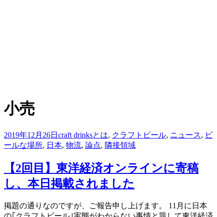
:
タグ
小売
投
2019年12月26日
craft drinksとは
,
クラフトビール
,
ニュース
,
ビ
稿
ールな場所
,
日本
,
物流
,
論点
,
隣接領域
日:
【2回目】東洋経済オンラインに寄稿
し、本日掲載されました
投稿者
掲題の通りなのですが、ご報告申し上げます。 11月に日本
master
の｢クラフトビール｣実態がわからない事情と題して東洋経済