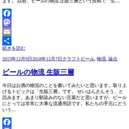
ます。 以前、ビールの物流 正販三層という投稿で「生…
Facebook
Mastodon
Email
続きを読む
共
投
2015年12月9日
2018年12月7日
クラフトビール
,
物流
,
論点
有
稿
日:
ビールの物流 生販三層
投稿者
今日はお酒の物流のことを書いてみたいと思います。取り上
master
げるトピックは「生販三層」です。 せいはんさんそう、と
読みます。あまり馴染みのない言葉だと思いますが、ビール
にとっては非常に大事な流通用語です。私たちの手元にどう
いう…