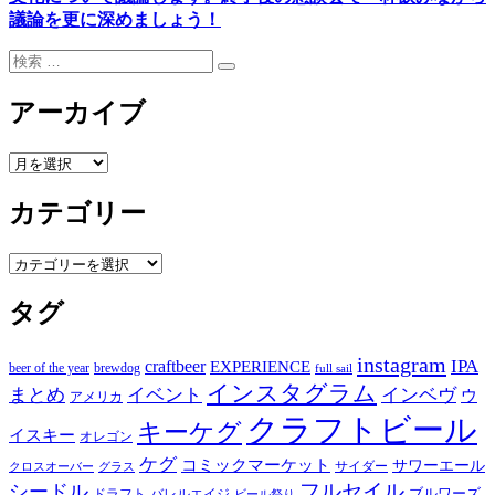
議論を更に深めましょう！
検
検
索:
索
アーカイブ
ア
ー
カテゴリー
カ
イ
ブ
カ
テ
タグ
ゴ
リ
ー
instagram
IPA
craftbeer
EXPERIENCE
beer of the year
brewdog
full sail
インスタグラム
まとめ
イベント
インベヴ
ウ
アメリカ
クラフトビール
キーケグ
イスキー
オレゴン
ケグ
コミックマーケット
サワーエール
サイダー
グラス
クロスオーバー
フルセイル
シードル
ブルワーズ
ドラフト
バレルエイジ
ビール祭り