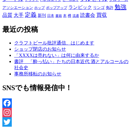
勉強
ランビック
アソシエーション
リンゴ
免許
ホップ
ポップアップ
定義
品質
大手
買収
読書会
新刊
日本
本
樽
書籍
流通
最近の投稿
クラフトビール批評通信、はじめます
ショップ閉店のお知らせ
「XXXXは売れない」は何に由来するか
書評 「酔っ払い」たちの日本近代 酒とアルコールの
社会史
事務所移転のお知らせ
SNSでも情報発信中！
Facebook
Instagram
Twitter