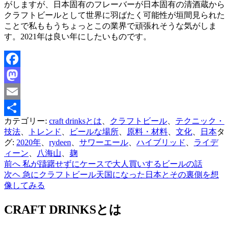
がしますが、日本固有のフレーバーが日本固有の清酒蔵から
クラフトビールとして世界に羽ばたく可能性が垣間見られた
ことで私ももうちょっとこの業界で頑張れそうな気がしま
す。2021年は良い年にしたいものです。
Facebook
Mastodon
Email
カテゴリー:
craft drinksとは
、
クラフトビール
、
テクニック・
共
技法
、
トレンド
、
ビールな場所
、
原料・材料
、
文化
、
日本
タ
有
グ:
2020年
、
rydeen
、
サワーエール
、
ハイブリッド
、
ライデ
ィーン
、
八海山
、
麹
前へ
私が躊躇せずにケースで大人買いするビールの話
投
次ヘ
急にクラフトビール天国になった日本とその裏側を想
稿
像してみる
ナ
CRAFT DRINKSとは
ビ