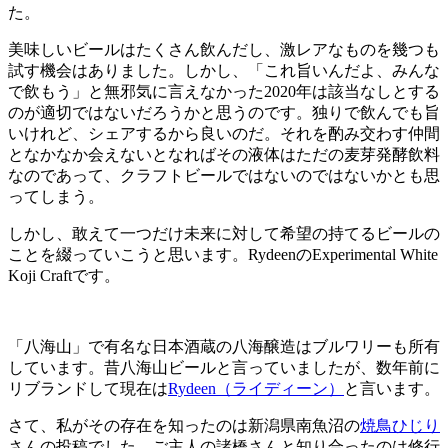
た。
美味しいビールはたくさん飲んだし、激レアなものを幾つも
試す機会はありました。しかし、「これ旨いんだよ、みんな
で飲もう」と無邪気に言えなかった2020年は該当なしとする
のが適切ではないだろうかと思うのです。独りで飲んでも旨
いけれど、シェアするから良いのだ。それを酌み交わす仲間
となかなか会えないとなればその液体はただの麦芽発酵飲料
なのであって、クラフトビールではないのではないかとも思
ってしまう。
しかし、敢えて一つだけ未来に対して希望の持てるビールの
ことを綴っていこうと思います。RydeenのExperimental White
Koji Craftです。
「八海山」で有名な日本酒蔵の八海醸造はブルワリーも所有
しています。昔八海山ビールと言っていましたが、数年前に
リブランドして現在は
Rydeen（ライディーン）
と言います。
さて、私がその存在を知ったのは新潟県南魚沼の
焼鳥ひじり
さんの投稿でした。ご主人の諸橋さんと知り合ったのは修行