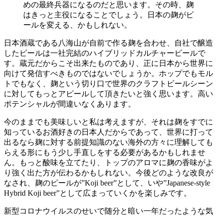
めの最終兵器になるのだと思います。その時、麹
はきっと主役になることでしょう。日本の麹がビ
ールを変える、かもしれない。
日本酒蔵である八海山が自前で作る麹を合わせ、自社で醸造
したビールは一社完結のハイブリッドカルチャービールで
す。蔵元だからこそ出来たものであり、正に日本から世界に
向けて発信すべきものではないでしょうか。ホップでもモル
トでもなく、麹という切り口で世界のクラフトビールシーン
に対してもっとアピールして頂きたいと強く思います。高い
ポテンシャルが間違いなくあります。
今のままでも美味しいと私は考えますが、それは麹をすでに
知っているお酒好きの日本人だからであって、世界に打って
出るなら麹に対する前提知識のない海外の方々に理解しても
らえる形にもう少し手直しをする必要があるかもしれませ
ん。もっと酸味を立てたり、トップのアロマに麹の香味がよ
り強く出た方が伝わるかもしれない。今後どのような改良が
なされ、麹のビールが”Koji beer”として、いや”Japanese-style
Hybrid Koji beer”として広まっていくかを楽しみです。
新型コロナウイルスのせいで随分と暗い一年だったような気