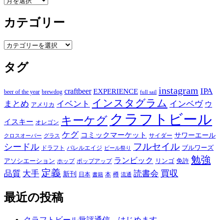
ー
カテゴリー
カ
イ
ブ
カ
テ
タグ
ゴ
リ
ー
instagram
IPA
craftbeer
EXPERIENCE
beer of the year
brewdog
full sail
インスタグラム
まとめ
イベント
インベヴ
ウ
アメリカ
クラフトビール
キーケグ
イスキー
オレゴン
ケグ
コミックマーケット
サワーエール
サイダー
グラス
クロスオーバー
フルセイル
シードル
ブルワーズ
ドラフト
バレルエイジ
ビール祭り
勉強
ランビック
アソシエーション
リンゴ
免許
ホップ
ポップアップ
定義
品質
大手
買収
読書会
新刊
日本
本
樽
書籍
流通
最近の投稿
クラフトビール批評通信、はじめます