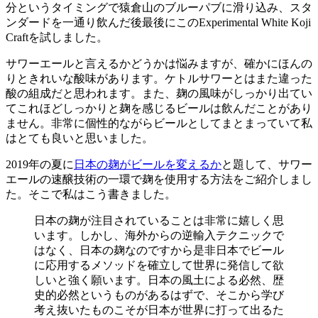
分というタイミングで猿倉山のブルーパブに滑り込み、スタ
ンダードを一通り飲んだ後最後にこのExperimental White Koji
Craftを試しました。
サワーエールと言えるかどうかは悩みますが、確かにほんの
りときれいな酸味があります。ケトルサワーとはまた違った
酸の組成だと思われます。また、麹の風味がしっかり出てい
てこれほどしっかりと麹を感じるビールは飲んだことがあり
ません。非常に個性的ながらビールとしてまとまっていて私
はとても良いと思いました。
2019年の夏に
日本の麹がビールを変えるか
と題して、サワー
エールの速醸技術の一環で麹を使用する方法をご紹介しまし
た。そこで私はこう書きました。
日本の麹が注目されていることは非常に嬉しく思
います。しかし、海外からの逆輸入テクニックで
はなく、日本の麹なのですから是非日本でビール
に応用するメソッドを確立して世界に発信して欲
しいと強く願います。日本の風土による必然、歴
史的必然というものがあるはずで、そこから学び
考え抜いたものこそが日本が世界に打って出るた