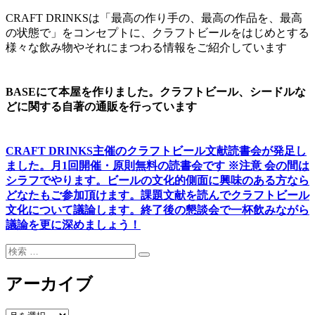
ゲ
CRAFT DRINKSは「最高の作り手の、最高の作品を、最高
ー
の状態で」をコンセプトに、クラフトビールをはじめとする
シ
様々な飲み物やそれにまつわる情報をご紹介しています
ョ
ン
BASEにて本屋を作りました。クラフトビール、シードルな
どに関する自著の通販を行っています
CRAFT DRINKS主催のクラフトビール文献読書会が発足し
ました。
月1回開催・原則無料の読書会です ※注意 会の間は
シラフでやります
。
ビールの文化的側面に興味のある方なら
どなたもご参加頂けます
。
課題文献を読んでクラフトビール
文化について議論します
。
終了後の懇談会で一杯飲みながら
議論を更に深めましょう！
検
検
索:
索
アーカイブ
ア