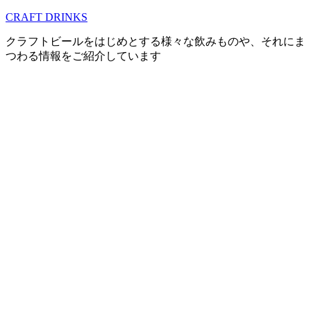
コ
CRAFT DRINKS
ン
クラフトビールをはじめとする様々な飲みものや、それにま
テ
つわる情報をご紹介しています
ン
ツ
へ
移
動
す
る