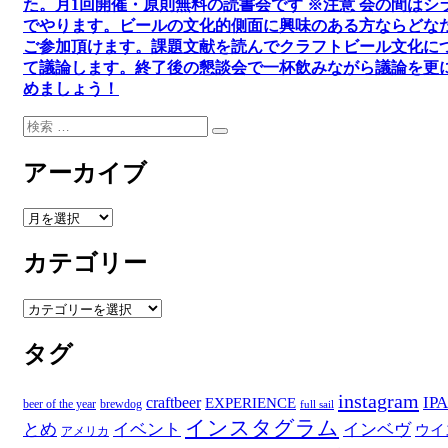
た。
月1回開催・原則無料の読書会です ※注意 会の間はシ
でやります
。
ビールの文化的側面に興味のある方ならどな
ご参加頂けます
。
課題文献を読んでクラフトビール文化に
て議論します
。
終了後の懇談会で一杯飲みながら議論を更
めましょう！
検
検
索:
索
アーカイブ
ア
ー
カテゴリー
カ
イ
ブ
カ
テ
タグ
ゴ
リ
ー
instagram
IPA
craftbeer
EXPERIENCE
beer of the year
brewdog
full sail
インスタグラム
とめ
イベント
インベヴ
ウイ
アメリカ