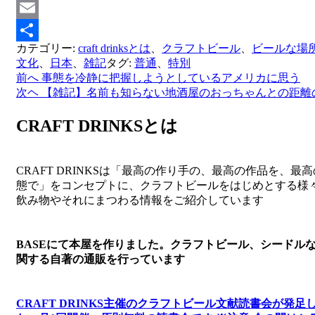
Mastodon
Email
カテゴリー:
craft drinksとは
、
クラフトビール
、
ビールな場
共
文化
、
日本
、
雑記
タグ:
普通
、
特別
有
前へ
事態を冷静に把握しようとしているアメリカに思う
投
次ヘ
【雑記】名前も知らない地酒屋のおっちゃんとの距離
稿
CRAFT DRINKSとは
ナ
ビ
ゲ
CRAFT DRINKSは「最高の作り手の、最高の作品を、最
態で」をコンセプトに、クラフトビールをはじめとする様
ー
飲み物やそれにまつわる情報をご紹介しています
シ
ョ
BASEにて本屋を作りました。クラフトビール、シードル
ン
関する自著の通販を行っています
CRAFT DRINKS主催のクラフトビール文献読書会が発足