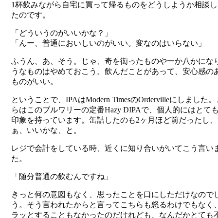
1杯飲みながら自宅に買って帰るものをどうしようか相談し
たのです。
「どういうのがいいかな？」
「んー、普通においしいのがいい。変なのはいらない」
ふうん、あ、そう。じゃ、奇を衒ったものや一か八かにな
うなものはやめておこう。飲んだことがあって、安心感の
ものがいい。
ということで、IPAはModern TimesのOrdervilleにしました
らはこのブルワリーの定番Hazy DIPAで、個人的にはとて
印象を持っています。缶詰したのも2ヶ月ほど前だったし、
ぁ、いいかな、と。
レジで会計をしている時、近くに知り合いがいてこう言い
た。
「随分普通の飲むんですね」
きっと何の意図もなく、思ったことを口にしただけなので
う。そう言われたからと言ってこちらも怒るわけでもなく
ラッとすることもなかったのだけれども、なんだかとても