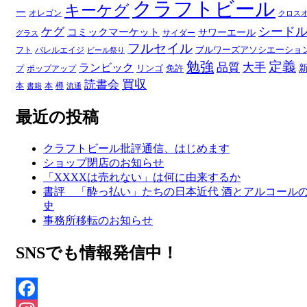
クラフトビール
キーケグ
ー
オレゴン
クロス
シード
ケグ
コミックマーケット
サワーエール
サイダー
グラス
フルセイル
ブルワーズアソシエーショ
フト
バレルエイジ
ビール祭り
勉強
定義
品質
大手
ランビック
リンゴ
免許
プ
ポップアップ
買収
読書会
本
本
樽
書籍
流通
最近の投稿
クラフトビール批評通信、はじめます
ショップ閉店のお知らせ
「XXXXは売れない」は何に由来するか
書評 「酔っ払い」たちの日本近代 酒とアルコール
史
事務所移転のお知らせ
SNSでも情報発信中！