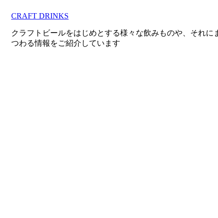
コ
CRAFT DRINKS
ン
テ
クラフトビールをはじめとする様々な飲みものや、それに
ン
つわる情報をご紹介しています
ツ
へ
移
動
す
る