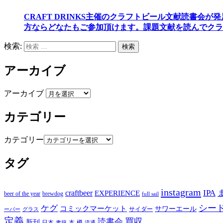
CRAFT DRINKS主催のクラフトビール文献読書会が
方ならどなたもご参加頂けます
。
課題文献を読んでクラ
検索:
検索
アーカイブ
アーカイブ
カテゴリー
カテゴリー
タグ
instagram
IPA
craftbeer
EXPERIENCE
beer of the year
brewdog
full sail
シー
ケグ
コミックマーケット
サワーエール
サイダー
グラス
ーバー
定義
買収
読書会
新刊
日本
本
樽
書籍
流通