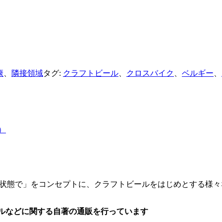
康
、
隣接領域
タグ:
クラフトビール
、
クロスバイク
、
ベルギー
、
）
最高の状態で」をコンセプトに、クラフトビールをはじめとする
ドルなどに関する自著の通販を行っています