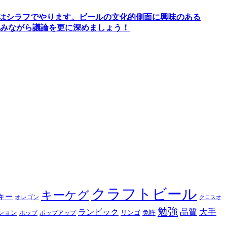
間はシラフでやります
。
ビールの文化的側面に興味のある
みながら議論を更に深めましょう！
クラフトビール
キーケグ
キー
オレゴン
クロスオ
勉強
品質
大手
ランビック
ション
リンゴ
免許
ホップ
ポップアップ