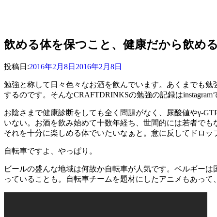
飲める体を保つこと、健康だから飲め
投稿者
投稿日:
master
2016年2月8日
2016年2月8日
勉強と称して日々色々なお酒を飲んでいます。あくまでも勉
するのです。そんなCRAFTDRINKSの勉強の記録はinstagr
お陰さまで健康診断をしても全く問題がなく、尿酸値やγ-G
いない。お酒を飲み始めて十数年経ち、世間的には若者でも
それを十分に楽しめる体でいたいなぁと。意に反してドロッ
自転車ですよ、やっぱり。
ビールの盛んな地域は何故か自転車が人気です。ベルギーは
っていることも。自転車チームを題材にしたアニメもあって