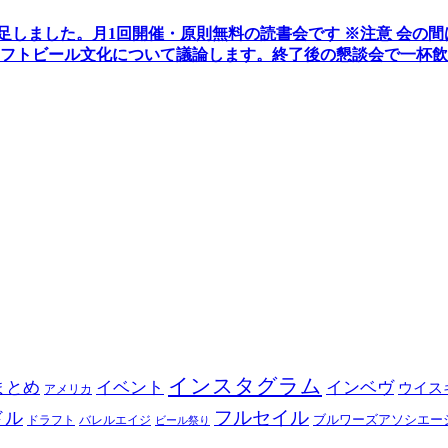
発足しました。
月1回開催・原則無料の読書会です ※注意 会の
フトビール文化について議論します
。
終了後の懇談会で一杯飲
インスタグラム
まとめ
イベント
インベヴ
ウイス
アメリカ
フルセイル
ドル
ブルワーズアソシエー
ドラフト
バレルエイジ
ビール祭り