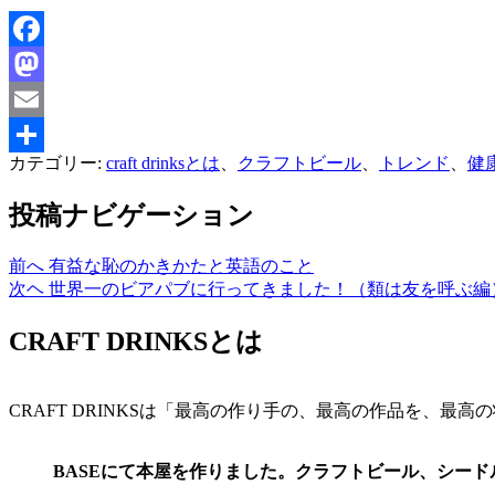
Facebook
Mastodon
Email
カテゴリー:
craft drinksとは
、
クラフトビール
、
トレンド
、
健
共
有
投稿ナビゲーション
前へ
有益な恥のかきかたと英語のこと
次ヘ
世界一のビアパブに行ってきました！（類は友を呼ぶ編
CRAFT DRINKSとは
CRAFT DRINKSは「最高の作り手の、最高の作品を、
BASEにて本屋を作りました。クラフトビール、シー