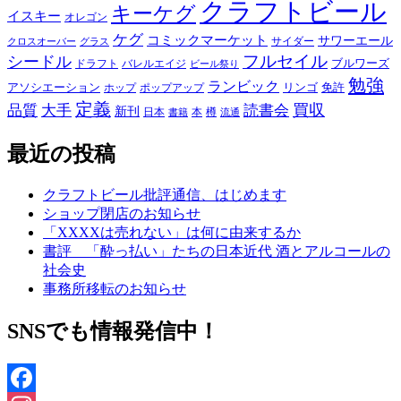
クラフトビール
キーケグ
イスキー
オレゴン
ケグ
コミックマーケット
サワーエール
サイダー
グラス
クロスオーバー
フルセイル
シードル
ブルワーズ
ドラフト
バレルエイジ
ビール祭り
勉強
ランビック
アソシエーション
リンゴ
免許
ホップ
ポップアップ
定義
品質
大手
買収
読書会
新刊
日本
本
樽
書籍
流通
最近の投稿
クラフトビール批評通信、はじめます
ショップ閉店のお知らせ
「XXXXは売れない」は何に由来するか
書評 「酔っ払い」たちの日本近代 酒とアルコールの
社会史
事務所移転のお知らせ
SNSでも情報発信中！