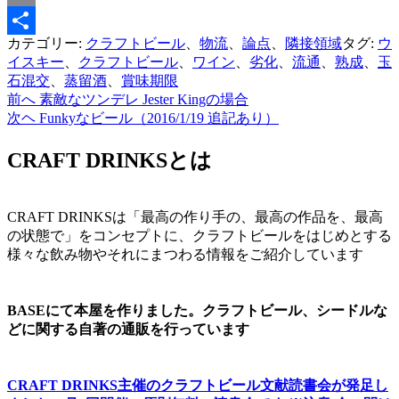
Email
カテゴリー:
クラフトビール
、
物流
、
論点
、
隣接領域
タグ:
ウ
共
イスキー
、
クラフトビール
、
ワイン
、
劣化
、
流通
、
熟成
、
玉
有
石混交
、
蒸留酒
、
賞味期限
前へ
素敵なツンデレ Jester Kingの場合
投
次ヘ
Funkyなビール（2016/1/19 追記あり）
稿
CRAFT DRINKSとは
ナ
ビ
ゲ
CRAFT DRINKSは「最高の作り手の、最高の作品を、最高
の状態で」をコンセプトに、クラフトビールをはじめとする
ー
様々な飲み物やそれにまつわる情報をご紹介しています
シ
ョ
BASEにて本屋を作りました。クラフトビール、シードルな
ン
どに関する自著の通販を行っています
CRAFT DRINKS主催のクラフトビール文献読書会が発足し