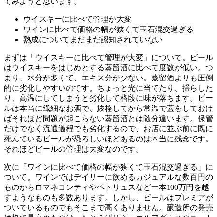
てみようと思います。
ウイスキーに比べて管理が大変
ワインに比べて価格の幅が狭くて玉石混交過ぎる
熟成についてまだまだ認知されていない
まずは「ウイスキーに比べて管理が大変」について。ビール
はウイスキーをはじめとする蒸留酒に比べて度数が低い。つ
まり、水分が多くて、エキス分が少ない。蒸留酒よりも圧倒
的に劣化しやすいのです。ちょっと光に当てたり、揺らした
り、高温にしてしまうと劣化して格段に味が落ちます。ビー
ルは本当に繊細なお酒で、抜栓してから常温で蓋をしておけ
ばそれほど問題が起こらない蒸留酒とは随分違います。保管
だけでなく流通過程でも劣化するので、お店に並ぶ前に既に
死んでいるビールが恐ろしいほどあるのは本当に残念です。
それほどビールの管理は大変なのです。
次に「ワインに比べて価格の幅が狭くて玉石混交過ぎる」に
ついて。ワインではデイリーに飲めるカジュアルな数百円の
ものからロマネコンティやペトリュスなど一本100万円を越
すようなものも多数あります。しかし、ビールはプレミアが
ついているものでもそこまで高くありません。醸造所の発売