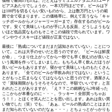
価格で最高のものは、たとえばサミュエルアダムスのユート
ピアスあたりでしょうか。一本3万円ほどです。ビールは下
は100円を切るくらい安いものから、上は数万円というの範
囲で全て収まります。この価格帯に、例えて言うなら「キャ
ッチボールからメジャーリーガーまで」存在するのがビール
です。安くて美味しいものが手に入る反面、どうしようもな
いほど低品質なものもそこそこの値段で売られています。ワ
インやウイスキーほど値段が正直ではない。
最後に「熟成についてまだまだ認知されていない」ことにつ
いて。これは大手のせいだと思うのですが、「ビールは鮮度
が命」、つまり仕上がってから一秒でも早く飲むのが良いと
いう風潮を作ってしまいました。もちろん早く飲んだほうが
良いビールもありますが、寝かせて美味しいものもたくさん
あります。「全てのビールが早飲み向けではない」というこ
とがもっと広まらなくてはならないと思うのです。酒屋さん
で「賞味期限がもうそろそろなので、半額でいいです」と言
われたことがありますが、「え？？この銘柄なら2年経った
ここからが本番なのに・・・。ラッキー！全部買っちゃお
う！！」とほくそ笑んだことを思い出します。あれは良い買
い物でした（笑）でも、「あぁ、ビールの熟成のことはまだ
まだ知られていないのだなぁ・・・」とちょっとがっかりも