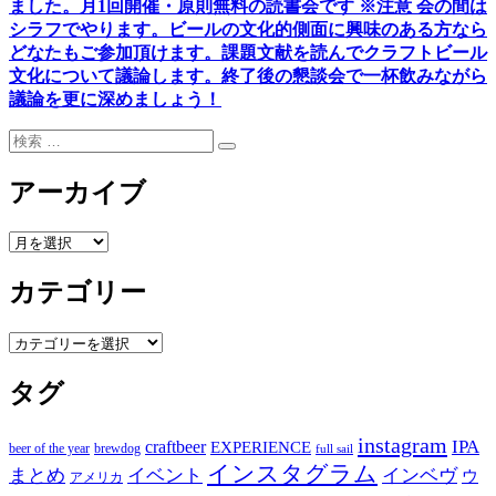
ました。
月1回開催・原則無料の読書会です ※注意 会の間は
シラフでやります
。
ビールの文化的側面に興味のある方なら
どなたもご参加頂けます
。
課題文献を読んでクラフトビール
文化について議論します
。
終了後の懇談会で一杯飲みながら
議論を更に深めましょう！
検
検
索:
索
アーカイブ
ア
ー
カテゴリー
カ
イ
ブ
カ
テ
タグ
ゴ
リ
ー
instagram
IPA
craftbeer
EXPERIENCE
beer of the year
brewdog
full sail
インスタグラム
まとめ
イベント
インベヴ
ウ
アメリカ