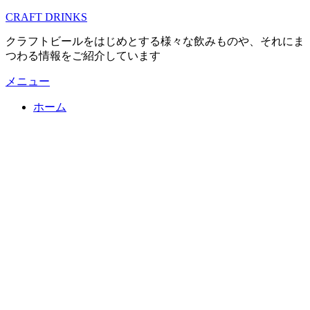
コ
CRAFT DRINKS
ン
クラフトビールをはじめとする様々な飲みものや、それにま
テ
つわる情報をご紹介しています
ン
ツ
メニュー
へ
移
ホーム
動
す
る