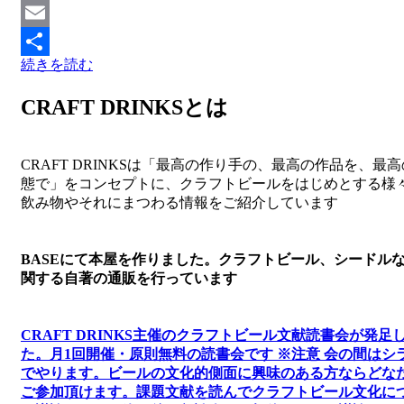
Mastodon
Email
続きを読む
共
有
CRAFT DRINKSとは
CRAFT DRINKSは「最高の作り手の、最高の作品を、最
態で」をコンセプトに、クラフトビールをはじめとする様
飲み物やそれにまつわる情報をご紹介しています
BASEにて本屋を作りました。クラフトビール、シードル
関する自著の通販を行っています
CRAFT DRINKS主催のクラフトビール文献読書会が発足
た。
月1回開催・原則無料の読書会です ※注意 会の間はシ
でやります
。
ビールの文化的側面に興味のある方ならどな
ご参加頂けます
。
課題文献を読んでクラフトビール文化に