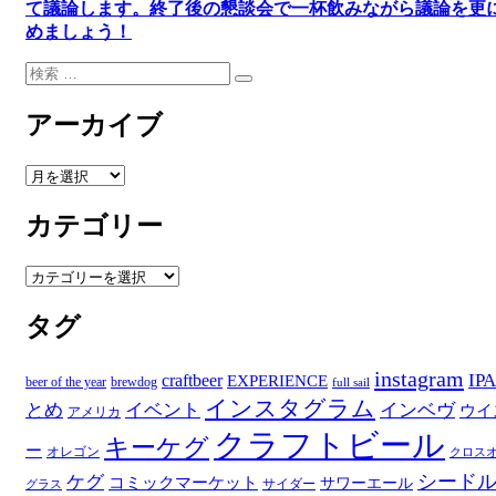
て議論します
。
終了後の懇談会で一杯飲みながら議論を更
めましょう！
検
検
索:
索
アーカイブ
ア
ー
カテゴリー
カ
イ
ブ
カ
テ
タグ
ゴ
リ
ー
instagram
IPA
craftbeer
EXPERIENCE
beer of the year
brewdog
full sail
インスタグラム
とめ
イベント
インベヴ
ウイ
アメリカ
クラフトビール
キーケグ
ー
オレゴン
クロス
シード
ケグ
コミックマーケット
サワーエール
サイダー
グラス