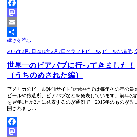
Facebook
Mastodon
Email
続きを読む
共
投
2016年2月3日
2016年2月7日
クラフトビール
,
ビールな場所
,
有
稿
日:
世界一のビアパブに行ってきました！
（うちのめされた編）
投稿者
アメリカのビール評価サイト”ratebeer“では毎年その年の最
master
ビールや醸造所、ビアパブなどを発表しています。前年の
を翌年1月か2月に発表するのが通例で、2015年のものが先
開されまし…
Facebook