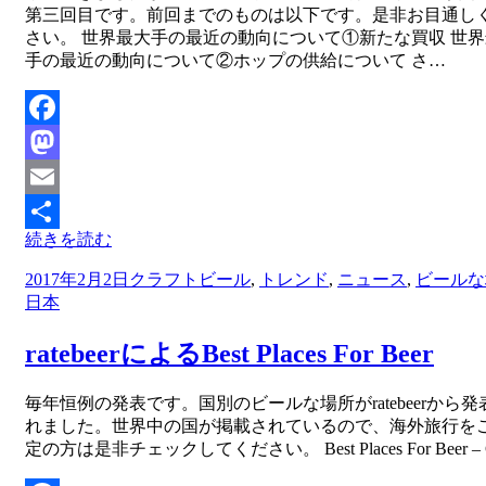
第三回目です。前回までのものは以下です。是非お目通し
さい。 世界最大手の最近の動向について①新たな買収 世
手の最近の動向について②ホップの供給について さ…
Facebook
Mastodon
Email
続きを読む
共
投
2017年2月2日
クラフトビール
,
トレンド
,
ニュース
,
ビールな
有
稿
日本
日:
ratebeerによるBest Places For Beer
投稿者
毎年恒例の発表です。国別のビールな場所がratebeerから発
master
れました。世界中の国が掲載されているので、海外旅行を
定の方は是非チェックしてください。 Best Places For Beer –