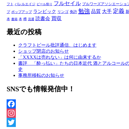
フルセイル
ブルワーズアソシエーショ
フト
バレルエイジ
ビール祭り
勉強
定義
品質
大手
ランビック
リンゴ
免許
プ
ポップアップ
買収
読書会
本
本
樽
書籍
流通
最近の投稿
クラフトビール批評通信、はじめます
ショップ閉店のお知らせ
「XXXXは売れない」は何に由来するか
書評 「酔っ払い」たちの日本近代 酒とアルコール
史
事務所移転のお知らせ
SNSでも情報発信中！
Facebook
Instagram