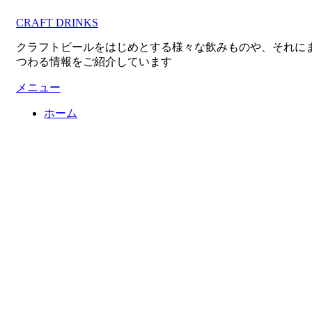
コ
CRAFT DRINKS
ン
テ
クラフトビールをはじめとする様々な飲みものや、それに
ン
つわる情報をご紹介しています
ツ
へ
メニュー
移
ホーム
動
す
る