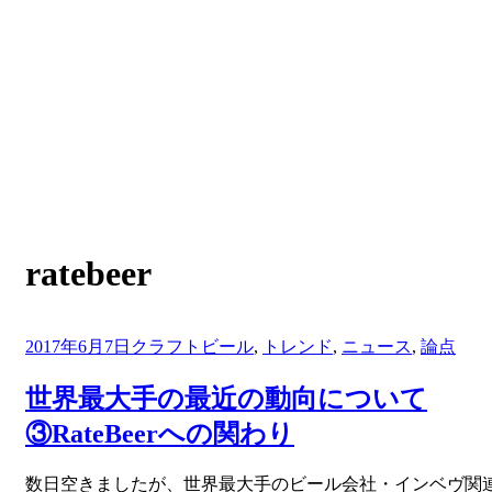
:
ratebeer
タグ
投
2017年6月7日
クラフトビール
,
トレンド
,
ニュース
,
論点
稿
日:
世界最大手の最近の動向について
③RateBeerへの関わり
投稿者
数日空きましたが、世界最大手のビール会社・インベヴ関
master