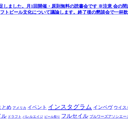
発足しました。
月1回開催・原則無料の読書会です ※注意 会の
フトビール文化について議論します
。
終了後の懇談会で一杯飲
インスタグラム
まとめ
イベント
インベヴ
ウイス
アメリカ
フルセイル
ドル
ブルワーズアソシエー
ドラフト
バレルエイジ
ビール祭り