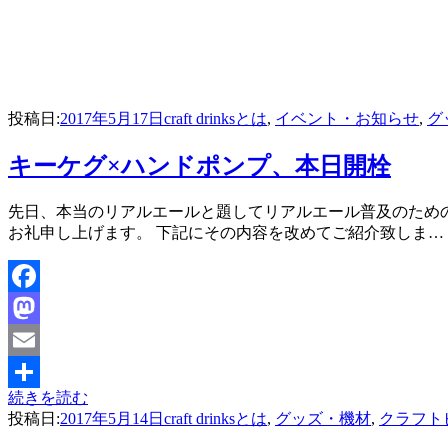
投稿日:
2017年5月17日
craft drinksとは
,
イベント・お知らせ
,
グ
キーケグ×ハンドポンプ、本日開栓
投稿者
先日、本当のリアルエールと題してリアルエール普及のため
master
お礼申し上げます。 下記にその内容を改めてご紹介致しま…
Facebook
Mastodon
Email
続きを読む
共
投稿日:
2017年5月14日
craft drinksとは
,
グッズ・機材
,
クラフト
有