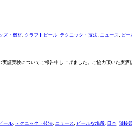
ッズ・機材
,
クラフトビール
,
テクニック・技法
,
ニュース
,
ビー
の実証実験についてご報告申し上げました。ご協力頂いた麦酒
ビール
,
テクニック・技法
,
ニュース
,
ビールな場所
,
日本
,
隣接