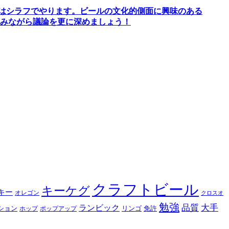
間はシラフでやります
。
ビールの文化的側面に興味のある
みながら議論を更に深めましょう！
クラフトビール
キーケグ
キー
オレゴン
クロスオ
勉強
品質
大手
ランビック
ション
リンゴ
免許
ホップ
ポップアップ