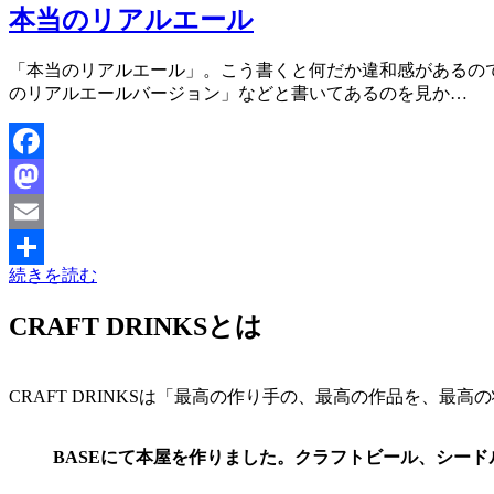
本当のリアルエール
投稿者
「本当のリアルエール」。こう書くと何だか違和感があるので
master
のリアルエールバージョン」などと書いてあるのを見か…
Facebook
Mastodon
Email
続きを読む
共
有
CRAFT DRINKSとは
CRAFT DRINKSは「最高の作り手の、最高の作品を、
BASEにて本屋を作りました。クラフトビール、シー