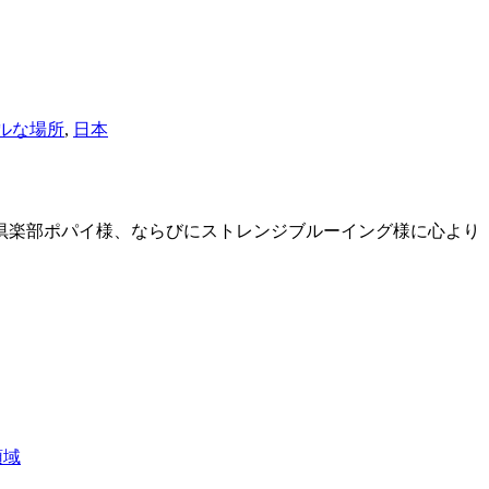
ルな場所
,
日本
倶楽部ポパイ様、ならびにストレンジブルーイング様に心より
領域