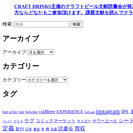
CRAFT DRINKS主催のクラフトビール文献読書会が
方ならどなたもご参加頂けます
。
課題文献を読んでクラ
検索:
検索
アーカイブ
アーカイブ
カテゴリー
カテゴリー
タグ
instagram
IPA
craftbeer
EXPERIENCE
beer of the year
brewdog
full sail
シー
ケグ
コミックマーケット
サワーエール
サイダー
グラス
ーバー
定義
買収
読書会
新刊
日本
本
樽
書籍
流通