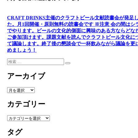
CRAFT DRINKS主催のクラフトビール文献読書会が発足
た。
月1回開催・原則無料の読書会です ※注意 会の間はシ
でやります
。
ビールの文化的側面に興味のある方ならどな
ご参加頂けます
。
課題文献を読んでクラフトビール文化に
て議論します
。
終了後の懇談会で一杯飲みながら議論を更
めましょう！
検
検
索:
索
アーカイブ
ア
ー
カテゴリー
カ
イ
ブ
カ
テ
タグ
ゴ
リ