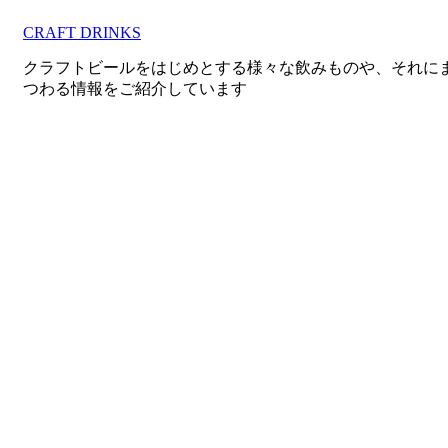
コ
CRAFT DRINKS
ン
テ
クラフトビールをはじめとする様々な飲みものや、それに
ン
つわる情報をご紹介しています
ツ
へ
移
動
す
る