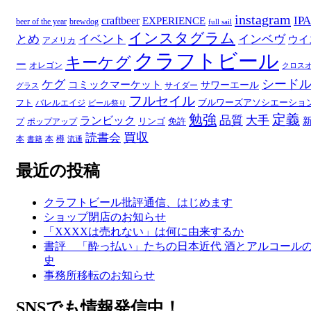
ー
instagram
IPA
craftbeer
EXPERIENCE
beer of the year
brewdog
full sail
インスタグラム
とめ
イベント
インベヴ
ウイ
アメリカ
クラフトビール
キーケグ
ー
オレゴン
クロス
シード
ケグ
コミックマーケット
サワーエール
サイダー
グラス
フルセイル
ブルワーズアソシエーショ
フト
バレルエイジ
ビール祭り
勉強
定義
品質
大手
ランビック
リンゴ
免許
プ
ポップアップ
買収
読書会
本
本
樽
書籍
流通
最近の投稿
クラフトビール批評通信、はじめます
ショップ閉店のお知らせ
「XXXXは売れない」は何に由来するか
書評 「酔っ払い」たちの日本近代 酒とアルコール
史
事務所移転のお知らせ
SNSでも情報発信中！