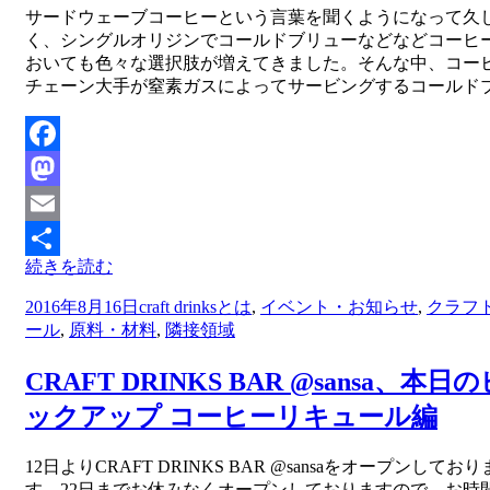
投稿者
サードウェーブコーヒーという言葉を聞くようになって久
master
く、シングルオリジンでコールドブリューなどなどコーヒ
おいても色々な選択肢が増えてきました。そんな中、コー
チェーン大手が窒素ガスによってサービングするコールド
Facebook
Mastodon
Email
続きを読む
共
投
2016年8月16日
craft drinksとは
,
イベント・お知らせ
,
クラフ
有
稿
ール
,
原料・材料
,
隣接領域
日:
CRAFT DRINKS BAR @sansa、本日
ックアップ コーヒーリキュール編
投稿者
12日よりCRAFT DRINKS BAR @sansaをオープンしており
master
す。22日までお休みなくオープンしておりますので、お時