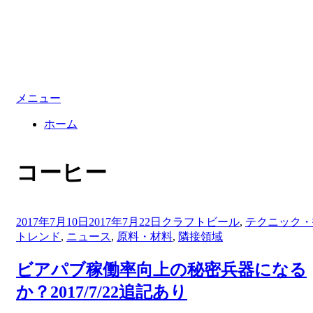
メニュー
ホーム
:
タグ
コーヒー
投
2017年7月10日
2017年7月22日
クラフトビール
,
テクニック・
稿
トレンド
,
ニュース
,
原料・材料
,
隣接領域
日:
ビアパブ稼働率向上の秘密兵器になる
か？2017/7/22追記あり