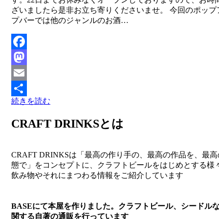
ざいましたら是非お立ち寄りくださいませ。 今回のポップ
プバーでは他のジャンルのお酒…
Facebook
Mastodon
Email
続きを読む
共
有
CRAFT DRINKSとは
CRAFT DRINKSは「最高の作り手の、最高の作品を、最
態で」をコンセプトに、クラフトビールをはじめとする様
飲み物やそれにまつわる情報をご紹介しています
BASEにて本屋を作りました。クラフトビール、シードル
関する自著の通販を行っています