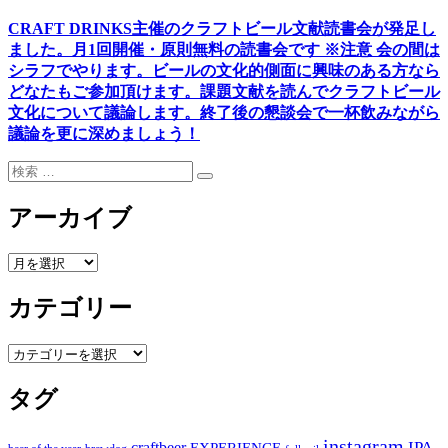
CRAFT DRINKS主催のクラフトビール文献読書会が発足し
ました。
月1回開催・原則無料の読書会です ※注意 会の間は
シラフでやります
。
ビールの文化的側面に興味のある方なら
どなたもご参加頂けます
。
課題文献を読んでクラフトビール
文化について議論します
。
終了後の懇談会で一杯飲みながら
議論を更に深めましょう！
検
検
索:
索
アーカイブ
ア
ー
カテゴリー
カ
イ
ブ
カ
テ
タグ
ゴ
リ
ー
instagram
IPA
craftbeer
EXPERIENCE