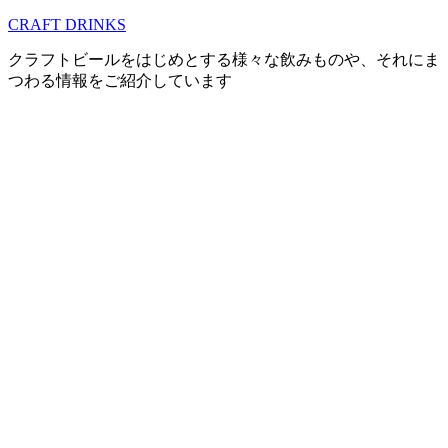
コ
CRAFT DRINKS
ン
クラフトビールをはじめとする様々な飲みものや、それにま
テ
つわる情報をご紹介しています
ン
ツ
へ
移
動
す
る