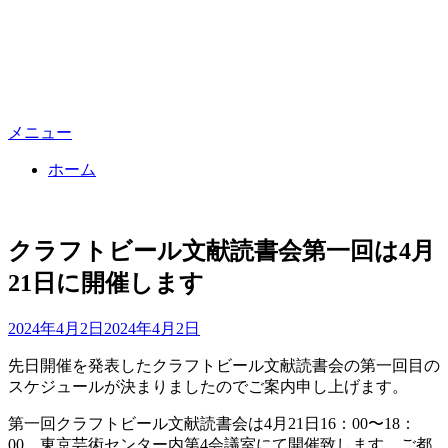
メニュー
ホーム
クラフトビール文献読書会第一回は4月
21日に開催します
投
投稿者
2024年4月2日
master
2024年4月2日
稿
先日開催を発表したクラフトビール文献読書会の第一回目の
日:
スケジュールが決まりましたのでご案内申し上げます。
第一回クラフトビール文献読書会は4月21日16：00〜18：
00、東京芸術センター内第4会議室にて開催致します。ご都