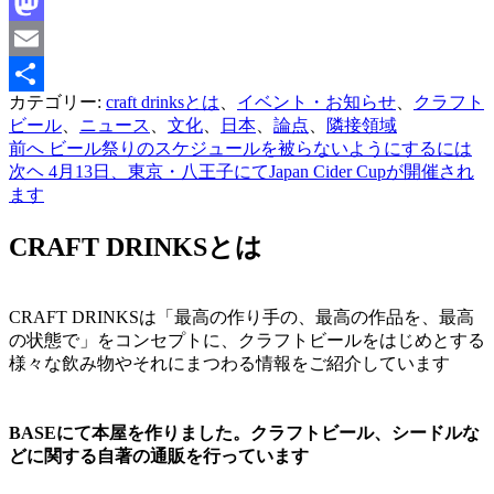
Facebook
Mastodon
Email
カテゴリー:
craft drinksとは
、
イベント・お知らせ
、
クラフト
共
ビール
、
ニュース
、
文化
、
日本
、
論点
、
隣接領域
有
前へ
ビール祭りのスケジュールを被らないようにするには
投
次ヘ
4月13日、東京・八王子にてJapan Cider Cupが開催され
稿
ます
ナ
CRAFT DRINKSとは
ビ
ゲ
CRAFT DRINKSは「最高の作り手の、最高の作品を、最高
ー
の状態で」をコンセプトに、クラフトビールをはじめとする
シ
様々な飲み物やそれにまつわる情報をご紹介しています
ョ
ン
BASEにて本屋を作りました。クラフトビール、シードルな
どに関する自著の通販を行っています