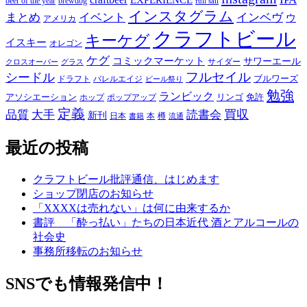
beer of the year
brewdog
full sail
インスタグラム
まとめ
イベント
インベヴ
ウ
アメリカ
クラフトビール
キーケグ
イスキー
オレゴン
ケグ
コミックマーケット
サワーエール
サイダー
グラス
クロスオーバー
フルセイル
シードル
ブルワーズ
ドラフト
バレルエイジ
ビール祭り
勉強
ランビック
アソシエーション
リンゴ
免許
ホップ
ポップアップ
定義
品質
大手
買収
読書会
新刊
日本
本
樽
書籍
流通
最近の投稿
クラフトビール批評通信、はじめます
ショップ閉店のお知らせ
「XXXXは売れない」は何に由来するか
書評 「酔っ払い」たちの日本近代 酒とアルコールの
社会史
事務所移転のお知らせ
SNSでも情報発信中！