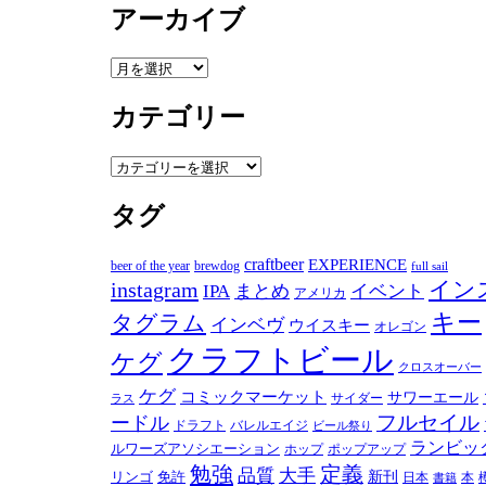
索
アーカイブ
ア
ー
カテゴリー
カ
イ
ブ
カ
テ
タグ
ゴ
リ
ー
craftbeer
EXPERIENCE
beer of the year
brewdog
full sail
instagram
イン
IPA
まとめ
イベント
アメリカ
キー
タグラム
インベヴ
ウイスキー
オレゴン
クラフトビール
ケグ
クロスオーバー
ケグ
コミックマーケット
サワーエール
サイダー
ラス
フルセイル
ードル
ドラフト
バレルエイジ
ビール祭り
ランビッ
ルワーズアソシエーション
ホップ
ポップアップ
勉強
定義
品質
大手
リンゴ
免許
新刊
日本
本
書籍