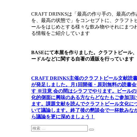
ゲ
CRAFT DRINKSは「最高の作り手の、最高の作
ー
を、最高の状態で」をコンセプトに、クラフト
シ
ールをはじめとする様々な飲み物やそれにまつ
る情報をご紹介しています
ョ
ン
BASEにて本屋を作りました。クラフトビール
ードルなどに関する自著の通販を行っています
CRAFT DRINKS主催のクラフトビール文献読
が発足しました。
月1回開催・原則無料の読書会
す ※注意 会の間はシラフでやります
。
ビールの
化的側面に興味のある方ならどなたもご参加頂
ます
。
課題文献を読んでクラフトビール文化に
いて議論します
。
終了後の懇談会で一杯飲みな
ら議論を更に深めましょう！
検
検
索: