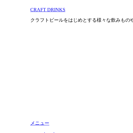
コ
CRAFT DRINKS
ン
テ
クラフトビールをはじめとする様々な飲みもの
ン
ツ
へ
移
動
す
る
メニュー