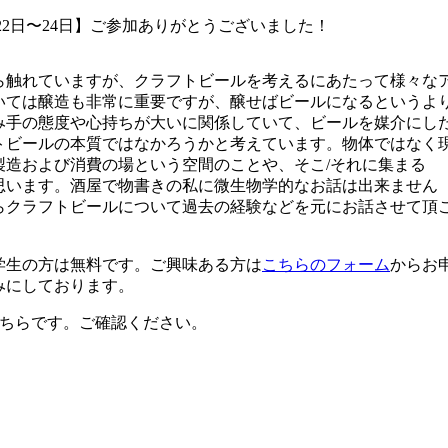
月22日〜24日】ご参加ありがとうございました！
ら触れていますが、クラフトビールを考えるにあたって様々な
いては醸造も非常に重要ですが、醸せばビールになるというよ
み手の態度や心持ちが大いに関係していて、ビールを媒介にし
トビールの本質ではなかろうかと考えています。物体ではなく
製造および消費の場という空間のことや、そこ/それに集まる
思います。酒屋で物書きの私に微生物学的なお話は出来ません
らクラフトビールについて過去の経験などを元にお話させて頂
学生の方は無料です。ご興味ある方は
こちらのフォーム
からお
みにしております。
ちらです。ご確認ください。