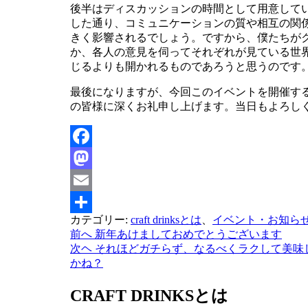
後半はディスカッションの時間として用意して
した通り、コミュニケーションの質や相互の関
きく影響されるでしょう。ですから、僕たちが
か、各人の意見を伺ってそれぞれが見ている世
じるよりも開かれるものであろうと思うのです
最後になりますが、今回このイベントを開催す
の皆様に深くお礼申し上げます。当日もよろし
Facebook
Mastodon
Email
カテゴリー:
craft drinksとは
、
イベント・お知ら
共
前へ
新年あけましておめでとうございます
投
有
次ヘ
それほどガチらず、なるべくラクして美味
稿
かね？
ナ
CRAFT DRINKSとは
ビ