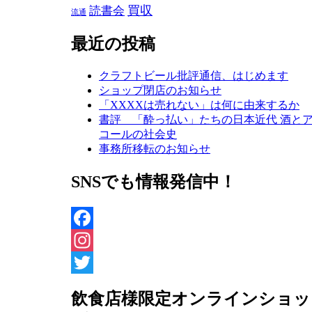
買収
読書会
流通
最近の投稿
クラフトビール批評通信、はじめます
ショップ閉店のお知らせ
「XXXXは売れない」は何に由来するか
書評 「酔っ払い」たちの日本近代 酒と
コールの社会史
事務所移転のお知らせ
SNSでも情報発信中！
Facebook
Instagram
Twitter
飲食店様限定オンラインショッ