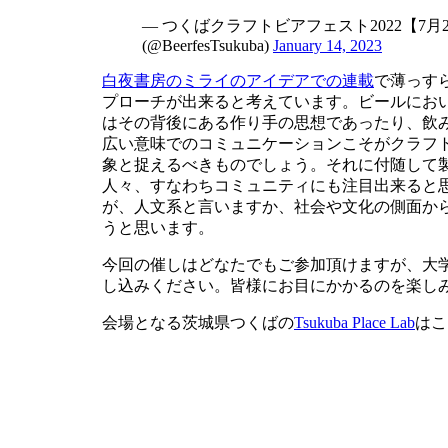
— つくばクラフトビアフェスト2022【7
(@BeerfesTsukuba)
January 14, 2023
白夜書房のミライのアイデアでの連載
で薄っす
プローチが出来ると考えています。ビールにお
はその背後にある作り手の思想であったり、飲
広い意味でのコミュニケーションこそがクラフ
象と捉えるべきものでしょう。それに付随して
人々、すなわちコミュニティにも注目出来ると
が、人文系と言いますか、社会や文化の側面か
うと思います。
今回の催しはどなたでもご参加頂けますが、大
し込みください。皆様にお目にかかるのを楽し
会場となる茨城県つくばの
Tsukuba Place Lab
はこ