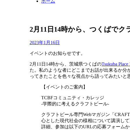
ホーム
2月11日14時から、つくばで
投
投稿者
2023年1月16日
master
稿
イベントのお知らせです。
日:
2月11日14時から、茨城県つくばの
Tsukuba Place
た。私のような者にどこまでお話が出来るか分
ってきたことを色々な視点から語ってみたいと
【イベントのご案内】
TCBFコミュニティ・カレッジ
-学際的に考えるクラフトビール-
クラフトビール専門Webマガジン「CRAF
心とした現代社会の様相について講演して
詳細、参加は以下のURLの応募フォームか