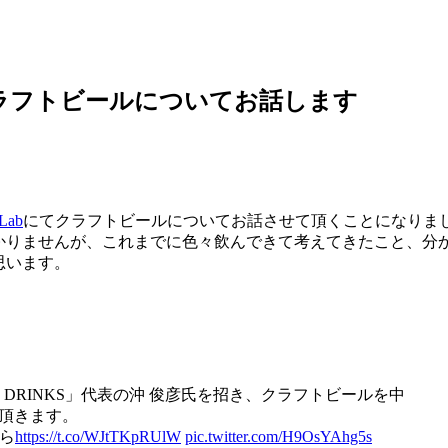
クラフトビールについてお話します
 Lab
にてクラフトビールについてお話させて頂くことになりま
かりませんが、これまでに色々飲んできて考えてきたこと、分
思います。
T DRINKS」代表の沖 俊彦氏を招き、クラフトビールを中
頂きます。
ら
https://t.co/WJtTKpRUlW
pic.twitter.com/H9OsYAhg5s