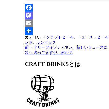
Facebook
Mastodon
Email
カテゴリー:
クラフトビール
、
ニュース
、
ビール
共
ンド
、
ランビック
有
前へ
ドリーフォンティネン、新しいフェーズに
投
次ヘ
濁ってますが、何か？
稿
CRAFT DRINKSとは
ナ
ビ
ゲ
ー
シ
ョ