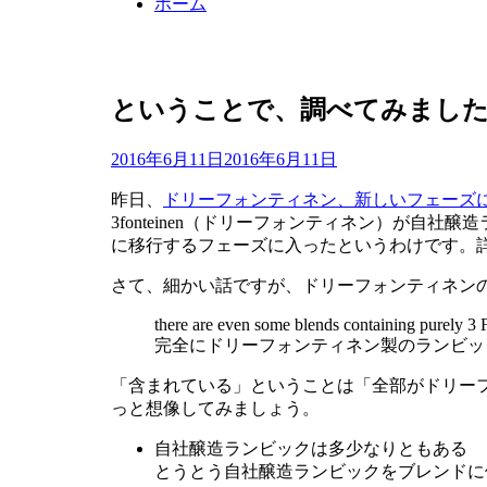
ホーム
ということで、調べてみまし
投
投稿者
2016年6月11日
master
2016年6月11日
稿
昨日、
ドリーフォンティネン、新しいフェーズ
日:
3fonteinen（ドリーフォンティネン）が自
に移行するフェーズに入ったというわけです。
さて、細かい話ですが、ドリーフォンティネン
there are even some blends containing purely 3 
完全にドリーフォンティネン製のランビッ
「含まれている」ということは「全部がドリー
っと想像してみましょう。
自社醸造ランビックは多少なりともある
とうとう自社醸造ランビックをブレンドに