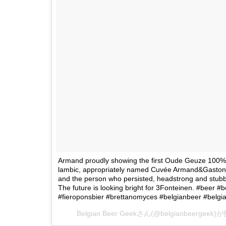
Armand proudly showing the first Oude Geuze 100%
lambic, appropriately named Cuvée Armand&Gaston a
and the person who persisted, headstrong and stubb
The future is looking bright for 3Fonteinen. #beer #
#fieroponsbier #brettanomyces #belgianbeer #belg
Belgian Beer Geekさん(@belgianbeerge