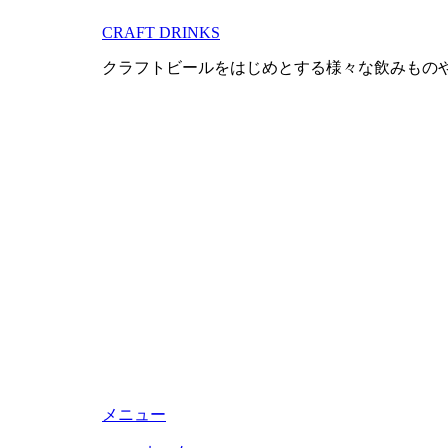
コ
CRAFT DRINKS
ン
テ
クラフトビールをはじめとする様々な飲みもの
ン
ツ
へ
移
動
す
る
メニュー