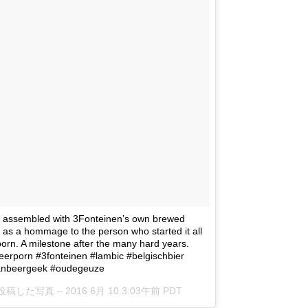
 assembled with 3Fonteinen’s own brewed
s a hommage to the person who started it all
orn. A milestone after the many hard years.
beerporn #3fonteinen #lambic #belgischbier
ianbeergeek #oudegeuze
ek)が投稿した写真 –
2016 6月 10 3:03午前 PDT