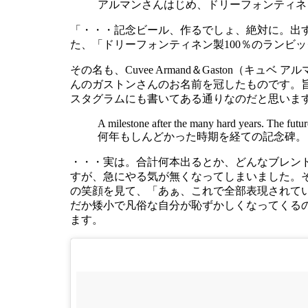
アルマンさんはじめ、ドリーフォンティネ
「・・・記念ビール、作るでしょ、絶対に。出
た、「ドリーフォンティネン製100％のランビ
その名も、Cuvee Armand＆Gaston（キ
んのガストンさんのお名前を冠したものです。
スタグラムにも書いてある通りなのだと思いま
A milestone after the many hard years. The futur
何年もしんどかった時期を経ての記念碑。
・・・実は。合計何本出るとか、どんなブレン
すが、急にやる気が無くなってしまいました。
の笑顔を見て、「あぁ、これで全部表現されて
だか矮小で凡俗な自分が恥ずかしくなってくる
ます。