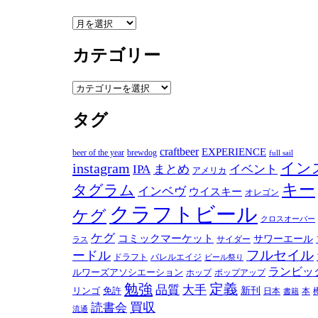
ア
ー
カテゴリー
カ
イ
ブ
カ
テ
タグ
ゴ
リ
ー
craftbeer
EXPERIENCE
beer of the year
brewdog
full sail
instagram
イン
IPA
まとめ
イベント
アメリカ
キー
タグラム
インベヴ
ウイスキー
オレゴン
クラフトビール
ケグ
クロスオーバー
ケグ
コミックマーケット
サワーエール
サイダー
ラス
フルセイル
ードル
ドラフト
バレルエイジ
ビール祭り
ランビッ
ルワーズアソシエーション
ホップ
ポップアップ
勉強
定義
品質
大手
リンゴ
免許
新刊
日本
本
書籍
買収
読書会
流通