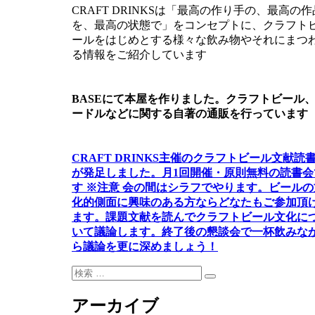
ン
CRAFT DRINKSは「最高の作り手の、最高の作
を、最高の状態で」をコンセプトに、クラフト
ールをはじめとする様々な飲み物やそれにまつ
る情報をご紹介しています
BASEにて本屋を作りました。クラフトビール
ードルなどに関する自著の通販を行っています
CRAFT DRINKS主催のクラフトビール文献読
が発足しました。
月1回開催・原則無料の読書会
す ※注意 会の間はシラフでやります
。
ビールの
化的側面に興味のある方ならどなたもご参加頂
ます
。
課題文献を読んでクラフトビール文化に
いて議論します
。
終了後の懇談会で一杯飲みな
ら議論を更に深めましょう！
検
検
索:
索
アーカイブ