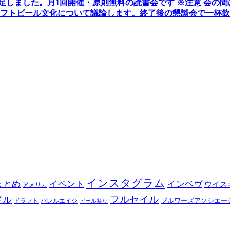
発足しました。
月1回開催・原則無料の読書会です ※注意 会の
フトビール文化について議論します
。
終了後の懇談会で一杯飲
インスタグラム
まとめ
イベント
インベヴ
ウイス
アメリカ
フルセイル
ドル
ブルワーズアソシエー
ドラフト
バレルエイジ
ビール祭り