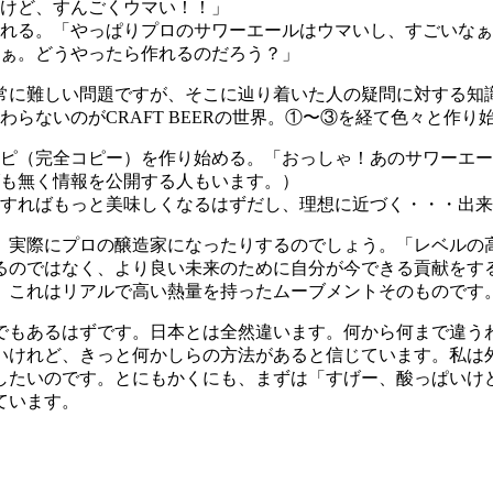
けど、すんごくウマい！！」
れる。「やっぱりプロのサワーエールはウマいし、すごいなぁ
ぁ。どうやったら作れるのだろう？」
常に難しい問題ですが、そこに辿り着いた人の疑問に対する知
て、ここで終わらないのがCRAFT BEERの世界。①〜③を経て色
ピ（完全コピー）を作り始める。「おっしゃ！あのサワーエー
も無く情報を公開する人もいます。）
すればもっと美味しくなるはずだし、理想に近づく・・・出来
、実際にプロの醸造家になったりするのでしょう。「レベルの
るのではなく、より良い未来のために自分が今できる貢献をす
。これはリアルで高い熱量を持ったムーブメントそのものです
でもあるはずです。日本とは全然違います。何から何まで違う
いけれど、きっと何かしらの方法があると信じています。私は
したいのです。とにもかくにも、まずは「すげー、酸っぱいけ
ています。