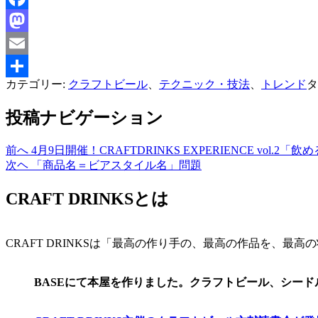
Facebook
Mastodon
Email
カテゴリー:
クラフトビール
、
テクニック・技法
、
トレンド
タ
共
有
投稿ナビゲーション
前へ
4月9日開催！CRAFTDRINKS EXPERIENCE vol.
次ヘ
「商品名＝ビアスタイル名」問題
CRAFT DRINKSとは
CRAFT DRINKSは「最高の作り手の、最高の作品を、
BASEにて本屋を作りました。クラフトビール、シー