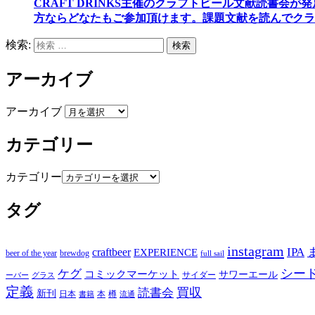
CRAFT DRINKS主催のクラフトビール文献読書会が
方ならどなたもご参加頂けます
。
課題文献を読んでクラ
検索:
検索
アーカイブ
アーカイブ
カテゴリー
カテゴリー
タグ
instagram
IPA
craftbeer
EXPERIENCE
beer of the year
brewdog
full sail
シー
ケグ
コミックマーケット
サワーエール
サイダー
グラス
ーバー
定義
買収
読書会
新刊
日本
本
樽
書籍
流通