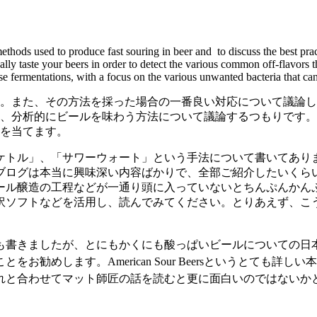
ous methods used to produce fast souring in beer and to discuss the best
ally taste your beers in order to detect the various common off-flavors t
ese fermentations, with a focus on the various unwanted bacteria that 
。また、その方法を採った場合の一番良い対応について議論し
、分析的にビールを味わう方法について議論するつもりです。
を当てます。
ケトル」、「サワーウォート」という手法について書いてあり
ブログは本当に興味深い内容ばかりで、全部ご紹介したいくら
ール醸造の工程などが一通り頭に入っていないとちんぷんかん
訳ソフトなどを活用し、読んでみてください。とりあえず、こ
も書きましたが、とにもかくにも酸っぱいビールについての日
ことをお勧めします。
American Sour Beersという
れと合わせて
マット師匠の話を読むと更に面白いのではないか