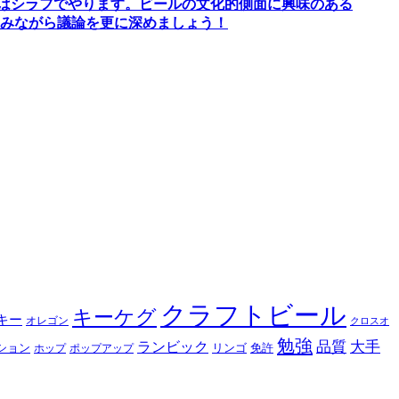
間はシラフでやります
。
ビールの文化的側面に興味のある
みながら議論を更に深めましょう！
クラフトビール
キーケグ
キー
オレゴン
クロスオ
勉強
品質
大手
ランビック
ション
リンゴ
免許
ホップ
ポップアップ