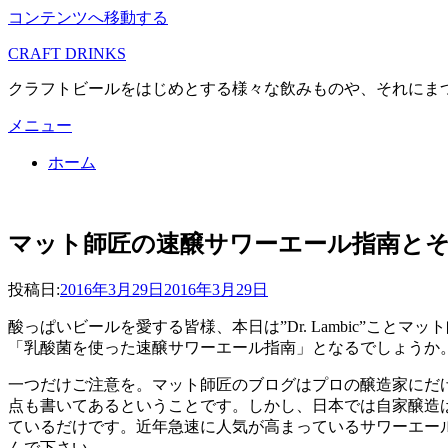
コンテンツへ移動する
CRAFT DRINKS
クラフトビールをはじめとする様々な飲みものや、それにま
メニュー
ホーム
マット師匠の速醸サワーエール指南と
投稿者
投稿日:
master
2016年3月29日
2016年3月29日
酸っぱいビールを愛する皆様、本日は”Dr. Lambic”こと
「乳酸菌を使った速醸サワーエール指南」となるでしょうか
一つだけご注意を。マット師匠のブログはプロの醸造家にだ
点も書いてあるということです。しかし、日本では自家醸造
ているだけです。近年急速に人気が高まっているサワーエー
んで下さい。