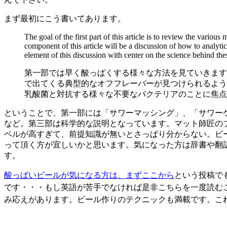
まず最初にこう書いてあります。
The goal of the first part of this article is to review the vari
component of this article will be a discussion of how to analytic
element of this discussion with center on the science behind th
第一部では早く酸っぱくする様々な方法を見ていきます
で出てくる典型的なオフフレーバーが見つけられるよう
乳酸菌と対抗する様々な不要なバクテリアのことに焦点
ということで、第一部には「サワーマッシング」、「サワー
など。第三部は科学的な説明となっています。マット師匠の
ベルが高すぎて、前提知識が無いとさっぱり分からない。ビ
って頂く方が宜しいかと思います。気になった方は辞書や翻
す。
酸っぱいビールが気になる方は、まずここから
という投稿で
です・・・
もし英語が苦手でなければ是非こちらを一度読む
み応えがあります。ビール作りのテクニックも満載です。こ