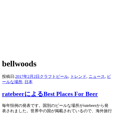
:
bellwoods
タグ
投稿日:
2017年2月2日
クラフトビール
,
トレンド
,
ニュース
,
ビ
ールな場所
,
日本
ratebeerによるBest Places For Beer
投稿者
毎年恒例の発表です。国別のビールな場所がratebeerから発
master
表されました。世界中の国が掲載されているので、海外旅行