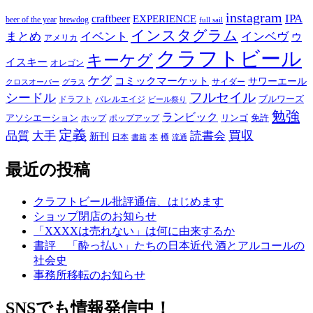
instagram
IPA
craftbeer
EXPERIENCE
beer of the year
brewdog
full sail
インスタグラム
まとめ
イベント
インベヴ
ウ
アメリカ
クラフトビール
キーケグ
イスキー
オレゴン
ケグ
コミックマーケット
サワーエール
サイダー
グラス
クロスオーバー
フルセイル
シードル
ブルワーズ
ドラフト
バレルエイジ
ビール祭り
勉強
ランビック
アソシエーション
リンゴ
免許
ホップ
ポップアップ
定義
品質
大手
買収
読書会
新刊
日本
本
樽
書籍
流通
最近の投稿
クラフトビール批評通信、はじめます
ショップ閉店のお知らせ
「XXXXは売れない」は何に由来するか
書評 「酔っ払い」たちの日本近代 酒とアルコールの
社会史
事務所移転のお知らせ
SNSでも情報発信中！