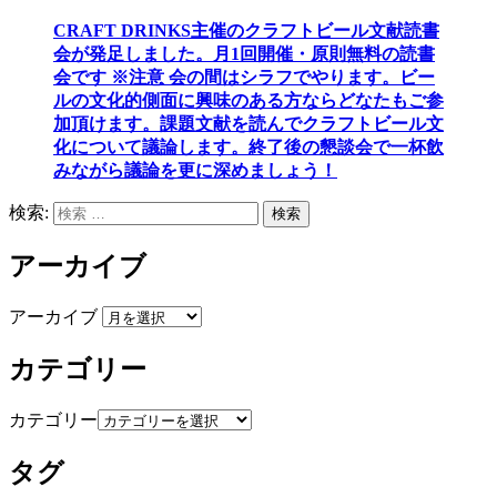
CRAFT DRINKS主催のクラフトビール文献読書
会が発足しました。
月1回開催・原則無料の読書
会です ※注意 会の間はシラフでやります
。
ビー
ルの文化的側面に興味のある方ならどなたもご参
加頂けます
。
課題文献を読んでクラフトビール文
化について議論します
。
終了後の懇談会で一杯飲
みながら議論を更に深めましょう！
検索:
検索
アーカイブ
アーカイブ
カテゴリー
カテゴリー
タグ