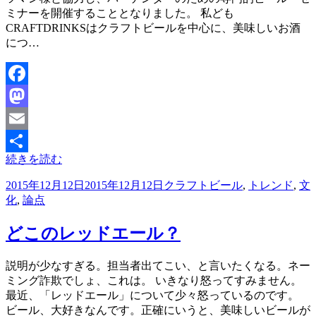
ミナーを開催することとなりました。 私ども
CRAFTDRINKSはクラフトビールを中心に、美味しいお酒
につ…
Facebook
Mastodon
Email
続きを読む
共
投
2015年12月12日
2015年12月12日
クラフトビール
,
トレンド
,
文
有
稿
化
,
論点
日:
どこのレッドエール？
投稿者
説明が少なすぎる。担当者出てこい、と言いたくなる。ネー
master
ミング詐欺でしょ、これは。 いきなり怒ってすみません。
最近、「レッドエール」について少々怒っているのです。
ビール、大好きなんです。正確にいうと、美味しいビールが