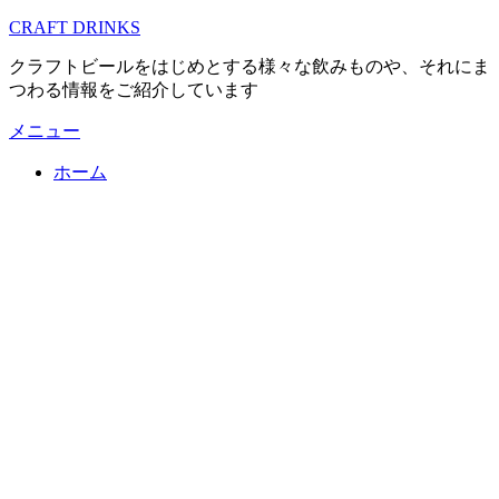
コ
CRAFT DRINKS
ン
クラフトビールをはじめとする様々な飲みものや、それにま
テ
つわる情報をご紹介しています
ン
ツ
メニュー
へ
移
ホーム
動
す
る