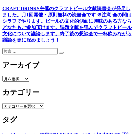
CRAFT DRINKS主催のクラフトビール文献読書会が発足し
ました。
月1回開催・原則無料の読書会です ※注意 会の間は
シラフでやります
。
ビールの文化的側面に興味のある方なら
どなたもご参加頂けます
。
課題文献を読んでクラフトビール
文化について議論します
。
終了後の懇談会で一杯飲みながら
議論を更に深めましょう！
検
検
索:
索
アーカイブ
ア
ー
カテゴリー
カ
イ
ブ
カ
テ
タグ
ゴ
リ
ー
instagram