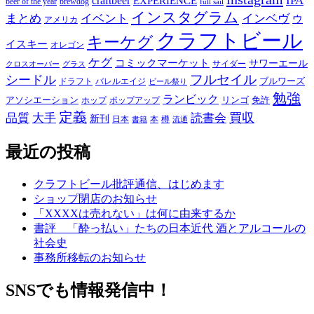
IPA
craftbeer
EXPERIENCE
beer of the year
brewdog
full sail
インスタグラム
まとめ
イベント
インベヴ
ウ
アメリカ
クラフトビール
キーケグ
イスキー
オレゴン
ケグ
コミックマーケット
サワーエール
サイダー
グラス
クロスオーバー
フルセイル
シードル
ブルワーズ
ドラフト
バレルエイジ
ビール祭り
勉強
ランビック
アソシエーション
リンゴ
免許
ホップ
ポップアップ
定義
品質
大手
買収
読書会
新刊
日本
本
樽
書籍
流通
最近の投稿
クラフトビール批評通信、はじめます
ショップ閉店のお知らせ
「XXXXは売れない」は何に由来するか
書評 「酔っ払い」たちの日本近代 酒とアルコールの
社会史
事務所移転のお知らせ
SNSでも情報発信中！