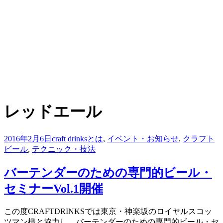
:
タグ
レッドエール
投
2016年2月6日
craft drinksとは
,
イベント・お知らせ
,
クラフト
稿
ビール
,
テクニック・技法
日:
バーテンダーのための専門的ビール・
セミナーVol.1開催
投稿者
この度CRAFTDRINKSでは東京・神楽坂のロイヤルスコッ
master
ツマン様と協力し、バーテンダーのための専門的ビール・セ