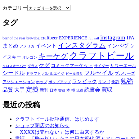
カテゴリー
タグ
instagram
IPA
craftbeer
EXPERIENCE
beer of the year
brewdog
full sail
インスタグラム
まとめ
イベント
インベヴ
ウ
アメリカ
クラフトビール
キーケグ
イスキー
オレゴン
ケグ
コミックマーケット
サワーエール
サイダー
グラス
クロスオーバー
フルセイル
シードル
ブルワーズ
ドラフト
バレルエイジ
ビール祭り
勉強
ランビック
アソシエーション
リンゴ
免許
ホップ
ポップアップ
定義
品質
大手
買収
読書会
新刊
日本
本
樽
書籍
流通
最近の投稿
クラフトビール批評通信、はじめます
ショップ閉店のお知らせ
「XXXXは売れない」は何に由来するか
書評 「酔っ払い」たちの日本近代 酒とアルコールの