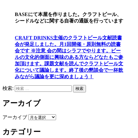
BASEにて本屋を作りました。クラフトビール、
シードルなどに関する自著の通販を行っています
CRAFT DRINKS主催のクラフトビール文献読書
会が発足しました。
月1回開催・原則無料の読書
会です ※注意 会の間はシラフでやります
。
ビー
ルの文化的側面に興味のある方ならどなたもご参
加頂けます
。
課題文献を読んでクラフトビール文
化について議論します
。
終了後の懇談会で一杯飲
みながら議論を更に深めましょう！
検索:
検索
アーカイブ
アーカイブ
カテゴリー