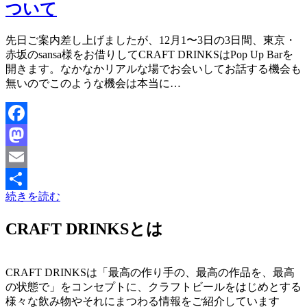
ついて
投稿者
先日ご案内差し上げましたが、12月1〜3日の3日間、東京・
master
赤坂のsansa様をお借りしてCRAFT DRINKSはPop Up Barを
開きます。なかなかリアルな場でお会いしてお話する機会も
無いのでこのような機会は本当に…
Facebook
Mastodon
Email
続きを読む
共
有
CRAFT DRINKSとは
CRAFT DRINKSは「最高の作り手の、最高の作品を、最高
の状態で」をコンセプトに、クラフトビールをはじめとする
様々な飲み物やそれにまつわる情報をご紹介しています