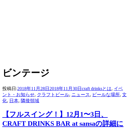
:
タグ
ビンテージ
投稿日:
2018年11月28日
2018年11月30日
craft drinksとは
,
イベ
ント・お知らせ
,
クラフトビール
,
ニュース
,
ビールな場所
,
文
化
,
日本
,
隣接領域
【フルスイング！】12月1〜3日、
CRAFT DRINKS BAR at sansaの詳細に