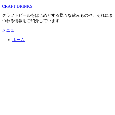
コ
CRAFT DRINKS
ン
クラフトビールをはじめとする様々な飲みものや、それにま
テ
つわる情報をご紹介しています
ン
ツ
メニュー
へ
移
ホーム
動
す
る