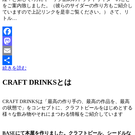
をご案内致しました。（彼らのサイダーの作り方もご紹介し
ていますので上記リンクを是非ご覧ください。） さて、リ
トル…
Facebook
Mastodon
Email
続きを読む
共
有
CRAFT DRINKSとは
CRAFT DRINKSは「最高の作り手の、最高の作品を、最高
の状態で」をコンセプトに、クラフトビールをはじめとする
様々な飲み物やそれにまつわる情報をご紹介しています
BASEにて本屋を作りました。クラフトビール、シードルな