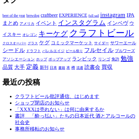
タグ
リ
ー
instagram
IPA
craftbeer
EXPERIENCE
beer of the year
brewdog
full sail
インスタグラム
まとめ
イベント
インベヴ
ウ
アメリカ
クラフトビール
キーケグ
イスキー
オレゴン
ケグ
コミックマーケット
サワーエール
サイダー
グラス
クロスオーバー
フルセイル
シードル
ブルワーズ
ドラフト
バレルエイジ
ビール祭り
勉強
ランビック
アソシエーション
リンゴ
免許
ホップ
ポップアップ
定義
品質
大手
買収
読書会
新刊
日本
本
樽
書籍
流通
最近の投稿
クラフトビール批評通信、はじめます
ショップ閉店のお知らせ
「XXXXは売れない」は何に由来するか
書評 「酔っ払い」たちの日本近代 酒とアルコールの
社会史
事務所移転のお知らせ