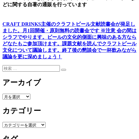
どに関する自著の通販を行っています
CRAFT DRINKS主催のクラフトビール文献読書会が発足し
ました。
月1回開催・原則無料の読書会です ※注意 会の間は
シラフでやります
。
ビールの文化的側面に興味のある方なら
どなたもご参加頂けます
。
課題文献を読んでクラフトビール
文化について議論します
。
終了後の懇談会で一杯飲みながら
議論を更に深めましょう！
検
検
索:
索
アーカイブ
ア
ー
カテゴリー
カ
イ
ブ
カ
テ
ゴ