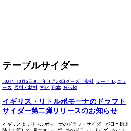
:
タグ
テーブルサイダー
投
2021年10月6日
2021年10月28日
グッズ・機材
,
シードル
,
ニュ
稿
ース
,
原料・材料
,
文化
,
日本
,
食べ物
日:
イギリス・リトルポモーナのドラフト
サイダー第二弾リリースのお知らせ
投稿者
イギリスよりリトルポモーナのドラフトサイダーが日本初上
master
陸！と第して7月にキーケグ詰めのドラフトサイダーのこと