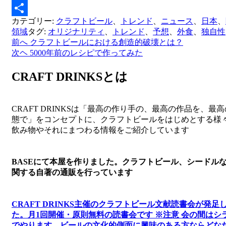
Email
カテゴリー:
クラフトビール
、
トレンド
、
ニュース
、
日本
、
共
領域
タグ:
オリジナリティ
、
トレンド
、
予想
、
外食
、
独自性
有
前へ
クラフトビールにおける創造的破壊とは？
投
次ヘ
5000年前のレシピで作ってみた
稿
CRAFT DRINKSとは
ナ
ビ
ゲ
CRAFT DRINKSは「最高の作り手の、最高の作品を、最
態で」をコンセプトに、クラフトビールをはじめとする様
ー
飲み物やそれにまつわる情報をご紹介しています
シ
ョ
BASEにて本屋を作りました。クラフトビール、シードル
ン
関する自著の通販を行っています
CRAFT DRINKS主催のクラフトビール文献読書会が発足
た。
月1回開催・原則無料の読書会です ※注意 会の間はシ
でやります
。
ビールの文化的側面に興味のある方ならどな