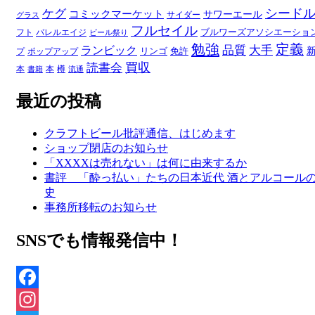
シード
ケグ
コミックマーケット
サワーエール
サイダー
グラス
フルセイル
ブルワーズアソシエーショ
フト
バレルエイジ
ビール祭り
勉強
定義
品質
大手
ランビック
リンゴ
免許
プ
ポップアップ
買収
読書会
本
本
樽
書籍
流通
最近の投稿
クラフトビール批評通信、はじめます
ショップ閉店のお知らせ
「XXXXは売れない」は何に由来するか
書評 「酔っ払い」たちの日本近代 酒とアルコール
史
事務所移転のお知らせ
SNSでも情報発信中！
Facebook