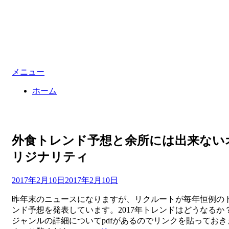
メニュー
ホーム
外食トレンド予想と余所には出来ない
リジナリティ
投
投稿者
2017年2月10日
master
2017年2月10日
稿
昨年末のニュースになりますが、リクルートが毎年恒例の
日:
ンド予想を発表しています。2017年トレンドはどうなるか
ジャンルの詳細についてpdfがあるのでリンクを貼っておき