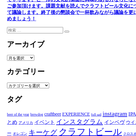
ご参加頂けます
。
課題文献を読んでクラフトビール文化に
て議論します
。
終了後の懇談会で一杯飲みながら議論を更
めましょう！
検
検
索:
索
アーカイブ
ア
ー
カテゴリー
カ
イ
ブ
カ
テ
タグ
ゴ
リ
ー
instagram
IPA
craftbeer
EXPERIENCE
beer of the year
brewdog
full sail
インスタグラム
とめ
イベント
インベヴ
ウイ
アメリカ
クラフトビール
キーケグ
ー
オレゴン
クロス