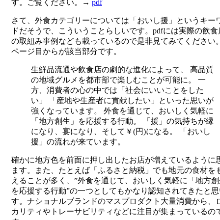
す。ご覧ください。→
pdf
さて、外食カテゴリーについては「おいし援」というキー
ドだそうで、こういうことらしいです。pdfには実際の飲食
の取組み事例なども載っているので是非見てみてください。
ページ目からが該当部分です。
生鮮品流通や飲食店の劇的な進化によって、 高品質
の地域グルメを都市部で楽しむことが可能に。 一
方、消費者の心の中では「社会にいいことをした
い」 「産地や生産者に貢献したい」といった思いが
強くなっています。 外食を通じて、おいしく気軽に
「地方創生」を応援する行動。 「援」の気持ちが縁
になり、宴になり、そして￥(円)になる。 「おいし
援」の流れが来ています。
確かに地方色を前面に押し出したお店が増えているように
ます。また、たとえば「ふるさと納税」でも地元の食材を
えることが多く、”外食を通じて、おいしく気軽に「地方創
を応援する行動”の一つとしてもかなり認知されてきたと思
す。ナショナルブランドのマスプロダクト大量消費から、
カリティやトレーサビリティなどに注目が集まっているの