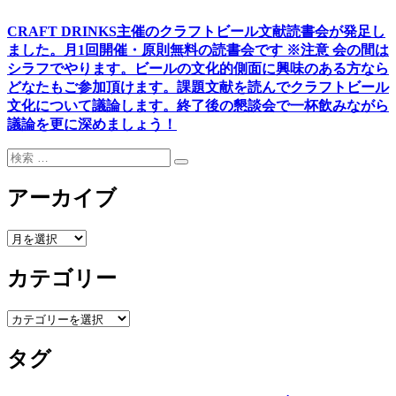
CRAFT DRINKS主催のクラフトビール文献読書会が発足し
ました。
月1回開催・原則無料の読書会です ※注意 会の間は
シラフでやります
。
ビールの文化的側面に興味のある方なら
どなたもご参加頂けます
。
課題文献を読んでクラフトビール
文化について議論します
。
終了後の懇談会で一杯飲みながら
議論を更に深めましょう！
検
検
索:
索
アーカイブ
ア
ー
カテゴリー
カ
イ
ブ
カ
テ
タグ
ゴ
リ
ー