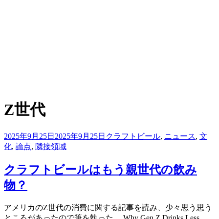
:
タグ
Z世代
投
2025年9月25日
2025年9月25日
クラフトビール
,
ニュース
,
文
稿
化
,
論点
,
隣接領域
日:
クラフトビールはもう親世代の飲み
物？
投稿者
アメリカのZ世代の消費に関する記事を読み、少々思う思う
master
ところがあったので筆を執った。 Why Gen Z Drinks Less