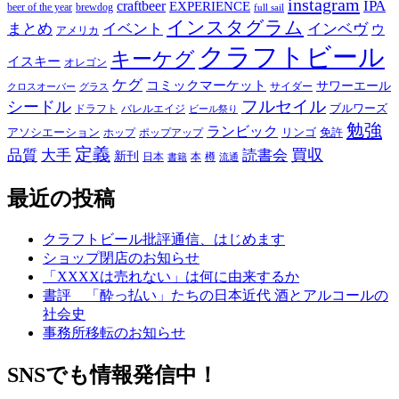
instagram
IPA
craftbeer
EXPERIENCE
beer of the year
brewdog
full sail
インスタグラム
まとめ
イベント
インベヴ
ウ
アメリカ
クラフトビール
キーケグ
イスキー
オレゴン
ケグ
コミックマーケット
サワーエール
サイダー
グラス
クロスオーバー
フルセイル
シードル
ブルワーズ
ドラフト
バレルエイジ
ビール祭り
勉強
ランビック
アソシエーション
リンゴ
免許
ホップ
ポップアップ
定義
品質
大手
買収
読書会
新刊
日本
本
樽
書籍
流通
最近の投稿
クラフトビール批評通信、はじめます
ショップ閉店のお知らせ
「XXXXは売れない」は何に由来するか
書評 「酔っ払い」たちの日本近代 酒とアルコールの
社会史
事務所移転のお知らせ
SNSでも情報発信中！