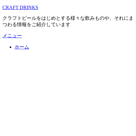
コ
CRAFT DRINKS
ン
クラフトビールをはじめとする様々な飲みものや、それにま
テ
つわる情報をご紹介しています
ン
ツ
メニュー
へ
移
ホーム
動
す
る