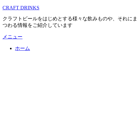
コ
CRAFT DRINKS
ン
クラフトビールをはじめとする様々な飲みものや、それにま
テ
つわる情報をご紹介しています
ン
ツ
メニュー
へ
移
ホーム
動
す
る