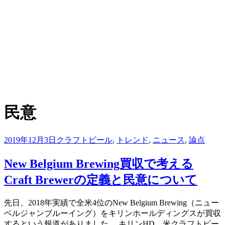
:
タグ
民意
投
2019年12月3日
クラフトビール
,
トレンド
,
ニュース
,
論点
稿
日:
New Belgium Brewing買収で考える
Craft Brewerの定義と民意について
投稿者
先日、2018年実績で全米4位のNew Belgium Brewing（ニュー
master
ベルジャンブルーイング）をキリンホールディングスが買収
するという報道がありました。 キリンHD、米クラフトビー