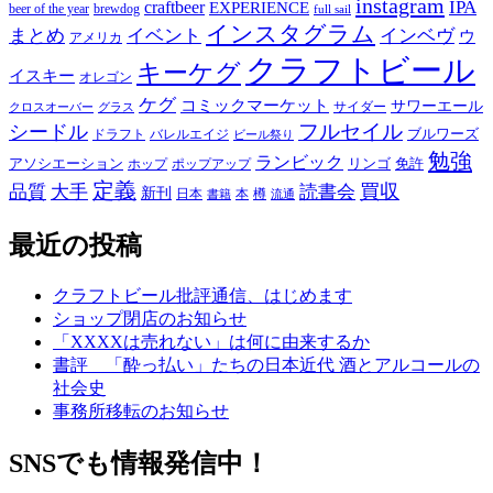
instagram
IPA
craftbeer
EXPERIENCE
beer of the year
brewdog
full sail
インスタグラム
まとめ
イベント
インベヴ
ウ
アメリカ
クラフトビール
キーケグ
イスキー
オレゴン
ケグ
コミックマーケット
サワーエール
サイダー
グラス
クロスオーバー
フルセイル
シードル
ブルワーズ
ドラフト
バレルエイジ
ビール祭り
勉強
ランビック
アソシエーション
リンゴ
免許
ホップ
ポップアップ
定義
品質
大手
買収
読書会
新刊
日本
本
樽
書籍
流通
最近の投稿
クラフトビール批評通信、はじめます
ショップ閉店のお知らせ
「XXXXは売れない」は何に由来するか
書評 「酔っ払い」たちの日本近代 酒とアルコールの
社会史
事務所移転のお知らせ
SNSでも情報発信中！