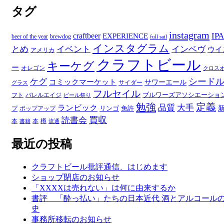
タグ
ゴ
リ
ー
instagram
IPA
craftbeer
EXPERIENCE
beer of the year
brewdog
full sail
インスタグラム
とめ
イベント
インベヴ
ウイ
アメリカ
クラフトビール
キーケグ
ー
オレゴン
クロス
シード
ケグ
コミックマーケット
サワーエール
サイダー
グラス
フルセイル
ブルワーズアソシエーショ
フト
バレルエイジ
ビール祭り
勉強
定義
品質
大手
ランビック
リンゴ
免許
プ
ポップアップ
買収
読書会
本
本
樽
書籍
流通
最近の投稿
クラフトビール批評通信、はじめます
ショップ閉店のお知らせ
「XXXXは売れない」は何に由来するか
書評 「酔っ払い」たちの日本近代 酒とアルコール
史
事務所移転のお知らせ