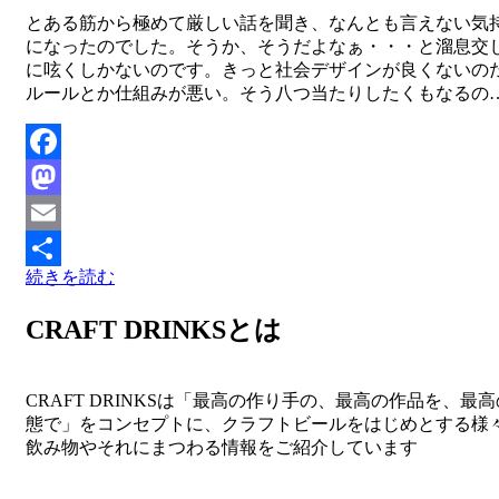
投稿者
とある筋から極めて厳しい話を聞き、なんとも言えない気
master
になったのでした。そうか、そうだよなぁ・・・と溜息交
に呟くしかないのです。きっと社会デザインが良くないの
ルールとか仕組みが悪い。そう八つ当たりしたくもなるの
Facebook
Mastodon
Email
続きを読む
共
有
CRAFT DRINKSとは
CRAFT DRINKSは「最高の作り手の、最高の作品を、最
態で」をコンセプトに、クラフトビールをはじめとする様
飲み物やそれにまつわる情報をご紹介しています