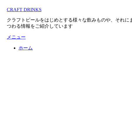
コ
CRAFT DRINKS
ン
テ
クラフトビールをはじめとする様々な飲みものや、それに
ン
つわる情報をご紹介しています
ツ
へ
メニュー
移
ホーム
動
す
る