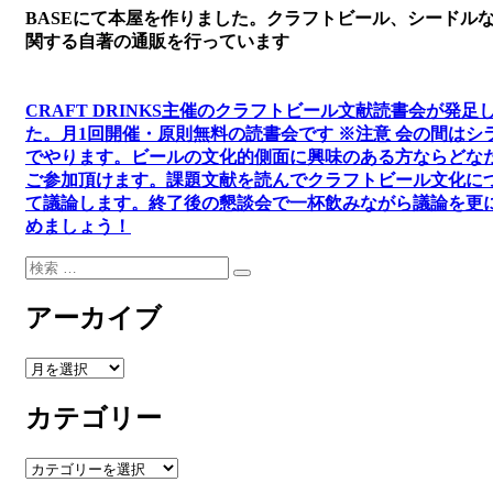
BASEにて本屋を作りました。クラフトビール、シードル
関する自著の通販を行っています
CRAFT DRINKS主催のクラフトビール文献読書会が発足
た。
月1回開催・原則無料の読書会です ※注意 会の間はシ
でやります
。
ビールの文化的側面に興味のある方ならどな
ご参加頂けます
。
課題文献を読んでクラフトビール文化に
て議論します
。
終了後の懇談会で一杯飲みながら議論を更
めましょう！
検
検
索:
索
アーカイブ
ア
ー
カテゴリー
カ
イ
ブ
カ
テ