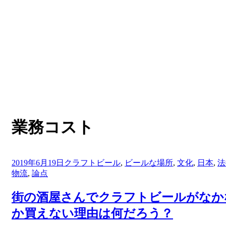
:
タグ
業務コスト
投
2019年6月19日
クラフトビール
,
ビールな場所
,
文化
,
日本
,
法
稿
物流
,
論点
日:
街の酒屋さんでクラフトビールがなか
か買えない理由は何だろう？