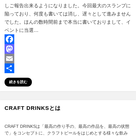
しご報告出来るようになりました。今回最大のスランプに
陥っており、何度も書いては消し、遅々として進みません
でした。ほんの数時間前まで本当に書いておりまして、イ
ベントに当選…
F
a
M
c
a
E
e
s
m
共
続きを読む
b
t
a
有
o
o
i
o
d
l
CRAFT DRINKSとは
k
o
n
CRAFT DRINKSは「最高の作り手の、最高の作品を、最高の状態
で」をコンセプトに、クラフトビールをはじめとする様々な飲み