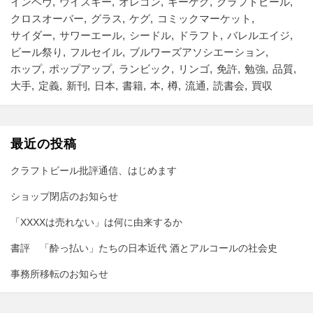
インベヴ
ウイスキー
オレゴン
キーケグ
クラフトビール
クロスオーバー
グラス
ケグ
コミックマーケット
サイダー
サワーエール
シードル
ドラフト
バレルエイジ
ビール祭り
フルセイル
ブルワーズアソシエーション
ホップ
ポップアップ
ランビック
リンゴ
免許
勉強
品質
大手
定義
新刊
日本
書籍
本
樽
流通
読書会
買収
最近の投稿
クラフトビール批評通信、はじめます
ショップ閉店のお知らせ
「XXXXは売れない」は何に由来するか
書評 「酔っ払い」たちの日本近代 酒とアルコールの社会史
事務所移転のお知らせ