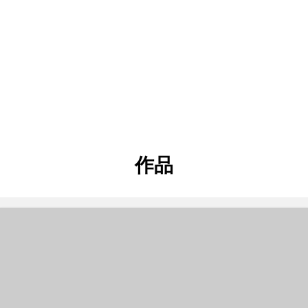
タグ
:
作品