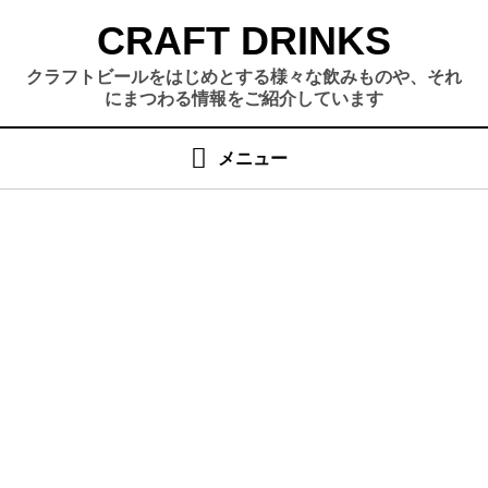
コ
CRAFT DRINKS
ン
テ
クラフトビールをはじめとする様々な飲みものや、それ
ン
にまつわる情報をご紹介しています
ツ
へ
メニュー
移
動
す
る