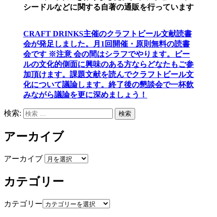
シードルなどに関する自著の通販を行っています
CRAFT DRINKS主催のクラフトビール文献読書
会が発足しました。
月1回開催・原則無料の読書
会です ※注意 会の間はシラフでやります
。
ビー
ルの文化的側面に興味のある方ならどなたもご参
加頂けます
。
課題文献を読んでクラフトビール文
化について議論します
。
終了後の懇談会で一杯飲
みながら議論を更に深めましょう！
検索:
検索
アーカイブ
アーカイブ
カテゴリー
カテゴリー