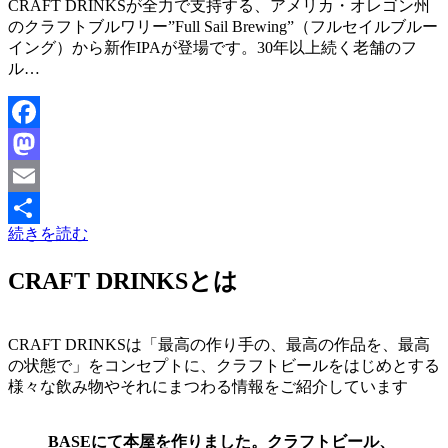
投稿者
CRAFT DRINKSが全力で支持する、アメリカ・オレゴン州
master
のクラフトブルワリー”Full Sail Brewing”（フルセイルブルー
イング）から新作IPAが登場です。30年以上続く老舗のフ
ル…
Facebook
Mastodon
Email
続きを読む
共
有
CRAFT DRINKSとは
CRAFT DRINKSは「最高の作り手の、最高の作品を、最高
の状態で」をコンセプトに、クラフトビールをはじめとする
様々な飲み物やそれにまつわる情報をご紹介しています
BASEにて本屋を作りました。クラフトビール、