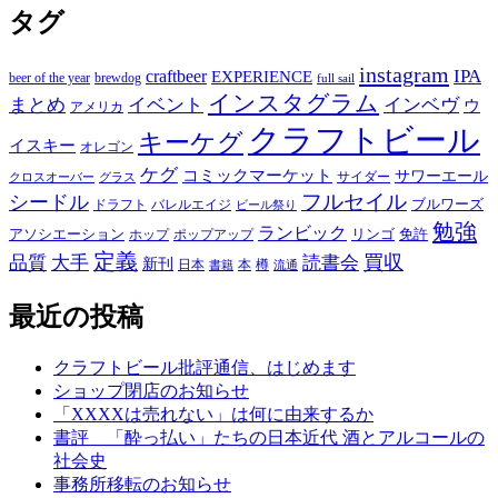
タグ
instagram
IPA
craftbeer
EXPERIENCE
beer of the year
brewdog
full sail
インスタグラム
まとめ
イベント
インベヴ
ウ
アメリカ
クラフトビール
キーケグ
イスキー
オレゴン
ケグ
コミックマーケット
サワーエール
サイダー
グラス
クロスオーバー
フルセイル
シードル
ブルワーズ
ドラフト
バレルエイジ
ビール祭り
勉強
ランビック
アソシエーション
リンゴ
免許
ホップ
ポップアップ
定義
品質
大手
買収
読書会
新刊
日本
本
樽
書籍
流通
最近の投稿
クラフトビール批評通信、はじめます
ショップ閉店のお知らせ
「XXXXは売れない」は何に由来するか
書評 「酔っ払い」たちの日本近代 酒とアルコールの
社会史
事務所移転のお知らせ