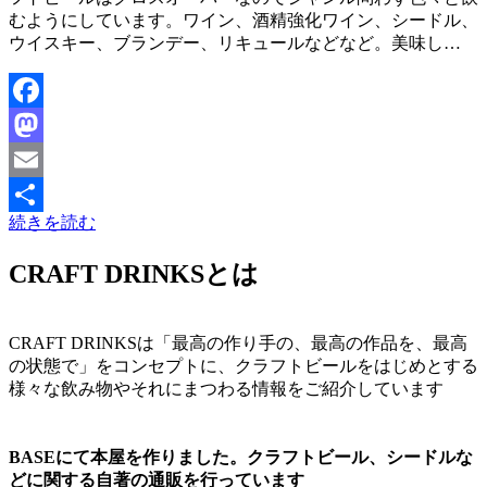
むようにしています。ワイン、酒精強化ワイン、シードル、
ウイスキー、ブランデー、リキュールなどなど。美味し…
Facebook
Mastodon
Email
続きを読む
共
有
CRAFT DRINKSとは
CRAFT DRINKSは「最高の作り手の、最高の作品を、最高
の状態で」をコンセプトに、クラフトビールをはじめとする
様々な飲み物やそれにまつわる情報をご紹介しています
BASEにて本屋を作りました。クラフトビール、シードルな
どに関する自著の通販を行っています