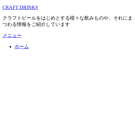
コ
CRAFT DRINKS
ン
クラフトビールをはじめとする様々な飲みものや、それにま
テ
つわる情報をご紹介しています
ン
ツ
メニュー
へ
移
ホーム
動
す
る