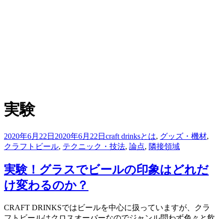
:
タグ
実験
投
2020年6月22日
2020年6月22日
craft drinksとは
,
グッズ・機材
,
稿
クラフトビール
,
テクニック・技法
,
論点
,
隣接領域
日:
実験！グラスでビールの印象はどれだ
け変わるのか？
投稿者
CRAFT DRINKSではビールを中心に扱っていますが、クラ
master
フトビールはクロスオーバーなのでジャンル問わず色々と飲