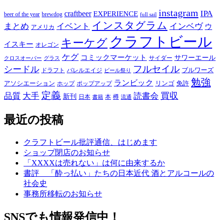
ー
instagram
IPA
craftbeer
EXPERIENCE
beer of the year
brewdog
full sail
インスタグラム
まとめ
イベント
インベヴ
ウ
アメリカ
クラフトビール
キーケグ
イスキー
オレゴン
ケグ
コミックマーケット
サワーエール
サイダー
グラス
クロスオーバー
フルセイル
シードル
ブルワーズ
ドラフト
バレルエイジ
ビール祭り
勉強
ランビック
アソシエーション
リンゴ
免許
ホップ
ポップアップ
定義
品質
大手
買収
読書会
新刊
日本
本
樽
書籍
流通
最近の投稿
クラフトビール批評通信、はじめます
ショップ閉店のお知らせ
「XXXXは売れない」は何に由来するか
書評 「酔っ払い」たちの日本近代 酒とアルコールの
社会史
事務所移転のお知らせ
SNSでも情報発信中！