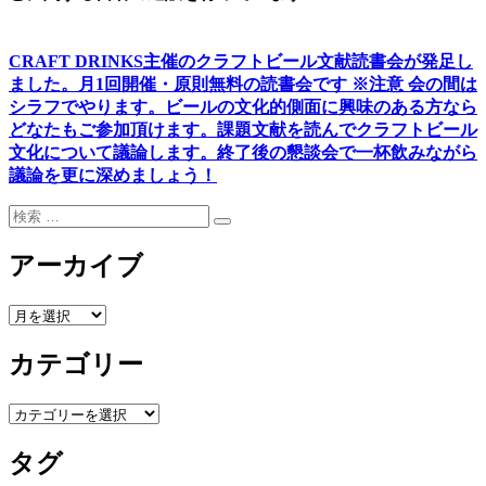
CRAFT DRINKS主催のクラフトビール文献読書会が発足し
ました。
月1回開催・原則無料の読書会です ※注意 会の間は
シラフでやります
。
ビールの文化的側面に興味のある方なら
どなたもご参加頂けます
。
課題文献を読んでクラフトビール
文化について議論します
。
終了後の懇談会で一杯飲みながら
議論を更に深めましょう！
検
検
索:
索
アーカイブ
ア
ー
カテゴリー
カ
イ
ブ
カ
テ
タグ
ゴ
リ