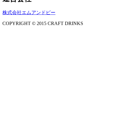
株式会社エムアンドピー
COPYRIGHT © 2015 CRAFT DRINKS
Amphibious Theme by
TemplatePocket
⋅
Powered by
WordPress