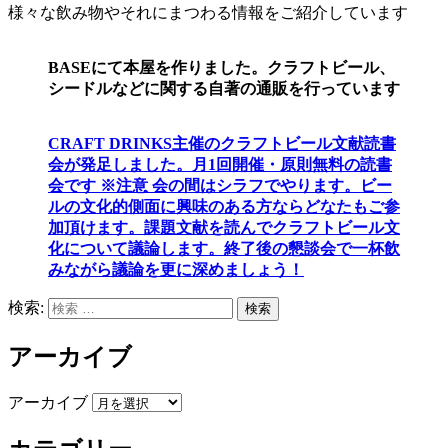
様々な飲み物やそれにまつわる情報をご紹介しています
BASEにて本屋を作りました。クラフトビール、
シードルなどに関する自著の通販を行っています
CRAFT DRINKS主催のクラフトビール文献読書
会が発足しました。
月1回開催・原則無料の読書
会です ※注意 会の間はシラフでやります
。
ビー
ルの文化的側面に興味のある方ならどなたもご参
加頂けます
。
課題文献を読んでクラフトビール文
化について議論します
。
終了後の懇談会で一杯飲
みながら議論を更に深めましょう！
検索:
検索
アーカイブ
アーカイブ