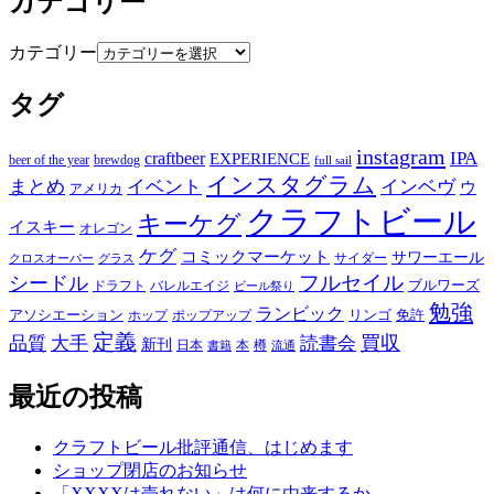
カテゴリー
カテゴリー
タグ
instagram
IPA
craftbeer
EXPERIENCE
beer of the year
brewdog
full sail
インスタグラム
まとめ
イベント
インベヴ
ウ
アメリカ
クラフトビール
キーケグ
イスキー
オレゴン
ケグ
コミックマーケット
サワーエール
サイダー
グラス
クロスオーバー
フルセイル
シードル
ブルワーズ
ドラフト
バレルエイジ
ビール祭り
勉強
ランビック
アソシエーション
リンゴ
免許
ホップ
ポップアップ
定義
品質
大手
買収
読書会
新刊
日本
本
樽
書籍
流通
最近の投稿
クラフトビール批評通信、はじめます
ショップ閉店のお知らせ
「XXXXは売れない」は何に由来するか