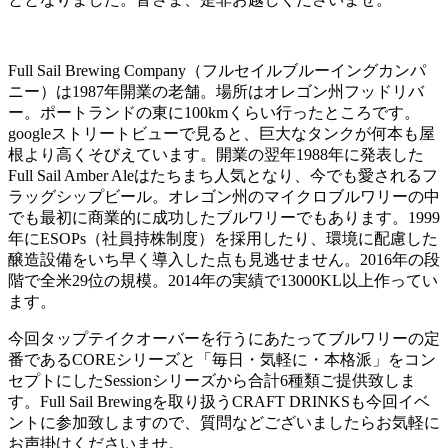
Full Sail Brewing Company（フルセイルブルーイングカンパ
ニー）は1987年開業の老舗。場所はオレゴン州フッドリバ
ー。ポートランドの東に100kmくらい行ったところです。
googleストリートビューで見ると、巨大なタンクが何本も屋
根より高くそびえています。開業の翌年1988年に発表した
Full Sail Amber Aleはたちまち人気となり、今でも愛されるフ
ラッグシップビール。オレゴン州のマイクロブルワリーの中
でも最初に商業的に成功したブルワリーでもあります。1999
年にESOPs（社員持株制度）を採用したり、環境に配慮した
醸造設備をいち早く導入した点も見逃せません。2016年の段
階で全米29位の規模。2014年の実績で13000KL以上作ってい
ます。
今回タップテイクオーバーを行うにあたってブルワリーの定
番であるCOREシリーズと「毎日・気軽に・本格派」をコン
セプトにしたSessionシリーズから合計6種類ご提供致しま
す。Full Sail Brewingを取り扱うCRAFT DRINKSも今回イベ
ントに参加致しますので、質問などございましたらお気軽に
お声掛けくださいませ。