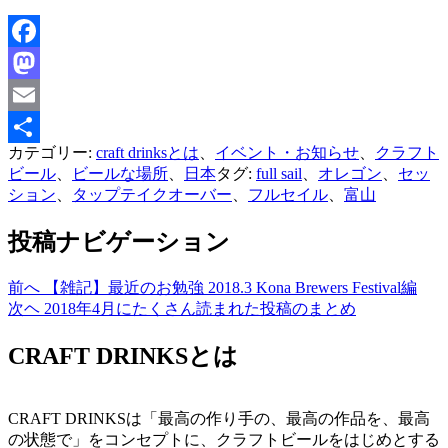
Facebook
Mastodon
Email
カテゴリー:
craft drinksとは
、
イベント・お知らせ
、
クラフト
共
ビール
、
ビールな場所
、
日本
タグ:
full sail
、
オレゴン
、
セッ
有
ション
、
タップテイクオーバー
、
フルセイル
、
富山
投稿ナビゲーション
前へ
【雑記】最近のお勉強 2018.3 Kona Brewers Festival編
次ヘ
2018年4月にたくさん読まれた投稿のまとめ
CRAFT DRINKSとは
CRAFT DRINKSは「最高の作り手の、最高の作品を、最高
の状態で」をコンセプトに、クラフトビールをはじめとする