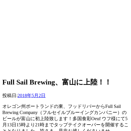
Full Sail Brewing、富山に上陸！！
投稿者
投稿日:
master
2018年5月2日
オレゴン州ポートランドの東、フッドリバーからFull Sail
Brewing Company（フルセイルブルーイングカンパニー）の
ビールが富山に初上陸致します！多国食彩Oeuf ウフ様にて5
月13日15時より21時までタップテイクオーバーを開催するこ
ととなりました。皆さま、是非お越しくださいませ。