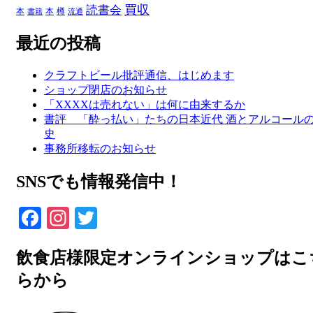
買収
読書会
本
本
樽
書籍
流通
最近の投稿
クラフトビール批評通信、はじめます
ショップ閉店のお知らせ
「XXXXは売れない」は何に由来するか
書評 「酔っ払い」たちの日本近代 酒とアルコール
史
事務所移転のお知らせ
SNSでも情報発信中！
Facebook
Instagram
Twitter
飲食店様限定オンラインショップはこ
らから