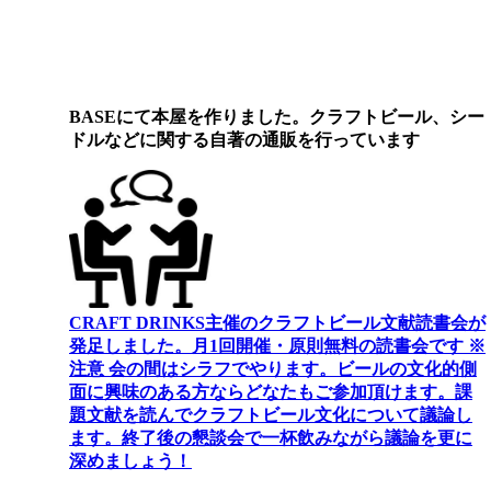
BASEにて本屋を作りました。クラフトビール、シー
ドルなどに関する自著の通販を行っています
CRAFT DRINKS主催のクラフトビール文献読書会が
発足しました。
月1回開催・原則無料の読書会です ※
注意 会の間はシラフでやります
。
ビールの文化的側
面に興味のある方ならどなたもご参加頂けます
。
課
題文献を読んでクラフトビール文化について議論し
ます
。
終了後の懇談会で一杯飲みながら議論を更に
深めましょう！