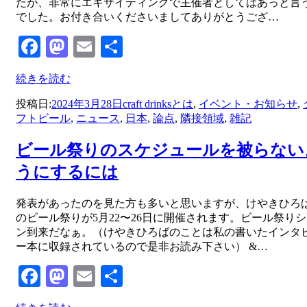
たが、非常にエキサイティングで主催者としてはあっと言
でした。お付き合いくださいましてありがとうござ…
Facebook
Mastodon
Email
共
有
続きを読む
投稿日:
2024年3月28日
craft drinksとは
,
イベント・お知らせ
,
フトビール
,
ニュース
,
日本
,
論点
,
隣接領域
,
雑記
ビール祭りのスケジュールを被らない
うにするには
投稿者
発表があったのを見た方も多いと思いますが、けやきひろ
master
のビール祭りが5月22〜26日に開催されます。ビール祭り
ン到来だなぁ。（けやきひろばのことは私の書いたインタ
ー本に収録されているので是非お読み下さい） &…
Facebook
Mastodon
Email
共
有