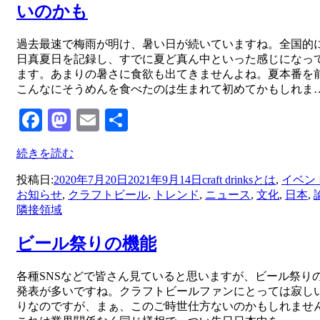
いのかも
投稿者
過去最速で梅雨が明け、暑い日が続いていますね。全国的
master
日真夏日を記録し、すでに夏ど真ん中といった感じになっ
ます。あまりの暑さに食欲も出てきませんよね。夏本番を
こんなにそうめんを食べたのは生まれて初めてかもしれま
Facebook
Mastodon
Email
共
有
続きを読む
投稿日:
2020年7月20日
2021年9月14日
craft drinksとは
,
イベン
お知らせ
,
クラフトビール
,
トレンド
,
ニュース
,
文化
,
日本
,
隣接領域
ビール祭りの機能
投稿者
各種SNSなどで皆さん見ていると思いますが、ビール祭り
master
発表が多いですね。クラフトビールファンにとっては寂し
りなのですが、まぁ、このご時世仕方ないのかもしれませ