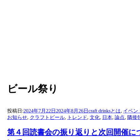
:
タグ
ビール祭り
投稿日:
2024年7月22日
2024年8月26日
craft drinksとは
,
イベン
お知らせ
,
クラフトビール
,
トレンド
,
文化
,
日本
,
論点
,
隣接
第４回読書会の振り返りと次回開催に