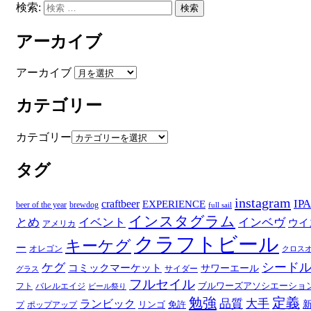
検索:
検索
アーカイブ
アーカイブ
カテゴリー
カテゴリー
タグ
instagram
IPA
craftbeer
EXPERIENCE
beer of the year
brewdog
full sail
インスタグラム
とめ
イベント
インベヴ
ウイ
アメリカ
クラフトビール
キーケグ
ー
オレゴン
クロス
シード
ケグ
コミックマーケット
サワーエール
サイダー
グラス
フルセイル
ブルワーズアソシエーショ
フト
バレルエイジ
ビール祭り
勉強
定義
品質
大手
ランビック
リンゴ
免許
プ
ポップアップ