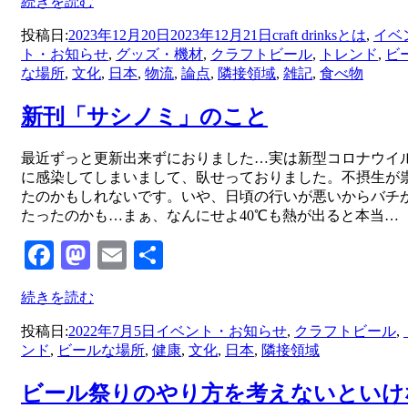
続きを読む
投稿日:
2023年12月20日
2023年12月21日
craft drinksとは
,
イベ
ト・お知らせ
,
グッズ・機材
,
クラフトビール
,
トレンド
,
ビ
な場所
,
文化
,
日本
,
物流
,
論点
,
隣接領域
,
雑記
,
食べ物
新刊「サシノミ」のこと
投稿者
最近ずっと更新出来ずにおりました…実は新型コロナウイ
master
に感染してしまいまして、臥せっておりました。不摂生が
たのかもしれないです。いや、日頃の行いが悪いからバチ
たったのかも…まぁ、なんにせよ40℃も熱が出ると本当…
Facebook
Mastodon
Email
共
有
続きを読む
投稿日:
2022年7月5日
イベント・お知らせ
,
クラフトビール
,
ンド
,
ビールな場所
,
健康
,
文化
,
日本
,
隣接領域
ビール祭りのやり方を考えないといけ