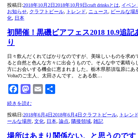
投稿日:
2018年10月2日
2018年10月9日
craft drinksとは
,
イベン
お知らせ
,
クラフトビール
,
トレンド
,
ニュース
,
ビールな場
化
,
日本
初開催！黒磯ビアフェス2018 10.9追記
り
投稿者
日々飲んだくれてばかりなのですが、美味しいものを求め
master
ると自然と色んな方々に出会うもので。そんな中で素晴ら
方にお会いする機会に恵まれました。栃木県那須塩原にあるB
Voltaのご主人、太田さんです。 とある飲…
Facebook
Mastodon
Email
共
有
続きを読む
投稿日:
2018年6月4日
2018年6月4日
クラフトビール
,
トレン
ールな場所
,
文化
,
日本
,
論点
,
隣接領域
,
雑記
場所はあまり関係ない、と思うのです