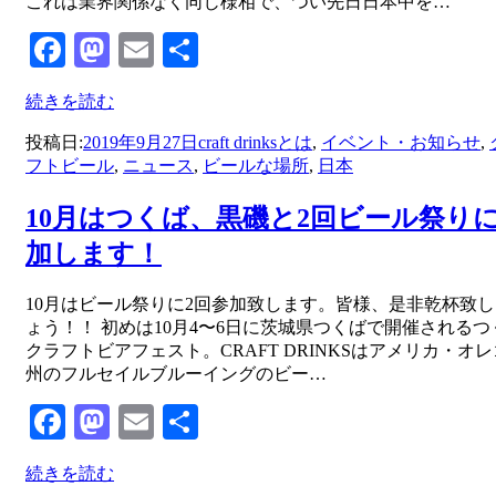
これは業界関係なく同じ様相で、つい先日日本中を…
Facebook
Mastodon
Email
共
有
続きを読む
投稿日:
2019年9月27日
craft drinksとは
,
イベント・お知らせ
,
フトビール
,
ニュース
,
ビールな場所
,
日本
10月はつくば、黒磯と2回ビール祭り
加します！
投稿者
10月はビール祭りに2回参加致します。皆様、是非乾杯致
master
ょう！！ 初めは10月4〜6日に茨城県つくばで開催されるつ
クラフトビアフェスト。CRAFT DRINKSはアメリカ・オ
州のフルセイルブルーイングのビー…
Facebook
Mastodon
Email
共
有
続きを読む