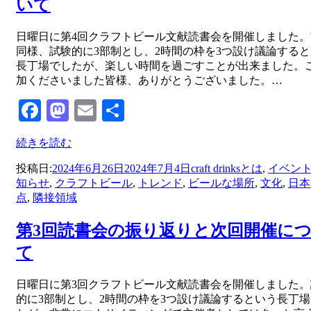
いて
投稿者
日曜日に第4回クラフトビール文献読書会を開催しました。
master
同様、試験的に3部制とし、2時間の枠を3つ設け議論する
長丁場でしたが、楽しい時間を過ごすことが出来ました。
加くださいました皆様、ありがとうございました。…
Facebook
Mastodon
Email
共
有
続きを読む
投稿日:
2024年6月26日
2024年7月4日
craft drinksとは
,
イベン
知らせ
,
クラフトビール
,
トレンド
,
ビールな場所
,
文化
,
日本
点
,
隣接領域
第3回読書会の振り返りと次回開催に
て
投稿者
日曜日に第3回クラフトビール文献読書会を開催しました。
master
的に3部制とし、2時間の枠を3つ設け議論するという長丁