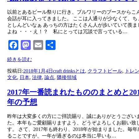
投稿者
以前とあるビール祭りに行き、ブルワリーのブースからこ
master
会話が耳に入ってきました。 ここは人通りが少なくて、ち
としんどいなぁ あっちの方はたくさん人が歩いていて羨ま
よね ・・・え！？ 私にとっては冗談で言っている…
Facebook
Mastodon
Email
共
有
続きを読む
投稿日:
2018年1月4日
craft drinksとは
,
クラフトビール
,
トレ
文化
,
日本
,
法律
,
論点
,
隣接領域
2017年一番読まれたもののまとめと201
年の予想
投稿者
昨年は大変多くの方にご拝読賜り、誠にありがとうござい
master
た。本年もご愛顧賜りますよう、どうぞよろしくお願い致
す。 さて、2017年も終わり、2018年が始まりました。毎年
ることですが、一年が過ぎるのは本当に早いも…