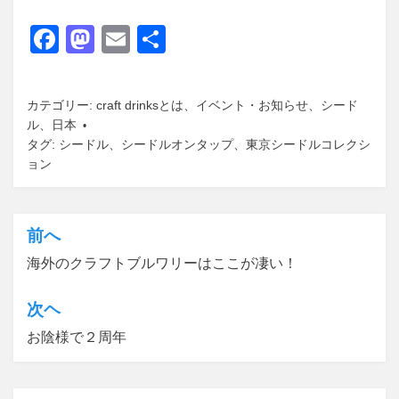
F
M
E
共
a
a
m
有
c
st
ail
カテゴリー:
craft drinksとは
、
イベント・お知らせ
、
シード
e
o
ル
、
日本
タグ:
b
シードル
d
、
シードルオンタップ
、
東京シードルコレクシ
ョン
o
o
o
n
k
前へ
投
海外のクラフトブルワリーはここが凄い！
稿
ナ
次ヘ
ビ
お陰様で２周年
ゲ
ー