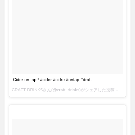
Cider on tap!! #cider #cidre #ontap #draft
CRAFT DRINKSさん(@craft_drinks)がシェアした投稿 –
2017 7