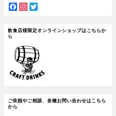
F
In
T
a
st
wi
c
a
tt
e
gr
er
飲食店様限定オンラインショップはこちらか
ら
b
a
o
m
o
k
ご依頼やご相談、各種お問い合わせはこちら
から