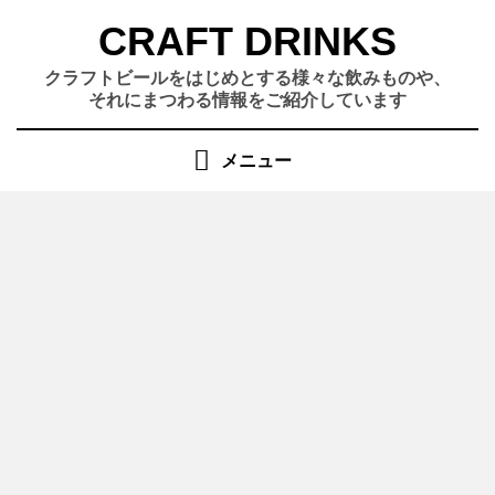
コ
CRAFT DRINKS
ン
テ
クラフトビールをはじめとする様々な飲みものや、
ン
それにまつわる情報をご紹介しています
ツ
へ
メニュー
移
動
す
る