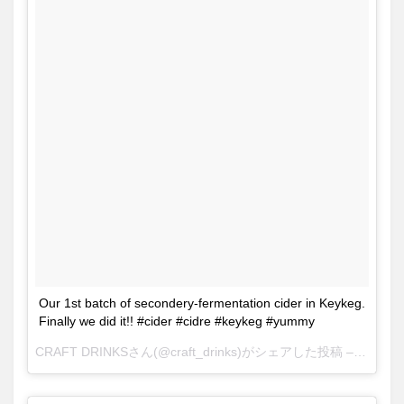
Our 1st batch of secondery-fermentation cider in Keykeg.
Finally we did it!! #cider #cidre #keykeg #yummy
CRAFT DRINKSさん(@craft_drinks)がシェアした投稿 –
2017 7