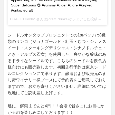
Super delicious 😋 #yummy #cider #cidre #keykeg
#ontap #draft
CRAFT DRINKSさん(@craft_drinks)がシェアした投稿 –
2017 7
シードルオンタッププロジェクトでの1stバッチは8種
類のリンゴ（ジョナゴールド・紅玉・むつ・シナノス
イート・スターキングデリシャス・シナノドルチェ・
とき・アルプス乙女）を使用した、爽やかな酸味のあ
るドライなシードルです。こちらのシードルを飲食店
様向けにも販売致します。初回先行予約は東京シード
ルコレクションにて承ります。醸造および販売元のま
し野ワイナリー様ブースにて予約表をご用意しており
ますので、お立ち寄りくださいませ。詳細については
現地にてご説明差し上げます。
遂に、解禁まであと4日！！会場で皆さまにお目にか
かるのを楽しみにしております！！