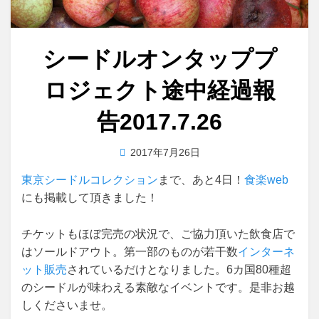
シードルオンタッププ
ロジェクト途中経過報
告2017.7.26
投
投稿者
2017年7月26日
master
稿
東京シードルコレクション
まで、あと4日！
食楽web
日:
にも掲載して頂きました！
チケットもほぼ完売の状況で、ご協力頂いた飲食店で
はソールドアウト。第一部のものが若干数
インターネ
ット販売
されているだけとなりました。6カ国80種超
のシードルが味わえる素敵なイベントです。是非お越
しくださいませ。