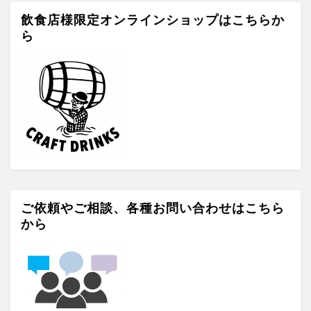
e
s
w
飲食店様限定オンラインショップはこちらか
b
t
i
ら
o
a
t
o
g
t
k
r
e
a
r
m
ご依頼やご相談、各種お問い合わせはこちら
から