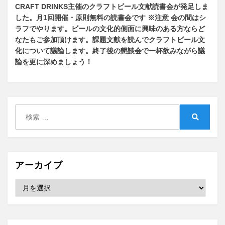
CRAFT DRINKS主催のクラフトビール文献読書会が発足しま
した。
月1回開催・原則無料の読書会です ※注意 会の間はシ
ラフでやります
。
ビールの文化的側面に興味のある方ならど
なたもご参加頂けます
。
課題文献を読んでクラフトビール文
化について議論します
。
終了後の懇談会で一杯飲みながら議
論を更に深めましょう！
検
索:
検
索
アーカイブ
ア
ー
カ
イ