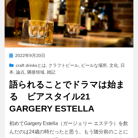
投
2022年9月20日
稿
craft drinksとは
,
クラフトビール
,
ビールな場所
,
文化
,
日
日:
本
,
論点
,
隣接領域
,
雑記
語られることでドラマは始ま
る ビアスタイル21
GARGERY ESTELLA
投稿者
master
初めてGargery Estella（ガージェリー エステラ）を飲
んだのは24歳の時だったと思う。もう随分前のことに