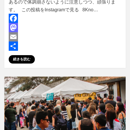
あるので体調崩さないように注意しつつ、頑張りま
す。 この投稿をInstagramで見る 8Kno…
F
a
M
c
a
E
e
s
m
共
続きを読む
b
t
a
有
o
o
i
o
d
l
k
o
n