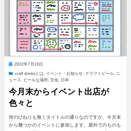
投
2022年7月19日
稿
craft drinksとは
,
イベント・お知らせ
,
クラフトビール
,
ニ
日:
ュース
,
ビールな場所
,
文化
,
日本
今月末からイベント出店が
色々と
投稿者
master
何のひねりも無くタイトルの通りなのですが、今月末
から幾つかのイベントに参加します。屋外でのものも