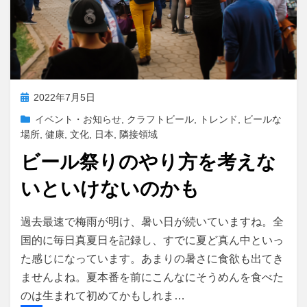
投
2022年7月5日
稿
イベント・お知らせ
,
クラフトビール
,
トレンド
,
ビールな
日:
場所
,
健康
,
文化
,
日本
,
隣接領域
ビール祭りのやり方を考えな
いといけないのかも
投稿者
master
過去最速で梅雨が明け、暑い日が続いていますね。全
国的に毎日真夏日を記録し、すでに夏ど真ん中といっ
た感じになっています。あまりの暑さに食欲も出てき
ませんよね。夏本番を前にこんなにそうめんを食べた
のは生まれて初めてかもしれま…