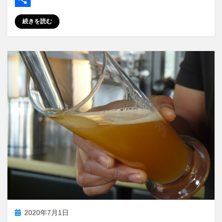
e
s
m
共
続きを読む
b
t
a
有
o
o
i
o
d
l
k
o
n
投
2020年7月1日