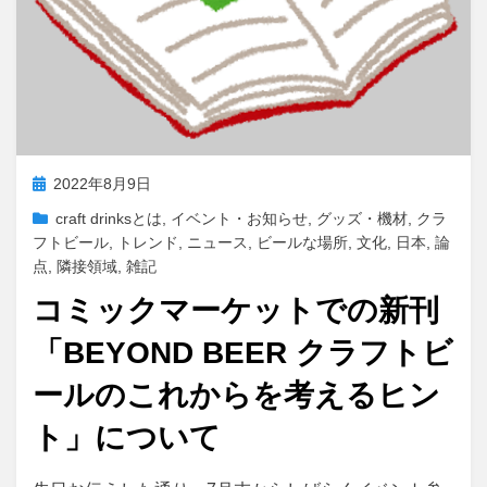
投
2022年8月9日
稿
craft drinksとは
,
イベント・お知らせ
,
グッズ・機材
,
クラ
日:
フトビール
,
トレンド
,
ニュース
,
ビールな場所
,
文化
,
日本
,
論
点
,
隣接領域
,
雑記
コミックマーケットでの新刊
「BEYOND BEER クラフトビ
ールのこれからを考えるヒン
ト」について
投稿者
master