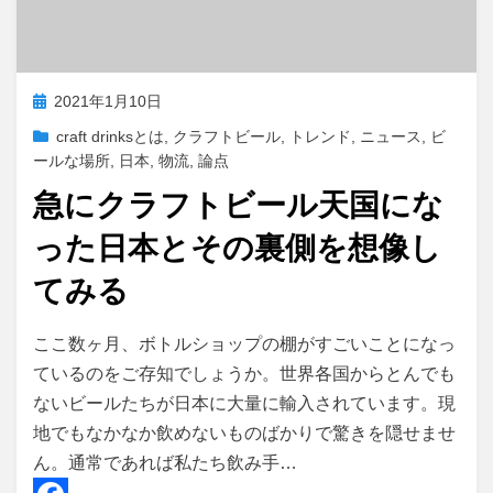
投
2021年1月10日
稿
craft drinksとは
,
クラフトビール
,
トレンド
,
ニュース
,
ビ
日:
ールな場所
,
日本
,
物流
,
論点
急にクラフトビール天国にな
った日本とその裏側を想像し
てみる
投稿者
master
ここ数ヶ月、ボトルショップの棚がすごいことになっ
ているのをご存知でしょうか。世界各国からとんでも
ないビールたちが日本に大量に輸入されています。現
地でもなかなか飲めないものばかりで驚きを隠せませ
ん。通常であれば私たち飲み手…