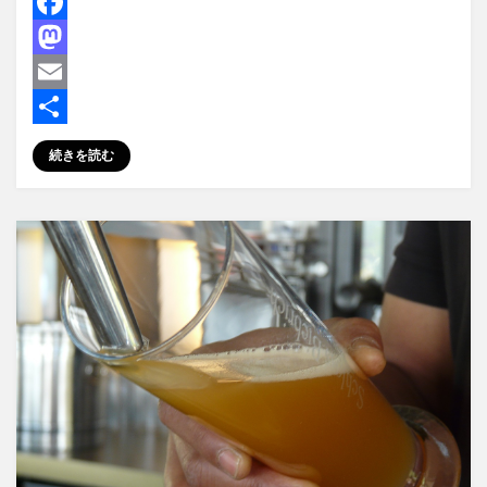
F
a
M
c
a
E
e
s
m
共
続きを読む
b
t
a
有
o
o
i
o
d
l
k
o
n