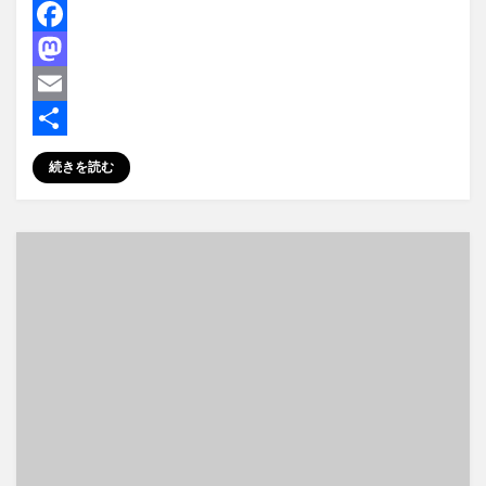
F
a
M
c
a
E
e
s
m
共
続きを読む
b
t
a
有
o
o
i
o
d
l
k
o
n