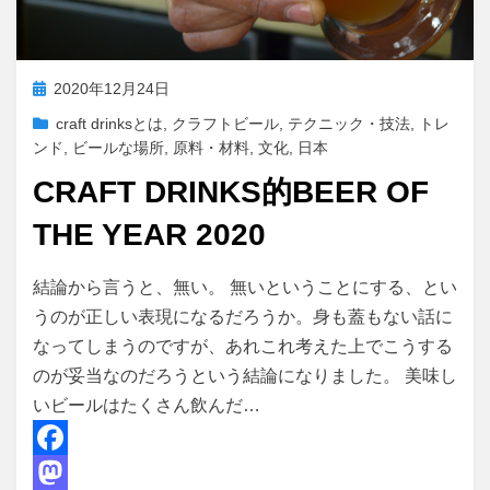
投
2020年12月24日
稿
craft drinksとは
,
クラフトビール
,
テクニック・技法
,
トレ
日:
ンド
,
ビールな場所
,
原料・材料
,
文化
,
日本
CRAFT DRINKS的BEER OF
THE YEAR 2020
投稿者
master
結論から言うと、無い。 無いということにする、とい
うのが正しい表現になるだろうか。身も蓋もない話に
なってしまうのですが、あれこれ考えた上でこうする
のが妥当なのだろうという結論になりました。 美味し
いビールはたくさん飲んだ…
F