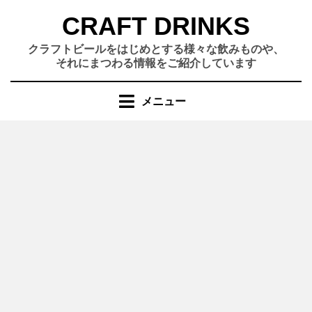
コ
CRAFT DRINKS
ン
テ
クラフトビールをはじめとする様々な飲みものや、
ン
それにまつわる情報をご紹介しています
ツ
へ
メニュー
移
動
す
る