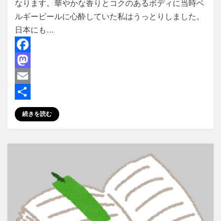
なります。華やかな香りとコクのあるボディに当時ベ
ルギービールに心酔していた私はうっとりしました。
日本にも…
F
a
M
c
a
E
e
s
m
共
続きを読む
b
t
a
有
o
o
i
o
d
l
k
o
n