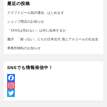
最近の投稿
クラフトビール批評通信、はじめます
ショップ閉店のお知らせ
「XXXXは売れない」は何に由来するか
書評 「酔っ払い」たちの日本近代 酒とアルコールの社会史
事務所移転のお知らせ
SNSでも情報発信中！
F
a
I
c
n
T