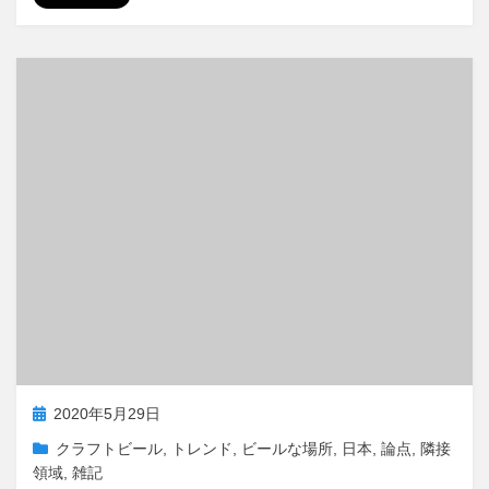
b
t
a
有
o
o
i
o
d
l
k
o
n
投
2020年5月29日
稿
クラフトビール
,
トレンド
,
ビールな場所
,
日本
,
論点
,
隣接
日:
領域
,
雑記