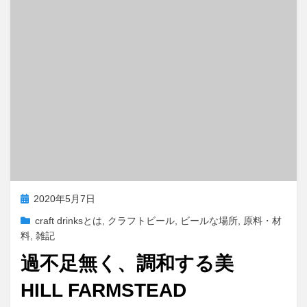
k
o
n
投
2020年5月7日
稿
craft drinksとは
,
クラフトビール
,
ビールな場所
,
原料・材
日:
料
,
雑記
過不足無く、調和する美
HILL FARMSTEAD