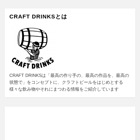
稿
k
o
ペ
ジ
ジ
ジ
ジ
ペ
ナ
n
ー
ー
CRAFT DRINKSとは
ビ
ジ
ジ
へ
へ
ゲ
ー
シ
ョ
ン
CRAFT DRINKSは「最高の作り手の、最高の作品を、最高の
状態で」をコンセプトに、クラフトビールをはじめとする
様々な飲み物やそれにまつわる情報をご紹介しています