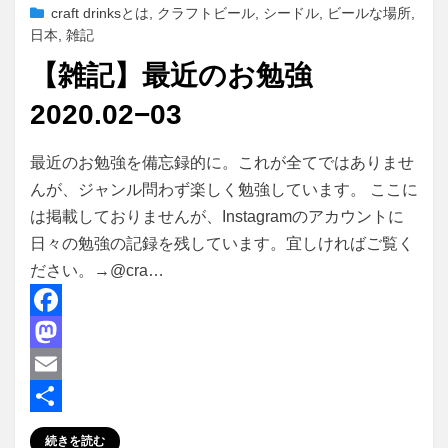
稿
craft drinksとは
,
クラフトビール
,
シードル
,
ビールな場所
,
日:
日本
,
雑記
【雑記】最近のお勉強
2020.02−03
投稿者
master
最近のお勉強を備忘録的に。これが全てではありませ
んが、ジャンル問わず楽しく勉強しています。 ここに
は掲載しておりませんが、Instagramのアカウントに
日々の勉強の記録を残しています。宜しければご覧く
ださい。→@cra…
F
a
M
c
a
E
e
s
m
共
続きを読む