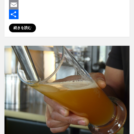
a
M
c
a
E
e
s
m
共
続きを読む
b
t
a
有
o
o
i
o
d
l
k
o
n