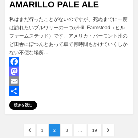
AMARILLO PALE ALE
投稿者
master
私はまだ行ったことがないのですが、死ぬまでに一度
は訪れたいブルワリーの一つがHill Farmstead（ヒル
ファームステッド）です。アメリカ・バーモント州の
ど田舎にぽつんとあって車で何時間もかけていくしか
ない不便な場所…
F
a
M
c
a
E
e
s
m
共
続きを読む
b
t
a
有
o
o
i
投
前
ペ
ペ
ペ
ペ
次
o
d
l
1
2
3
…
19
の
ー
ー
ー
ー
の