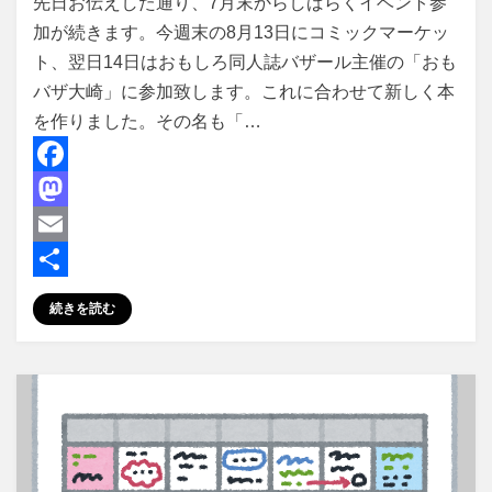
先日お伝えした通り、7月末からしばらくイベント参
加が続きます。今週末の8月13日にコミックマーケッ
ト、翌日14日はおもしろ同人誌バザール主催の「おも
バザ大崎」に参加致します。これに合わせて新しく本
を作りました。その名も「…
F
a
M
c
a
E
e
s
m
共
続きを読む
b
t
a
有
o
o
i
o
d
l
k
o
n