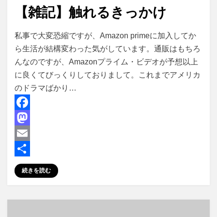
【雑記】触れるきっかけ
投稿者
master
私事で大変恐縮ですが、Amazon primeに加入してか
ら生活が結構変わった気がしています。通販はもちろ
んなのですが、Amazonプライム・ビデオが予想以上
に良くてびっくりしておりまして。これまでアメリカ
のドラマばかり…
F
a
M
c
a
E
e
s
m
共
続きを読む
b
t
a
有
o
o
i
o
d
l