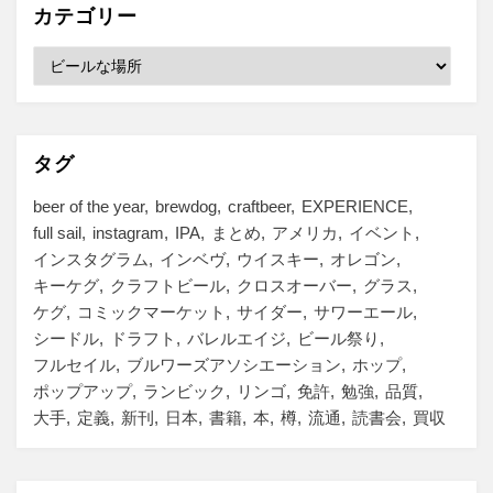
ブ
カテゴリー
カ
テ
ゴ
リ
ー
タグ
beer of the year
brewdog
craftbeer
EXPERIENCE
full sail
instagram
IPA
まとめ
アメリカ
イベント
インスタグラム
インベヴ
ウイスキー
オレゴン
キーケグ
クラフトビール
クロスオーバー
グラス
ケグ
コミックマーケット
サイダー
サワーエール
シードル
ドラフト
バレルエイジ
ビール祭り
フルセイル
ブルワーズアソシエーション
ホップ
ポップアップ
ランビック
リンゴ
免許
勉強
品質
大手
定義
新刊
日本
書籍
本
樽
流通
読書会
買収