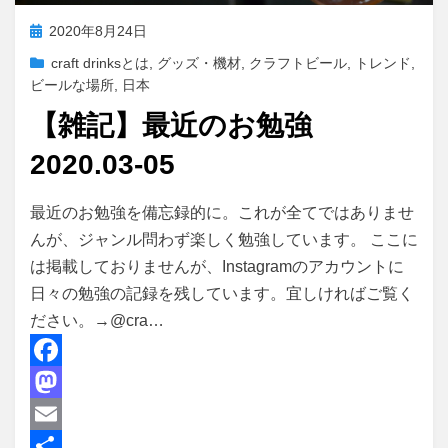
投
2020年8月24日
稿
craft drinksとは
,
グッズ・機材
,
クラフトビール
,
トレンド
,
日:
ビールな場所
,
日本
【雑記】最近のお勉強
2020.03-05
投稿者
master
最近のお勉強を備忘録的に。これが全てではありませ
んが、ジャンル問わず楽しく勉強しています。 ここに
は掲載しておりませんが、Instagramのアカウントに
日々の勉強の記録を残しています。宜しければご覧く
ださい。→@cra…
F
a
M
c
a
E