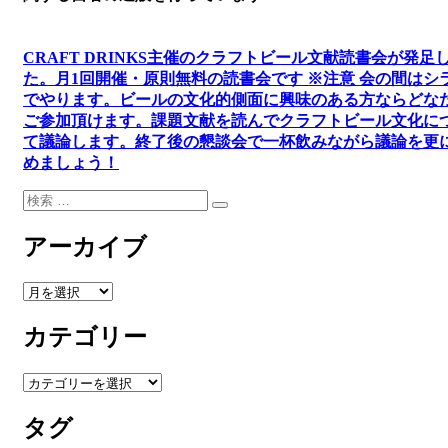
CRAFT DRINKS主催のクラフトビール文献読書会が発足
た。
月1回開催・原則無料の読書会です ※注意 会の間はシ
でやります
。
ビールの文化的側面に興味のある方ならどな
ご参加頂けます
。
課題文献を読んでクラフトビール文化に
て議論します
。
終了後の懇談会で一杯飲みながら議論を更
めましょう！
検
検
索:
索
アーカイブ
ア
ー
カテゴリー
カ
イ
ブ
カ
テ
タグ
ゴ
リ