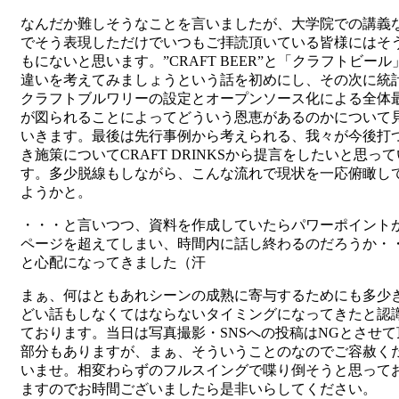
なんだか難しそうなことを言いましたが、大学院での講義
でそう表現しただけでいつもご拝読頂いている皆様にはそ
もにないと思います。”CRAFT BEER”と「クラフトビール
違いを考えてみましょうという話を初めにし、その次に統
クラフトブルワリーの設定とオープンソース化による全体
が図られることによってどういう恩恵があるのかについて
いきます。最後は先行事例から考えられる、我々が今後打
き施策についてCRAFT DRINKSから提言をしたいと思っ
す。多少脱線もしながら、こんな流れで現状を一応俯瞰し
ようかと。
・・・と言いつつ、資料を作成していたらパワーポイントが
ページを超えてしまい、時間内に話し終わるのだろうか・
と心配になってきました（汗
まぁ、何はともあれシーンの成熟に寄与するためにも多少
どい話もしなくてはならないタイミングになってきたと認
ております。当日は写真撮影・SNSへの投稿はNGとさせて
部分もありますが、まぁ、そういうことのなのでご容赦く
いませ。相変わらずのフルスイングで喋り倒そうと思って
ますのでお時間ございましたら是非いらしてください。