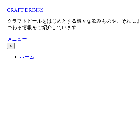
コ
CRAFT DRINKS
ン
テ
クラフトビールをはじめとする様々な飲みものや、それに
ン
つわる情報をご紹介しています
ツ
へ
メニュー
移
×
動
ホーム
す
る