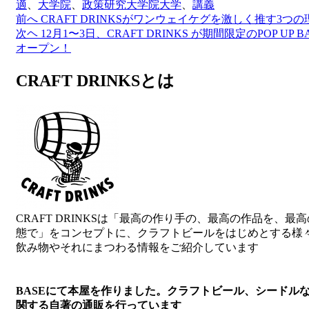
適
、
大学院
、
政策研究大学院大学
、
講義
前へ
CRAFT DRINKSがワンウェイケグを激しく推す3つの
投
次ヘ
12月1〜3日、CRAFT DRINKS が期間限定のPOP UP B
稿
オープン！
ナ
CRAFT DRINKSとは
ビ
ゲ
ー
シ
ョ
ン
CRAFT DRINKSは「最高の作り手の、最高の作品を、最
態で」をコンセプトに、クラフトビールをはじめとする様
飲み物やそれにまつわる情報をご紹介しています
BASEにて本屋を作りました。クラフトビール、シードル
関する自著の通販を行っています