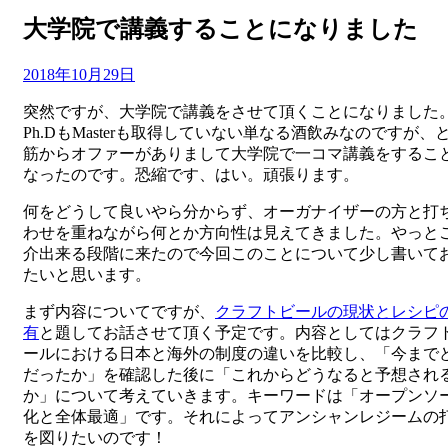
大学院で講義することになりました
投
投稿者
2018年10月29日
master
稿
突然ですが、大学院で講義をさせて頂くことになりました
日:
Ph.DもMasterも取得していない単なる酒飲みなのですが、
筋からオファーがありまして大学院で一コマ講義をするこ
なったのです。恐縮です、はい。頑張ります。
何をどうして良いやら分からず、オーガナイザーの方と打
わせを重ねながら何とか方向性は見えてきました。やっと
介出来る段階に来たので今回このことについて少し書いて
たいと思います。
まず内容についてですが、
クラフトビールの現状とレシピ
有
と題してお話させて頂く予定です。内容としてはクラフ
ールにおける日本と海外の制度の違いを比較し、「今まで
だったか」を確認した後に「これからどうなると予想され
か」について考えていきます。キーワードは「オープンソ
化と全体最適」です。それによってアンシャンレジームの
を図りたいのです！