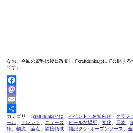
なお、今回の資料は後日改変してcraftdrinks.jpにて公開す
です。
Facebook
Mastodon
Email
カテゴリー:
craft drinksとは
、
イベント・お知らせ
、
クラフ
共
ール
、
トレンド
、
ニュース
、
ビールな場所
、
文化
、
日本
、
有
律
、
物流
、
論点
、
隣接領域
、
雑記
タグ:
オープンソース
、
全