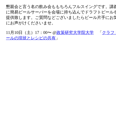
懇親会と言う名の飲み会ももちろんフルスイングです。講
に簡易ビールサーバーを会場に持ち込んでドラフトビール
提供致します。ご質問などございましたらビール片手にお
にお声がけくださいませ。
11月10日（土）17：00〜 @
政策研究大学院大学
「
クラフ
ールの現状とレシピの共有
」