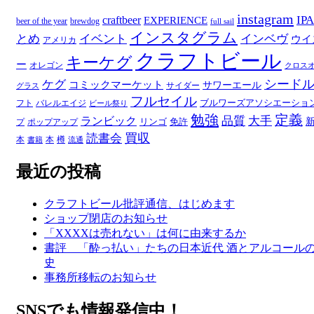
ー
instagram
IPA
craftbeer
EXPERIENCE
beer of the year
brewdog
full sail
インスタグラム
とめ
イベント
インベヴ
ウイ
アメリカ
クラフトビール
キーケグ
ー
オレゴン
クロス
シード
ケグ
コミックマーケット
サワーエール
サイダー
グラス
フルセイル
ブルワーズアソシエーショ
フト
バレルエイジ
ビール祭り
勉強
定義
品質
大手
ランビック
リンゴ
免許
プ
ポップアップ
買収
読書会
本
本
樽
書籍
流通
最近の投稿
クラフトビール批評通信、はじめます
ショップ閉店のお知らせ
「XXXXは売れない」は何に由来するか
書評 「酔っ払い」たちの日本近代 酒とアルコール
史
事務所移転のお知らせ
SNSでも情報発信中！