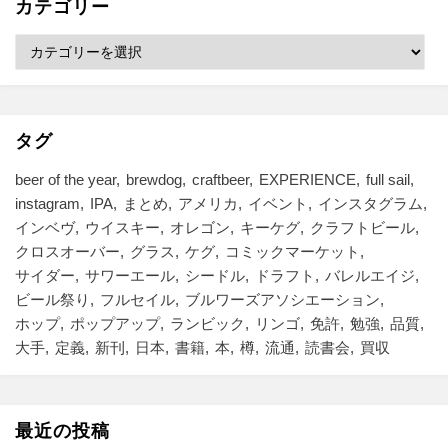
カテゴリー
カ
テ
ゴ
リ
ー
タグ
beer of the year
brewdog
craftbeer
EXPERIENCE
full sail
instagram
IPA
まとめ
アメリカ
イベント
インスタグラム
インベヴ
ウイスキー
オレゴン
キーケグ
クラフトビール
クロスオーバー
グラス
ケグ
コミックマーケット
サイダー
サワーエール
シードル
ドラフト
バレルエイジ
ビール祭り
フルセイル
ブルワーズアソシエーション
ホップ
ポップアップ
ランビック
リンゴ
免許
勉強
品質
大手
定義
新刊
日本
書籍
本
樽
流通
読書会
買収
最近の投稿