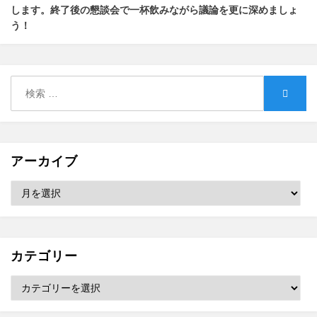
します
。
終了後の懇談会で一杯飲みながら議論を更に深めましょ
う！
検
検
索:
索
アーカイブ
ア
ー
カ
イ
ブ
カテゴリー
カ
テ
ゴ