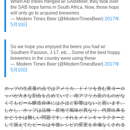
When AB InBev merged w/ SABMiller, they took over
the SAB hops farms in South Africa. Now, those hops
will only go to acquired breweries
— Modern Times Beer (@ModernTimesBeer)
2017年
5月10日
So we hope you enjoyed the beers you had w/
Southern Passion, J-17, etc…Some of the best hoppy
breweries in the country were using these
— Modern Times Beer (@ModernTimesBeer)
2017年
5月10日
ホップの生産量の点ではアメリカ、ドイツを含む東ヨーロ
ッパが大きな割合を占めていて、南アフリカ産のものがな
くてもビール醸造自体にはさほど影響はないと思います。
しかし、ホップは品種・産地で風味が異なり、代替出来る
かどうかは難しい問題です。それをメインキャラクターと
して据えてたビールは今後レシピの変更を余儀なくされる