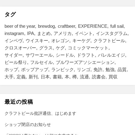
リ
ー
タグ
beer of the year
brewdog
craftbeer
EXPERIENCE
full sail
instagram
IPA
まとめ
アメリカ
イベント
インスタグラム
インベヴ
ウイスキー
オレゴン
キーケグ
クラフトビール
クロスオーバー
グラス
ケグ
コミックマーケット
サイダー
サワーエール
シードル
ドラフト
バレルエイジ
ビール祭り
フルセイル
ブルワーズアソシエーション
ホップ
ポップアップ
ランビック
リンゴ
免許
勉強
品質
大手
定義
新刊
日本
書籍
本
樽
流通
読書会
買収
最近の投稿
クラフトビール批評通信、はじめます
ショップ閉店のお知らせ