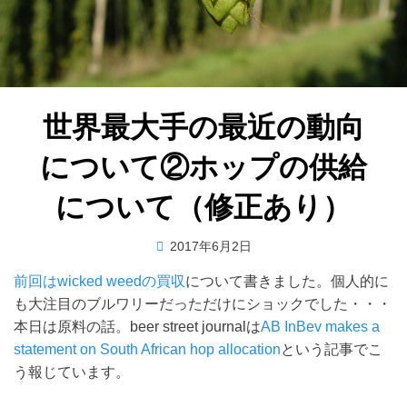
世界最大手の最近の動向
について②ホップの供給
について（修正あり）
投
投稿者
2017年6月2日
master
稿
前回はwicked weedの買収
について書きました。個人的に
日:
も大注目のブルワリーだっただけにショックでした・・・
本日は原料の話。beer street journalは
AB InBev makes a
statement on South African hop allocation
という記事でこ
う報じています。