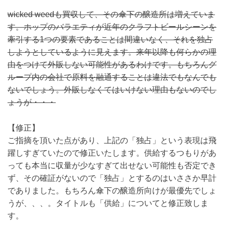
wicked weedも買収して、その傘下の醸造所は増えていま
す。ホップのバラエティが近年のクラフトビールシーンを
牽引する1つの要素であることは間違いなく、それを独占
しようとしているように見えます。来年以降も何らかの理
由をつけて外販しない可能性があるわけです。もちろんグ
ループ内の会社で原料を融通することは違法でもなんでも
ないでしょう。外販しなくてはいけない理由もないのでし
ょうが・・・
【修正】
ご指摘を頂いた点があり、上記の「独占」という表現は飛
躍しすぎていたので修正いたします。供給するつもりがあ
っても本当に収量が少なすぎて出せない可能性も否定でき
ず、その確証がないので「独占」とするのはいささか早計
でありました。もちろん傘下の醸造所向けが最優先でしょ
うが、、、。タイトルも「供給」についてと修正致しま
す。