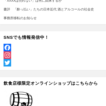
「XXXXは売れない」は何に由来するか
書評 「酔っ払い」たちの日本近代 酒とアルコールの社会史
事務所移転のお知らせ
SNSでも情報発信中！
F
a
I
c
n
T
e
s
w
飲食店様限定オンラインショップはこちらから
b
t
i
o
a
t
o
g
t