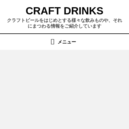
コ
CRAFT DRINKS
ン
テ
クラフトビールをはじめとする様々な飲みものや、それ
ン
にまつわる情報をご紹介しています
ツ
へ
メニュー
移
動
す
る