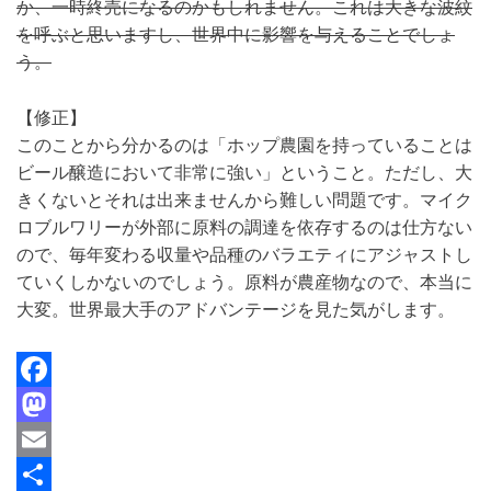
か、一時終売になるのかもしれません。これは大きな波紋
を呼ぶと思いますし、世界中に影響を与えることでしょ
う。
【修正】
このことから分かるのは「ホップ農園を持っていることは
ビール醸造において非常に強い」ということ。ただし、大
きくないとそれは出来ませんから難しい問題です。マイク
ロブルワリーが外部に原料の調達を依存するのは仕方ない
ので、毎年変わる収量や品種のバラエティにアジャストし
ていくしかないのでしょう。原料が農産物なので、本当に
大変。世界最大手のアドバンテージを見た気がします。
F
a
M
c
a
E