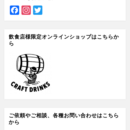
F
In
T
a
st
wi
c
a
tt
e
gr
er
飲食店様限定オンラインショップはこちらか
ら
b
a
o
m
o
k
ご依頼やご相談、各種お問い合わせはこちら
から