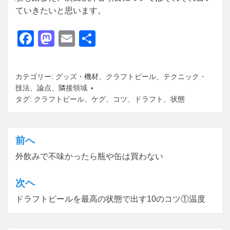
ていきたいと思います。
F
M
E
共
a
a
m
有
c
st
ail
カテゴリー:
グッズ・機材
、
クラフトビール
、
テクニック・
e
o
技法
、
論点
、
隣接領域
タグ:
b
クラフトビール
d
、
ケグ
、
コツ
、
ドラフト
、
状態
o
o
o
n
前へ
投
k
外飲みで不味かったら瓶や缶は買わない
稿
ナ
次ヘ
ビ
ドラフトビールを最高の状態で出す10のコツ①温度
ゲ
ー