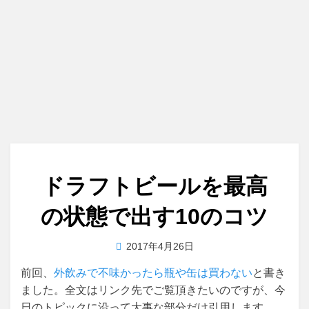
ドラフトビールを最高
の状態で出す10のコツ
投
投稿者
2017年4月26日
master
稿
前回、
外飲みで不味かったら瓶や缶は買わない
と書き
日:
ました。全文はリンク先でご覧頂きたいのですが、今
日のトピックに沿って大事な部分だけ引用します。