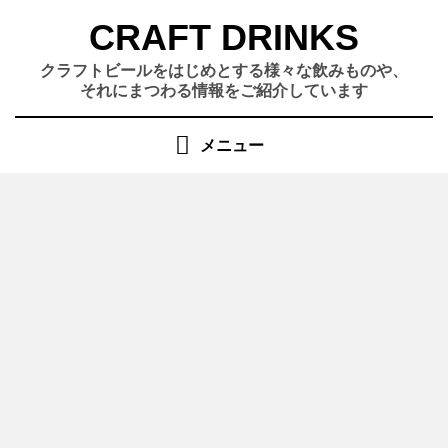
コ
CRAFT DRINKS
ン
テ
クラフトビールをはじめとする様々な飲みものや、
ン
それにまつわる情報をご紹介しています
ツ
へ
メニュー
移
動
す
る