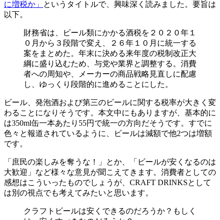
に増税か」
というタイトルで、興味深く読みました。要旨は
以下。
財務省は、ビール類にかかる酒税を２０２０年１
０月から３段階で変え、２６年１０月に統一する
案をまとめた。年末に決める来年度の税制改正大
綱に盛り込むため、与党や業界と調整する。消費
者への周知や、メーカーの商品戦略見直しに配慮
し、ゆっくり段階的に進めることにした。
ビール、発泡酒および第三のビールに関する税率が大きく変
わることになりそうです。本文中にもありますが、基本的に
は350ml缶一本あたり55円で統一の方向だそうです。すでに
色々と報道されているように、ビールは減額で他2つは増額
です。
「庶民の楽しみを奪うな！」とか、「ビールが安くなるのは
大歓迎」など様々な意見が聞こえてきます。消費者としての
感想はこういったものでしょうが、CRAFT DRINKSとして
は別の視点でも考えてみたいと思います。
クラフトビールは安くできるのだろうか？もしく