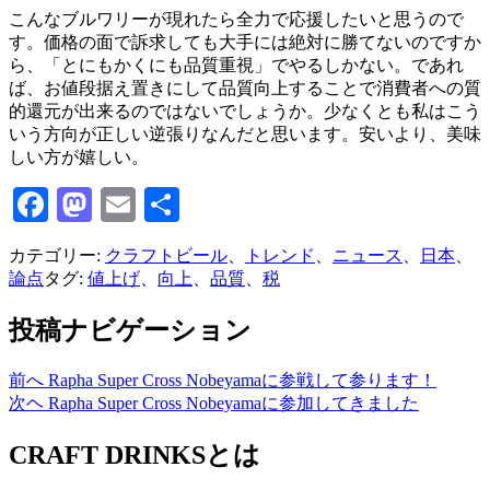
こんなブルワリーが現れたら全力で応援したいと思うので
す。価格の面で訴求しても大手には絶対に勝てないのですか
ら、「とにもかくにも品質重視」でやるしかない。であれ
ば、お値段据え置きにして品質向上することで消費者への質
的還元が出来るのではないでしょうか。少なくとも私はこう
いう方向が正しい逆張りなんだと思います。安いより、美味
しい方が嬉しい。
Facebook
Mastodon
Email
共
有
カテゴリー:
クラフトビール
、
トレンド
、
ニュース
、
日本
、
論点
タグ:
値上げ
、
向上
、
品質
、
税
投稿ナビゲーション
前へ
Rapha Super Cross Nobeyamaに参戦して参ります！
次ヘ
Rapha Super Cross Nobeyamaに参加してきました
CRAFT DRINKSとは