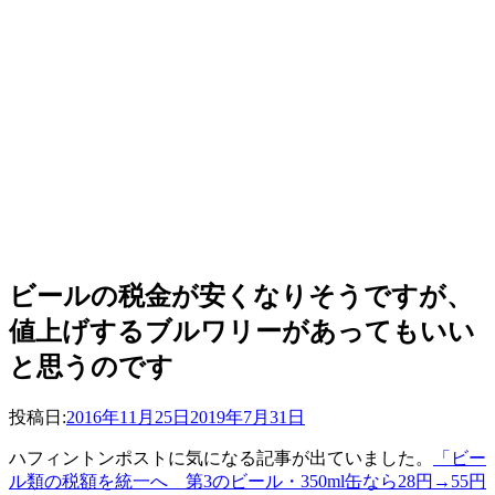
ビールの税金が安くなりそうですが、
値上げするブルワリーがあってもいい
と思うのです
投稿者
投稿日:
master
2016年11月25日
2019年7月31日
ハフィントンポストに気になる記事が出ていました。
「ビー
ル類の税額を統一へ 第3のビール・350ml缶なら28円→55円