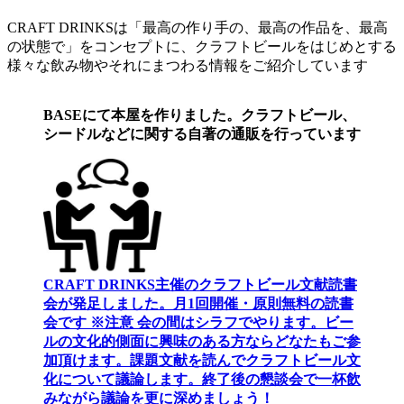
CRAFT DRINKSは「最高の作り手の、最高の作品を、最高
の状態で」をコンセプトに、クラフトビールをはじめとする
様々な飲み物やそれにまつわる情報をご紹介しています
BASEにて本屋を作りました。クラフトビール、
シードルなどに関する自著の通販を行っています
CRAFT DRINKS主催のクラフトビール文献読書
会が発足しました。
月1回開催・原則無料の読書
会です ※注意 会の間はシラフでやります
。
ビー
ルの文化的側面に興味のある方ならどなたもご参
加頂けます
。
課題文献を読んでクラフトビール文
化について議論します
。
終了後の懇談会で一杯飲
みながら議論を更に深めましょう！