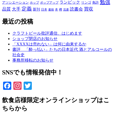
勉強
ランビック
アソシエーション
リンゴ
免許
ホップ
ポップアップ
定義
品質
大手
買収
読書会
新刊
日本
本
樽
書籍
流通
最近の投稿
クラフトビール批評通信、はじめます
ショップ閉店のお知らせ
「XXXXは売れない」は何に由来するか
書評 「酔っ払い」たちの日本近代 酒とアルコールの
社会史
事務所移転のお知らせ
SNSでも情報発信中！
Facebook
Instagram
Twitter
飲食店様限定オンラインショップはこ
ちらから