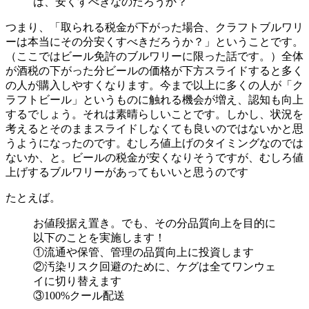
は、安くすべきなのだろうか？
つまり、「取られる税金が下がった場合、クラフトブルワリ
ーは本当にその分安くすべきだろうか？」ということです。
（ここではビール免許のブルワリーに限った話です。）全体
が酒税の下がった分ビールの価格が下方スライドすると多く
の人が購入しやすくなります。今まで以上に多くの人が「ク
ラフトビール」というものに触れる機会が増え、認知も向上
するでしょう。それは素晴らしいことです。しかし、状況を
考えるとそのままスライドしなくても良いのではないかと思
うようになったのです。むしろ値上げのタイミングなのでは
ないか、と。ビールの税金が安くなりそうですが、むしろ値
上げするブルワリーがあってもいいと思うのです
たとえば。
お値段据え置き。でも、その分品質向上を目的に
以下のことを実施します！
①流通や保管、管理の品質向上に投資します
②汚染リスク回避のために、ケグは全てワンウェ
イに切り替えます
③100%クール配送