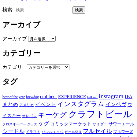
検索:
検索
アーカイブ
アーカイブ
カテゴリー
カテゴリー
タグ
instagram
IPA
craftbeer
EXPERIENCE
beer of the year
brewdog
full sail
インスタグラム
まとめ
イベント
インベヴ
ウ
アメリカ
クラフトビール
キーケグ
イスキー
オレゴン
ケグ
コミックマーケット
サワーエール
サイダー
グラス
クロスオーバー
フルセイル
シードル
ブルワーズ
ドラフト
バレルエイジ
ビール祭り