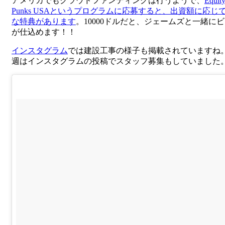
アメリカでもクラウドファンディングは行うようで、
Equity
Punks USAというプログラムに応募すると、出資額に応じ
な特典があります
。10000ドルだと、ジェームズと一緒に
が仕込めます！！
インスタグラム
では建設工事の様子も掲載されていますね
週はインスタグラムの投稿でスタッフ募集もしていました