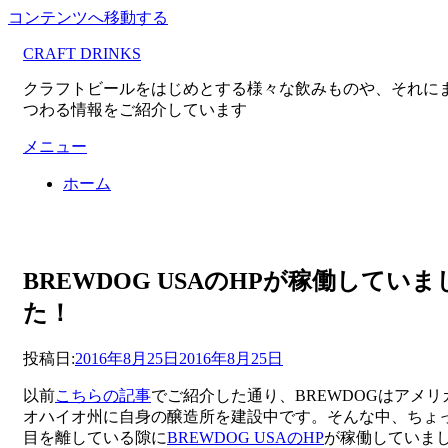
コンテンツへ移動する
CRAFT DRINKS
クラフトビールをはじめとする様々な飲みものや、それに
つわる情報をご紹介しています
メニュー
ホーム
BREWDOG USAのHPが稼働していま
た！
投稿者
投稿日:
master
2016年8月25日
2016年8月25日
以前
こちらの記事
でご紹介した通り、BREWDOGはアメリ
オハイオ州に自身の醸造所を建設中です。そんな中、ちょ
目を離している隙に
BREWDOG USAのHP
が稼働していま