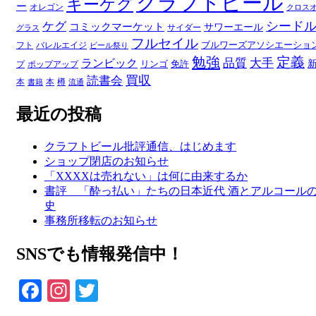
クラフトビール
キーケグ
ー
オレゴン
クロス
シード
ケグ
コミックマーケット
サワーエール
サイダー
グラス
フルセイル
ブルワーズアソシエーショ
フト
バレルエイジ
ビール祭り
勉強
定義
品質
大手
ランビック
リンゴ
免許
プ
ポップアップ
買収
読書会
本
本
樽
書籍
流通
最近の投稿
クラフトビール批評通信、はじめます
ショップ閉店のお知らせ
「XXXXは売れない」は何に由来するか
書評 「酔っ払い」たちの日本近代 酒とアルコール
史
事務所移転のお知らせ
SNSでも情報発信中！
Facebook
Instagram
Twitter