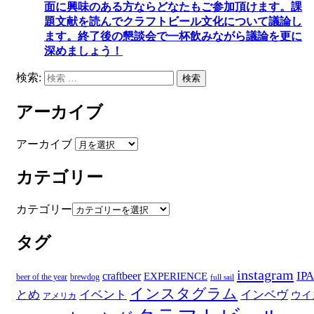
面に興味のある方ならどなたもご参加頂けます
。
課
題文献を読んでクラフトビール文化について議論し
ます
。
終了後の懇談会で一杯飲みながら議論を更に
深めましょう！
検索:
検索
アーカイブ
アーカイブ
カテゴリー
カテゴリー
タグ
instagram
IPA
craftbeer
EXPERIENCE
beer of the year
brewdog
full sail
インスタグラム
とめ
イベント
インベヴ
ウイ
アメリカ