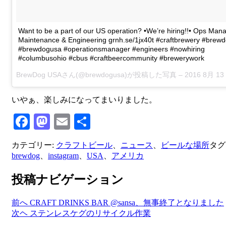
Want to be a part of our US operation? •We’re hiring!!• Ops Man
Maintenance & Engineering grnh.se/1jx40t #craftbrewery #brew
#brewdogusa #operationsmanager #engineers #nowhiring
#columbusohio #cbus #craftbeercommunity #brewerywork
BrewDog USAさん(@brewdogusa)が投稿した写真 –
2016 8月 13 11:46午前 P
いやぁ、楽しみになってまいりました。
Facebook
Mastodon
Email
共
有
カテゴリー:
クラフトビール
、
ニュース
、
ビールな場所
タグ
brewdog
、
instagram
、
USA
、
アメリカ
投稿ナビゲーション
前へ
CRAFT DRINKS BAR @sansa、無事終了となりました
次ヘ
ステンレスケグのリサイクル作業