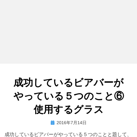
成功しているビアバーが
やっている５つのこと⑥
使用するグラス
投
投稿者
2016年7月14日
master
稿
成功しているビアバーがやっている５つのことと題して、
日: