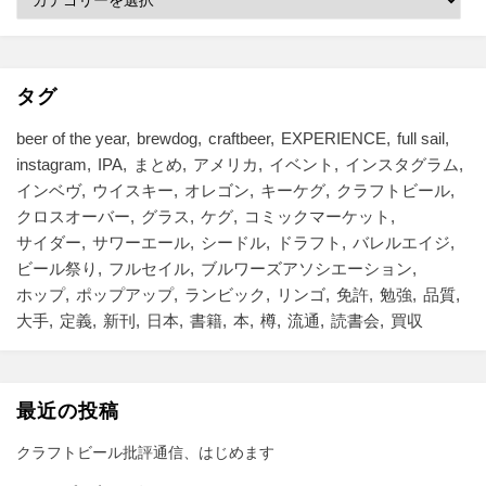
テ
ゴ
リ
ー
タグ
beer of the year
brewdog
craftbeer
EXPERIENCE
full sail
instagram
IPA
まとめ
アメリカ
イベント
インスタグラム
インベヴ
ウイスキー
オレゴン
キーケグ
クラフトビール
クロスオーバー
グラス
ケグ
コミックマーケット
サイダー
サワーエール
シードル
ドラフト
バレルエイジ
ビール祭り
フルセイル
ブルワーズアソシエーション
ホップ
ポップアップ
ランビック
リンゴ
免許
勉強
品質
大手
定義
新刊
日本
書籍
本
樽
流通
読書会
買収
最近の投稿
クラフトビール批評通信、はじめます