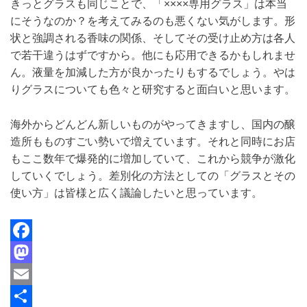
きっとグラスも同じことで、「××××専用グラス」は本当
にそうなのか？を考えてみるのも悪くない気がします。形
状と強調される香味の関係、そしてその受け止め方は各人
で若干違うはずですから。他にも応用できるかもしれませ
ん。液量を加減した方が良かったりもするでしょう。やは
りグラスについても色々と研究すると面白いと思います。
海外からどんどん新しいものがやってきますし、国内の醸
造所もものすごい勢いで増えています。それと同時にお店
もここ数年で爆発的に増加していて、これから競争が激化
していくでしょう。差別化の方法としての「グラスとその
使い方」は皆様と広く議論したいと思っています。
F
a
M
c
a
E