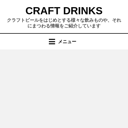
コ
CRAFT DRINKS
ン
テ
クラフトビールをはじめとする様々な飲みものや、それ
ン
にまつわる情報をご紹介しています
ツ
へ
メニュー
移
動
す
る