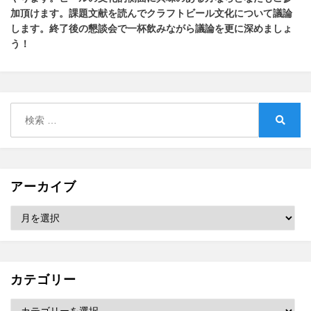
加頂けます
。
課題文献を読んでクラフトビール文化について議論
します
。
終了後の懇談会で一杯飲みながら議論を更に深めましょ
う！
検
索:
検
索
アーカイブ
ア
ー
カ
イ
ブ
カテゴリー
カ