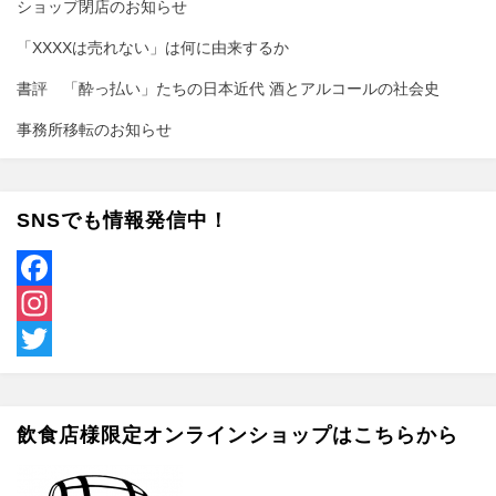
ショップ閉店のお知らせ
「XXXXは売れない」は何に由来するか
書評 「酔っ払い」たちの日本近代 酒とアルコールの社会史
事務所移転のお知らせ
SNSでも情報発信中！
F
a
I
c
n
T
e
s
w
飲食店様限定オンラインショップはこちらから
b
t
i
o
a
t