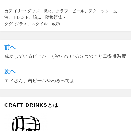
e
s
m
共
カテゴリー:
グッズ・機材
、
クラフトビール
、
テクニック・技
b
t
a
有
法
、
トレンド
、
論点
、
隣接領域
o
o
i
タグ:
グラス
、
スタイル
、
成功
o
d
l
k
o
前へ
投
n
成功しているビアバーがやっている５つのこと⑤提供温度
稿
ナ
次ヘ
ビ
エドさん、缶ビールやめるってよ
ゲ
ー
CRAFT DRINKSとは
シ
ョ
ン