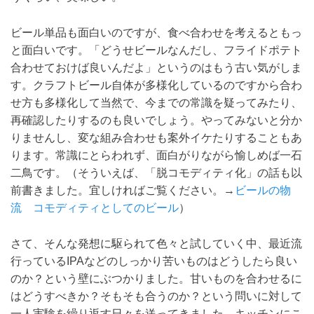
ビール単品も面白いのですが、食べ合わせを考えるともっ
と面白いです。「どうせビールなんだし、フライドポテト
合わせておけば良いんだよ」というのはもう古い気がしま
す。クラフトビール自体が多様化しているのですから合わ
せ方も多様化して当然で、今までの常識を疑ってみたり、
再確認したりするのも良いでしょう。やってみないと分か
りませんし、変な組み合わせも案外イケたりすることもあ
ります。常識にとらわれず、面白がりながら愉しめば一石
二鳥です。（そういえば、「脱コモディティ化」の話も以
前書きました。宜しければご覧ください。→
ビールの物
流 コモディティとしてのビール
）
さて、そんな発想に駆られて色々と試していく中、最近流
行っているIPAなどのしっかり苦いものはどうしたら良い
のか？という壁にぶつかりました。甘いものを合わせるに
はどうすべきか？そもそも合うのか？という問いに対して
一人実験を繰り返す日々を送ってきました。キッチンにこ