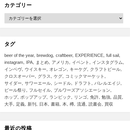
ブ
カテゴリー
カ
テ
ゴ
リ
ー
タグ
beer of the year
brewdog
craftbeer
EXPERIENCE
full sail
instagram
IPA
まとめ
アメリカ
イベント
インスタグラム
インベヴ
ウイスキー
オレゴン
キーケグ
クラフトビール
クロスオーバー
グラス
ケグ
コミックマーケット
サイダー
サワーエール
シードル
ドラフト
バレルエイジ
ビール祭り
フルセイル
ブルワーズアソシエーション
ホップ
ポップアップ
ランビック
リンゴ
免許
勉強
品質
大手
定義
新刊
日本
書籍
本
樽
流通
読書会
買収
最近の投稿