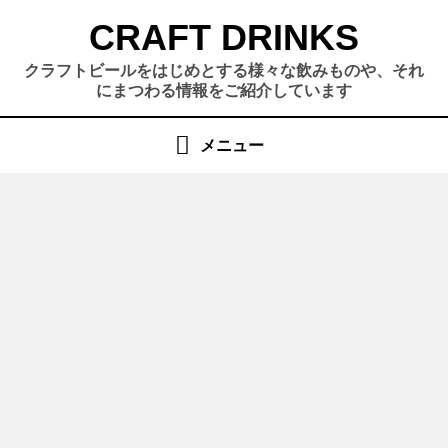
コ
CRAFT DRINKS
ン
テ
クラフトビールをはじめとする様々な飲みものや、それ
ン
にまつわる情報をご紹介しています
ツ
へ
メニュー
移
動
す
る