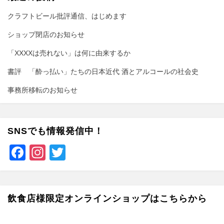
クラフトビール批評通信、はじめます
ショップ閉店のお知らせ
「XXXXは売れない」は何に由来するか
書評 「酔っ払い」たちの日本近代 酒とアルコールの社会史
事務所移転のお知らせ
SNSでも情報発信中！
F
In
T
a
st
wi
c
a
tt
e
gr
er
飲食店様限定オンラインショップはこちらから
b
a