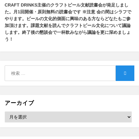
CRAFT DRINKS主催のクラフトビール文献読書会が発足しまし
た。
月1回開催・原則無料の読書会です ※注意 会の間はシラフで
やります
。
ビールの文化的側面に興味のある方ならどなたもご参
加頂けます
。
課題文献を読んでクラフトビール文化について議論
します
。
終了後の懇談会で一杯飲みながら議論を更に深めましょ
う！
検
検
索:
索
アーカイブ
ア
ー
カ
イ